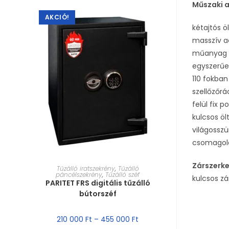
Műszaki 
AKCIÓ!
kétajtós ö
masszív a
műanyag p
egyszerűen
110 fokban
szellőzőrá
felül fix 
kulcsos öl
világosszü
csomagol
Zárszerk
MÉRET VÁLASZTÁSA
Tűzálló iratszekrény
,
Tűzálló
páncélszekrény
,
Tűzálló széf
kulcsos zá
PARITET FRS digitális tűzálló
bútorszéf
210 000
Ft
–
455 000
Ft