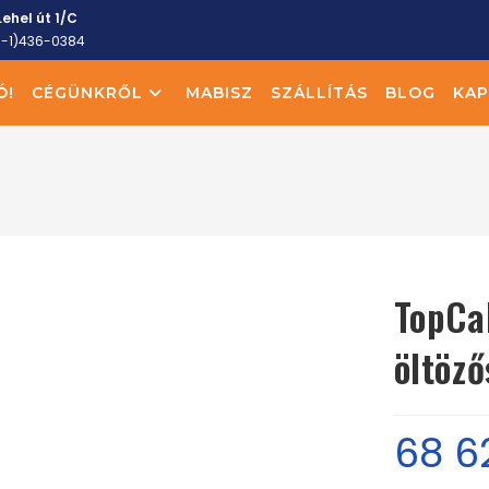
ehel út 1/C
6-1)436-0384
Ó!
CÉGÜNKRŐL
MABISZ
SZÁLLÍTÁS
BLOG
KAP
TopCa
öltöz
68 6