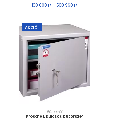
190 000
Ft
–
568 960
Ft
AKCIÓ!
MÉRET VÁLASZTÁSA
Bútorszéf
Prosafe L kulcsos bútorszéf