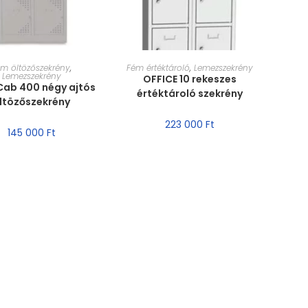
RET VÁLASZTÁSA
MÉRET VÁLASZTÁSA
m öltözőszekrény
,
Fém értéktároló
,
Lemezszekrény
Lemezszekrény
OFFICE 10 rekeszes
Cab 400 négy ajtós
értéktároló szekrény
ltözőszekrény
223 000
Ft
145 000
Ft