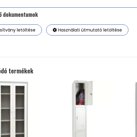
tő dokumentumok
ítvány letöltése
Használati útmutató letöltése
ódó termékek