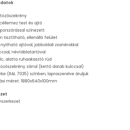
adatok
ltözőszekrény
céllemez test és ajtó
orszórással színezett
 tisztítható, ellenálló felület
 nyitható ajtóval, jobboldali zsanérokkal
ccsal, névtáblatartóval
polc, alatta ruhaakasztó rúd
tözőszekrény zárral (kettő darab kulccsal)
rke (RAL 7035) színben, lapraszerelve áruljuk
ási méret: 1880x640x100mm
ezet
rszerkezet