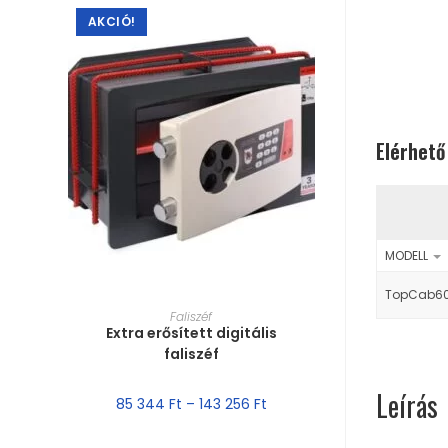
AKCIÓ!
Elérhető
MODELL
TopCab6
MÉRET VÁLASZTÁSA
Faliszéf
Extra erősített digitális
faliszéf
Leírás
85 344
Ft
–
143 256
Ft