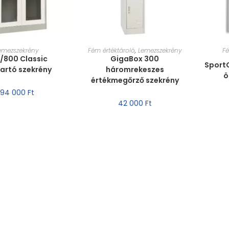
T VÁLASZTÁSA
MÉRET VÁLASZTÁSA
MÉ
emezszekrény
Fém értéktároló
,
Lemezszekrény
Fé
x /800 Classic
GigaBox 300
Sport
tartó szekrény
háromrekeszes
ö
értékmegőrző szekrény
94 000
Ft
42 000
Ft