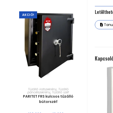
Letölthe
AKCIÓ!
Tanus
Kapcsol
MÉRET VÁLASZTÁSA
Tűzálló iratszekrény
,
Tűzálló
páncélszekrény
,
Tűzálló széf
PARITET FRS kulcsos tűzálló
bútorszéf