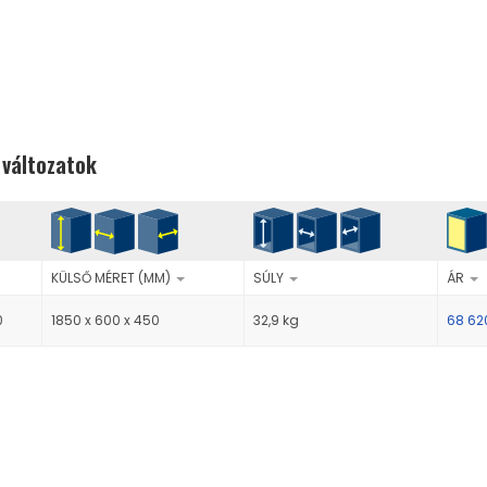
 változatok
KÜLSŐ MÉRET (MM)
SÚLY
ÁR
0
1850 x 600 x 450
32,9 kg
68 6