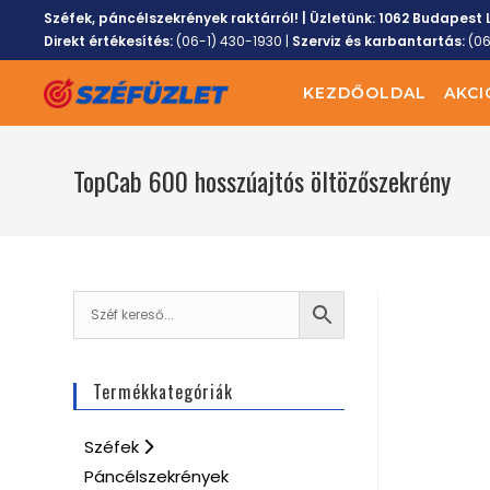
Széfek, páncélszekrények raktárról! | Üzletünk:
1062 Budapest L
Direkt értékesítés:
(06-1) 430-1930
|
Szerviz és karbantartás:
(0
KEZDŐOLDAL
AKCI
TopCab 600 hosszúajtós öltözőszekrény
Termékkategóriák
Széfek
Páncélszekrények