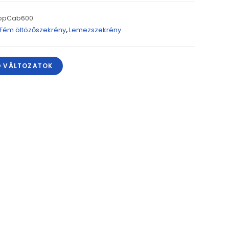
opCab600
Fém öltözőszekrény
,
Lemezszekrény
Ő VÁLTOZATOK