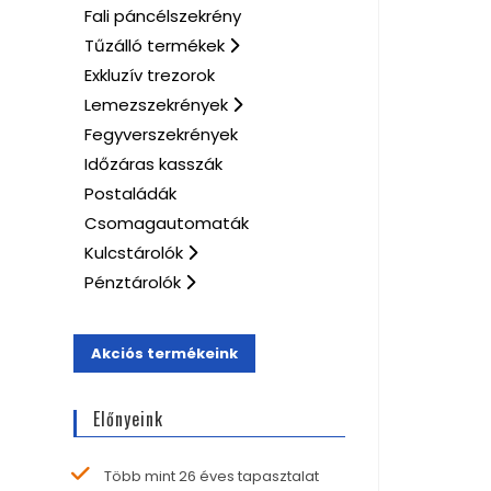
Fali páncélszekrény
Tűzálló termékek
Exkluzív trezorok
Lemezszekrények
Fegyverszekrények
Időzáras kasszák
Postaládák
Csomagautomaták
Kulcstárolók
Pénztárolók
Akciós termékeink
Előnyeink
Több mint 26 éves tapasztalat