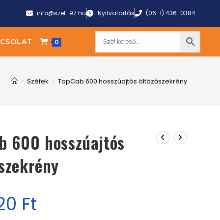
info@szef-97.hu
Nyitvatartás
(06-1) 436-0384
CSOLAT
0
>
Széfek
>
TopCab 600 hosszúajtós öltözőszekrény
b 600 hosszúajtós
őszekrény
20
Ft