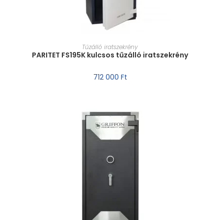
MÉRET VÁLASZTÁSA
Tűzálló iratszekrény
PARITET FS195K kulcsos tűzálló iratszekrény
712 000
Ft