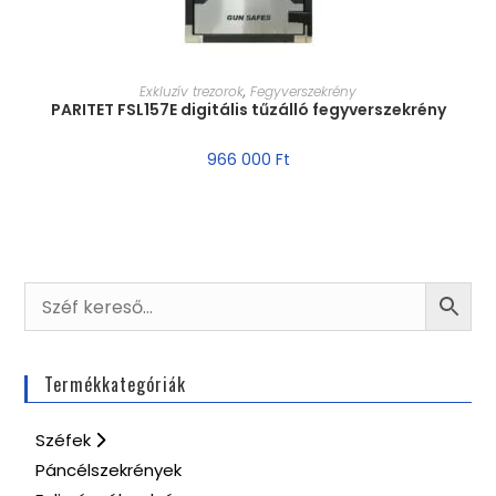
MÉRET VÁLASZTÁSA
Exkluzív trezorok
,
Fegyverszekrény
PARITET FSL157E digitális tűzálló fegyverszekrény
966 000
Ft
Termékkategóriák
Széfek
Páncélszekrények