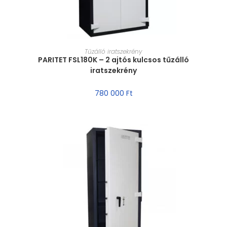
MÉRET VÁLASZTÁSA
Tűzálló iratszekrény
PARITET FSL180K – 2 ajtós kulcsos tűzálló
iratszekrény
780 000
Ft