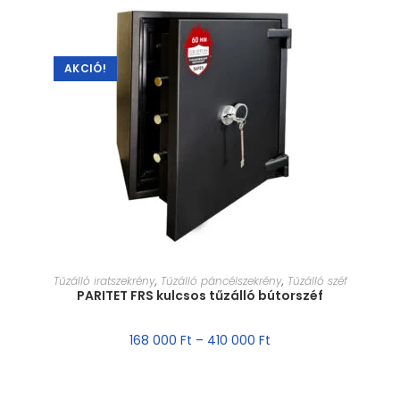
AKCIÓ!
MÉRET VÁLASZTÁSA
Tűzálló iratszekrény
,
Tűzálló páncélszekrény
,
Tűzálló széf
PARITET FRS kulcsos tűzálló bútorszéf
168 000
Ft
–
410 000
Ft