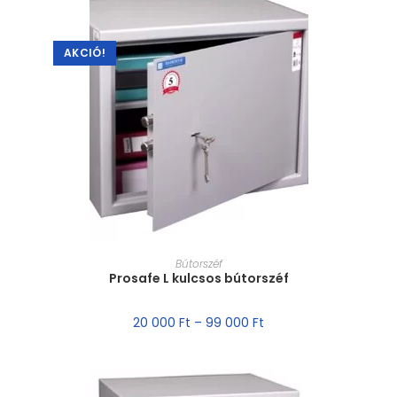
AKCIÓ!
MÉRET VÁLASZTÁSA
Bútorszéf
Prosafe L kulcsos bútorszéf
20 000
Ft
–
99 000
Ft