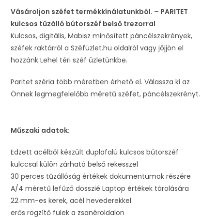
Vásároljon széfet termékkínálatunkból. – PARITET
kulcsos tűzálló bútorszéf belső trezorral
Kulcsos, digitális, Mabisz minősített páncélszekrények,
széfek raktárról a Széfüzlet.hu oldalról vagy jöjjön el
hozzánk Lehel téri széf üzletünkbe.
Paritet széria több méretben érhető el. Válassza ki az
Önnek legmegfelelőbb méretű széfet, páncélszekrényt.
Műszaki adatok:
Edzett acélból készült duplafalú kulcsos bútorszéf
kulccsal külön zárható belső rekesszel
30 perces tűzállóság értékek dokumentumok részére
A/4 méretű lefűző dosszié Laptop értékek tárolására
22 mm-es kerek, acél hevederekkel
erős rögzítő fülek a zsanéroldalon