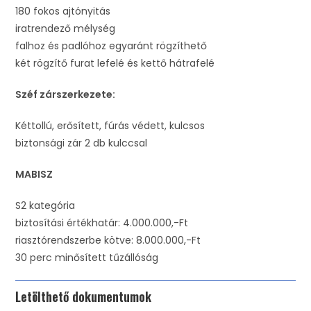
180 fokos ajtónyitás
iratrendező mélység
falhoz és padlóhoz egyaránt rögzíthető
két rögzítő furat lefelé és kettő hátrafelé
Széf zárszerkezete:
Kéttollú, erősített, fúrás védett, kulcsos
biztonsági zár 2 db kulccsal
MABISZ
S2 kategória
biztosítási értékhatár: 4.000.000,-Ft
riasztórendszerbe kötve: 8.000.000,-Ft
30 perc minősített tűzállóság
Letölthető dokumentumok