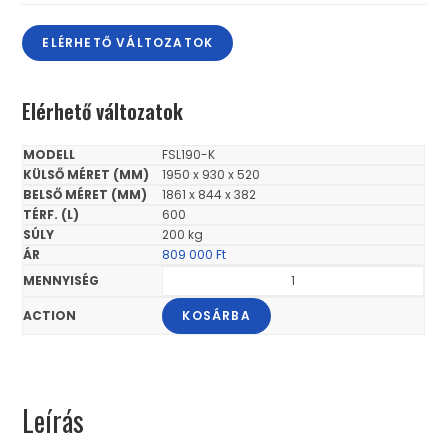
ELÉRHETŐ VÁLTOZATOK
Elérhető változatok
FSL190-K
1950 x 930 x 520
1861 x 844 x 382
600
200 kg
809 000
Ft
KOSÁRBA
Leírás