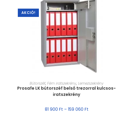
AKCIÓ!
MÉRET VÁLASZTÁSA
Bútorszéf
,
Fém iratszekrény
,
Lemezszekrény
Prosafe LK bútorszéf belső trezorral kulcsos-
iratszekrény
81 900
Ft
–
159 060
Ft