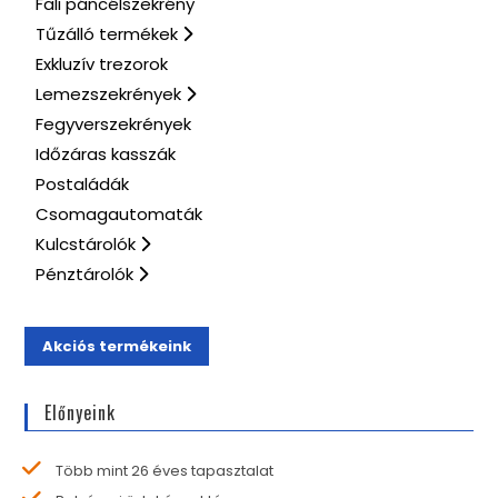
Fali páncélszekrény
Tűzálló termékek
Exkluzív trezorok
Lemezszekrények
Fegyverszekrények
Időzáras kasszák
Postaládák
Csomagautomaták
Kulcstárolók
Pénztárolók
Akciós termékeink
Előnyeink
Több mint 26 éves tapasztalat