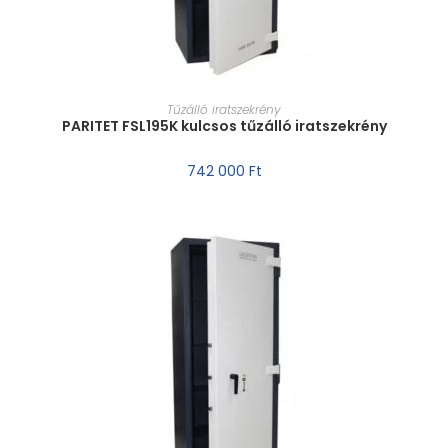
MÉRET VÁLASZTÁSA
Tűzálló iratszekrény
PARITET FSL195K kulcsos tűzálló iratszekrény
742 000
Ft