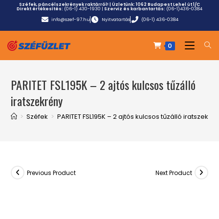
Széfek, páncélszekrények raktárról! | Üzletünk:
1062 Budapest Lehel út 1/C
Direkt értékesítés:
(06-1) 430-1930
|
Szerviz és karbantartás:
(06-1)436-0384
info@szef-97.hu
Nyitvatartás
(06-1) 436-0384
0
PARITET FSL195K – 2 ajtós kulcsos tűzálló
iratszekrény
>
Széfek
>
PARITET FSL195K – 2 ajtós kulcsos tűzálló iratszekré
Previous Product
Next Product