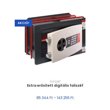
AKCIÓ!
MÉRET VÁLASZTÁSA
Faliszéf
Extra erősített digitális faliszéf
85 344
Ft
–
143 256
Ft