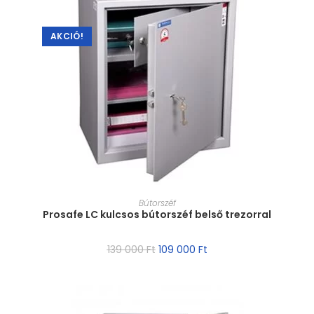
AKCIÓ!
MÉRET VÁLASZTÁSA
Bútorszéf
Prosafe LC kulcsos bútorszéf belső trezorral
139 000
Ft
109 000
Ft