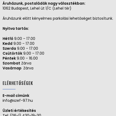
Áruházunk, postaládák nagy választékban:
1062 Budapest, Lehel út 1/C (Lehel tér)
Áruházunk előtt kényelmes parkolási lehetőséget biztosítunk.
Nyitva tartás:
Hétfő
9.00 – 17.00
Kedd
9.00 – 17.00
Szerda
9.00 – 17.00
Csütörtök
9.00 – 17.00
Péntek
9.00 – 16.00
Szombat
Zárva
Vasárnap
Zárva
ELÉRHETŐSÉGEK
E-mail címünk
info@szef-97.hu
Üzleti értékesítés
Tel:
(06-1) 430-19-30