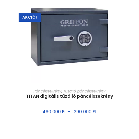
AKCIÓ!
MÉRET VÁLASZTÁSA
Páncélszekrény
,
Tűzálló páncélszekrény
TITAN digitális tűzálló páncélszekrény
460 000
Ft
–
1 290 000
Ft