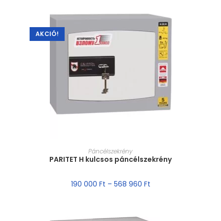
AKCIÓ!
MÉRET VÁLASZTÁSA
Páncélszekrény
PARITET H kulcsos páncélszekrény
190 000
Ft
–
568 960
Ft