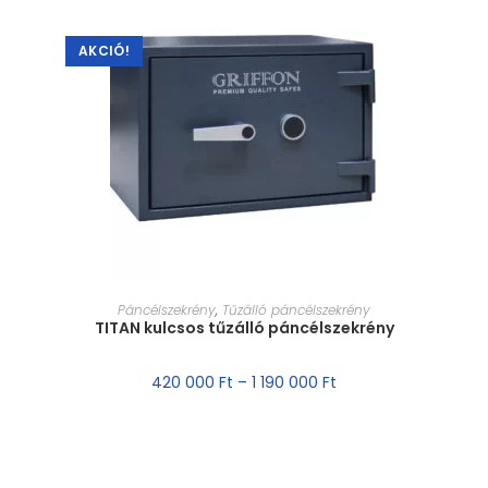
AKCIÓ!
MÉRET VÁLASZTÁSA
Páncélszekrény
,
Tűzálló páncélszekrény
TITAN kulcsos tűzálló páncélszekrény
420 000
Ft
–
1 190 000
Ft