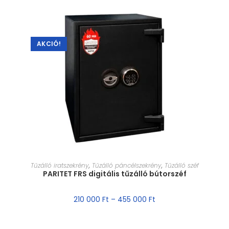
AKCIÓ!
MÉRET VÁLASZTÁSA
Tűzálló iratszekrény
,
Tűzálló páncélszekrény
,
Tűzálló széf
PARITET FRS digitális tűzálló bútorszéf
210 000
Ft
–
455 000
Ft