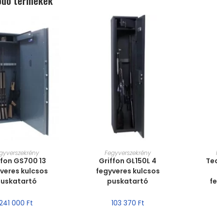
ódó termékek
T VÁLASZTÁSA
MÉRET VÁLASZTÁSA
MÉ
gyverszekrény
Fegyverszekrény
ffon GS700 13
Griffon GL150L 4
Te
veres kulcsos
fegyveres kulcsos
uskatartó
puskatartó
f
241 000
Ft
103 370
Ft