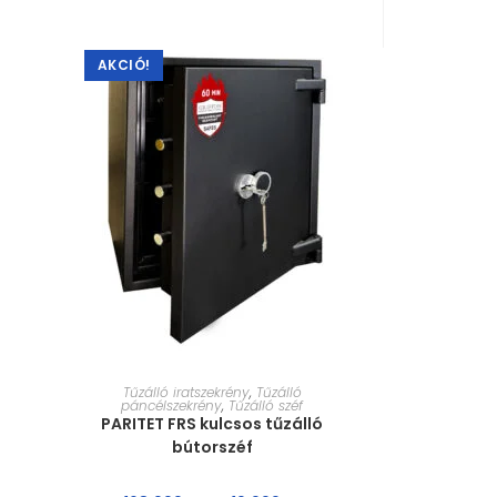
AKCIÓ!
MÉRET VÁLASZTÁSA
Tűzálló iratszekrény
,
Tűzálló
páncélszekrény
,
Tűzálló széf
PARITET FRS kulcsos tűzálló
bútorszéf