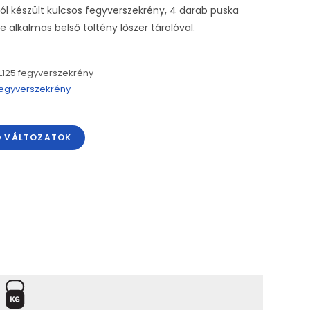
ól készült kulcsos fegyverszekrény, 4 darab puska
e alkalmas belső töltény lőszer tárolóval.
L125 fegyverszekrény
egyverszekrény
Ő VÁLTOZATOK