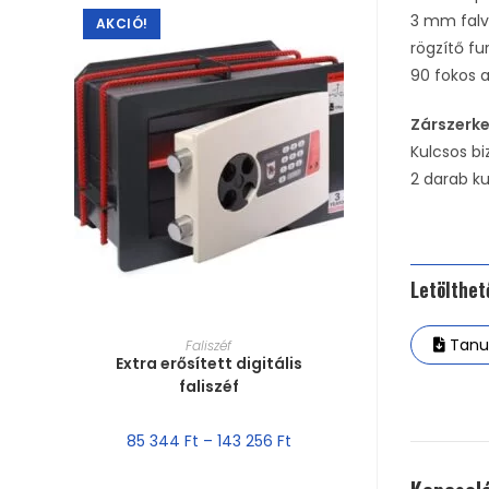
3 mm falv
AKCIÓ!
rögzítő fu
90 fokos a
Zárszerk
Kulcsos bi
2 darab ku
Letölthe
MÉRET VÁLASZTÁSA
Tanus
Faliszéf
Extra erősített digitális
faliszéf
85 344
Ft
–
143 256
Ft