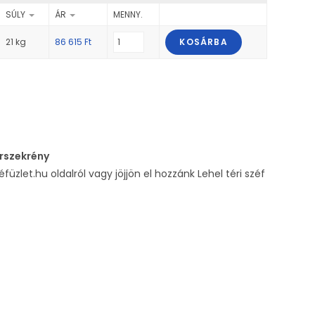
SÚLY
ÁR
MENNY.
21 kg
86 615
Ft
KOSÁRBA
erszekrény
füzlet.hu oldalról vagy jöjjön el hozzánk Lehel téri széf