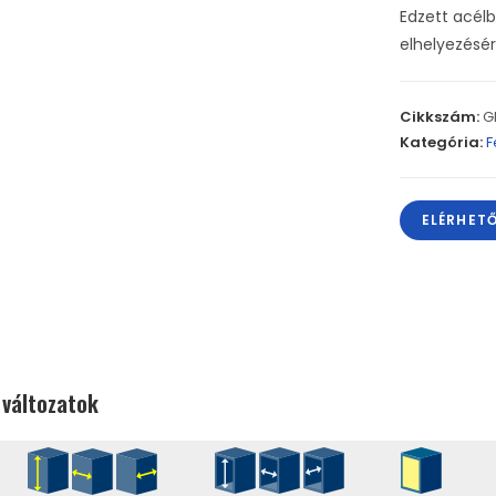
Edzett acélb
elhelyezésér
Cikkszám:
G
Kategória:
F
ELÉRHET
 változatok