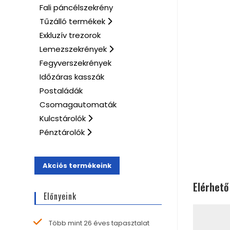
Fali páncélszekrény
Tűzálló termékek
Exkluzív trezorok
Lemezszekrények
Fegyverszekrények
Időzáras kasszák
Postaládák
Csomagautomaták
Kulcstárolók
Pénztárolók
Akciós termékeink
Elérhető
Előnyeink
Több mint 26 éves tapasztalat