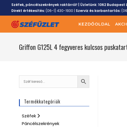
Széfek, páncélszekrények raktárról! | Üzletünk:
1062 Budapest L
Direkt értékesítés:
(06-1) 430-1930
|
Szerviz és karbantartás:
(0
KEZDŐOLDAL
AKCI
Griffon G125L 4 fegyveres kulcsos puskatar
Termékkategóriák
Széfek
Páncélszekrények