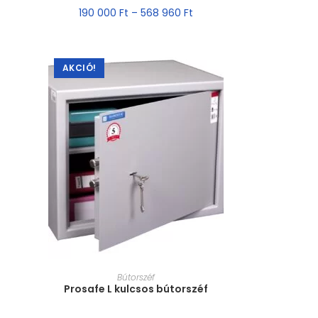
190 000
Ft
–
568 960
Ft
AKCIÓ!
MÉRET VÁLASZTÁSA
Bútorszéf
Prosafe L kulcsos bútorszéf