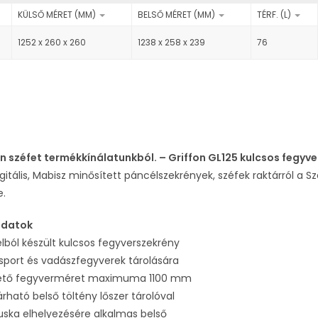
KÜLSŐ MÉRET (MM)
BELSŐ MÉRET (MM)
TÉRF. (L)
1252 x 260 x 260
1238 x 258 x 239
76
n széfet termékkínálatunkból. – Griffon GL125 kulcsos fegyv
igitális, Mabisz minősített páncélszekrények, széfek raktárról a Szé
e.
adatok
lból készült kulcsos fegyverszekrény
 sport és vadászfegyverek tárolására
hető fegyverméret maximuma 1100 mm
árható belső töltény lőszer tárolóval
uska elhelyezésére alkalmas belső