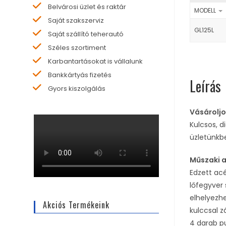
Belvárosi üzlet és raktár
MODELL
Saját szakszerviz
GL125L
Saját szállító teherautó
Széles szortiment
Karbantartásokat is vállalunk
Bankkártyás fizetés
Leírás
Gyors kiszolgálás
Vásároljo
Kulcsos, d
üzletünkb
Műszaki 
Edzett acé
lőfegyver
elhelyez
Akciós Termékeink
kulccsal z
4 darab p