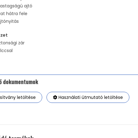
astagságú ajtó
rat hátra fele
jtónyitás
ezet
ztonsági zár
lccsal
tő dokumentumok
ítvány letöltése
Használati útmutató letöltése