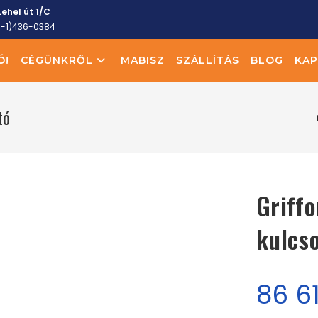
ehel út 1/C
6-1)436-0384
Ó!
CÉGÜNKRŐL
MABISZ
SZÁLLÍTÁS
BLOG
KAP
tó
Griff
kulcs
86 6