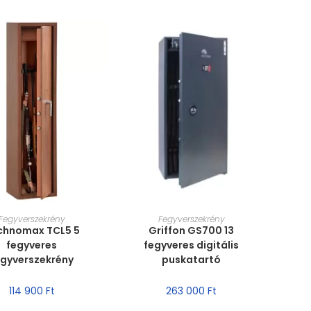
RET VÁLASZTÁSA
MÉRET VÁLASZTÁSA
Fegyverszekrény
Fegyverszekrény
chnomax TCL5 5
Griffon GS700 13
fegyveres
fegyveres digitális
egyverszekrény
puskatartó
114 900
Ft
263 000
Ft