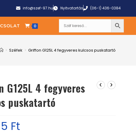
info@szef-97.hu
Nyitvatartás
(06-1) 436-0384
CSOLAT
0
>
Széfek
>
Griffon G125L 4 fegyveres kulcsos puskatartó
on G125L 4 fegyveres
os puskatartó
15
Ft