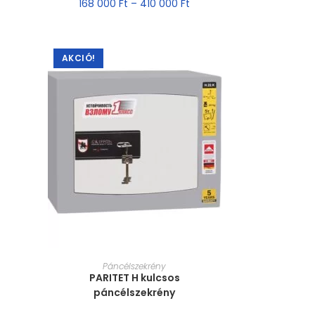
168 000
Ft
–
410 000
Ft
AKCIÓ!
MÉRET VÁLASZTÁSA
Páncélszekrény
PARITET H kulcsos
páncélszekrény