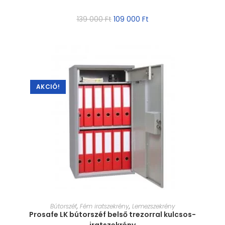
139 000
Ft
109 000
Ft
AKCIÓ!
MÉRET VÁLASZTÁSA
Bútorszéf
,
Fém iratszekrény
,
Lemezszekrény
Prosafe LK bútorszéf belső trezorral kulcsos-