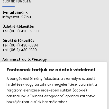
ELÉRHETŐSÉGEK
E-mail címünk
info@szef-97.hu
Üzleti értékesítés
Tel:
(06-1) 430-19-30
Direkt értékesítés
Tel:
(06-1) 436-0384
Tel:
(06-1) 430-1930
Adminisztráció, Pénzügy
Tel:
(06-1) 430-1930
Fontosnak tartjuk az adatok védelmét
Szerviz és karbantartás
Tel: (06-20)3268654
A böngészési élmény fokozása, a személyre szabott
Tel: (06-1) 436-0384
hirdetések vagy tartalmak megjelenítése, valamint a
forgalom elemzése érdekében sütiket (cookie)
használunk. A "Mindet elfogadom" gombra kattintva
hozzájárulhat a sütik használatához.