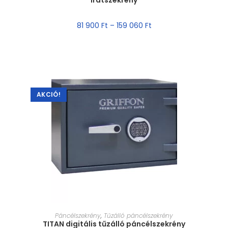
iratszekrény
81 900
Ft
–
159 060
Ft
AKCIÓ!
MÉRET VÁLASZTÁSA
Páncélszekrény
,
Tűzálló páncélszekrény
TITAN digitális tűzálló páncélszekrény