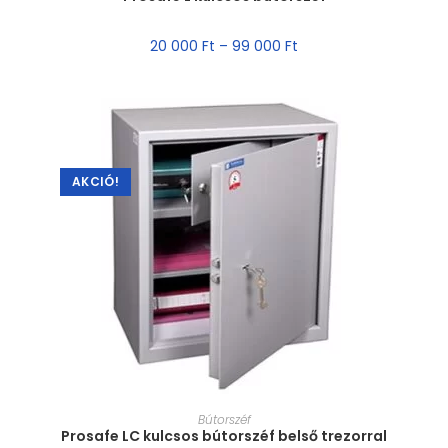
20 000
Ft
–
99 000
Ft
AKCIÓ!
MÉRET VÁLASZTÁSA
Bútorszéf
Prosafe LC kulcsos bútorszéf belső trezorral