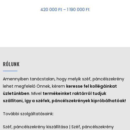
420 000
Ft
–
1 190 000
Ft
RÓLUNK
Amennyiben tanácstalan, hogy melyik széf, páncélszekrény
lehet megfelelő Önnek, kérem
keresse fel kollégáinkat
üzletünkben
. Mivel
termékeinket raktárról tudjuk
szállítani, így a széfek, páncélszekrények kipróbálhatóak!
További szolgáltatásaink:
Széf, páncélszekrény kiszállítása | Széf, páncélszekrény