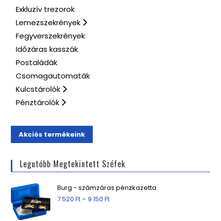
Exkluzív trezorok
Lemezszekrények
Fegyverszekrények
Időzáras kasszák
Postaládák
Csomagautomaták
Kulcstárolók
Pénztárolók
Akciós termékeink
Legutóbb Megtekintett Széfek
Burg - számzáras pénzkazetta
7 520
Ft
–
9 150
Ft