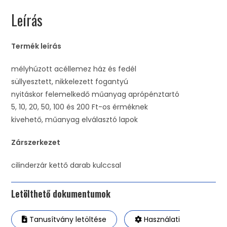
Leírás
Termék leírás
mélyhúzott acéllemez ház és fedél
süllyesztett, nikkelezett fogantyú
nyitáskor felemelkedő műanyag aprópénztartó
5, 10, 20, 50, 100 és 200 Ft-os érméknek
kivehető, műanyag elválasztó lapok
Zárszerkezet
cilinderzár kettő darab kulccsal
Letölthető dokumentumok
Tanusítvány letöltése
Használati