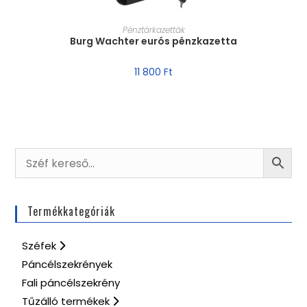
MÉRET VÁLASZTÁSA
Pénztárkazetták
Burg Wachter eurós pénzkazetta
11 800
Ft
Termékkategóriák
Széfek
Páncélszekrények
Fali páncélszekrény
Tűzálló termékek