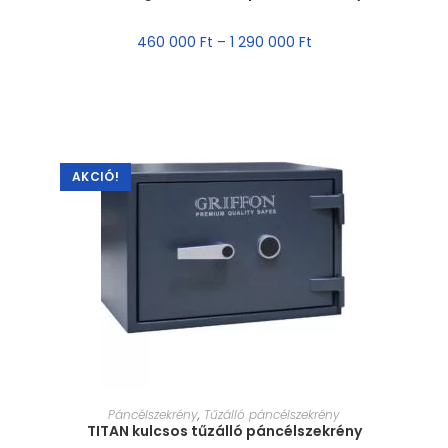
460 000
Ft
–
1 290 000
Ft
AKCIÓ!
MÉRET VÁLASZTÁSA
Páncélszekrény
,
Tűzálló páncélszekrény
TITAN kulcsos tűzálló páncélszekrény