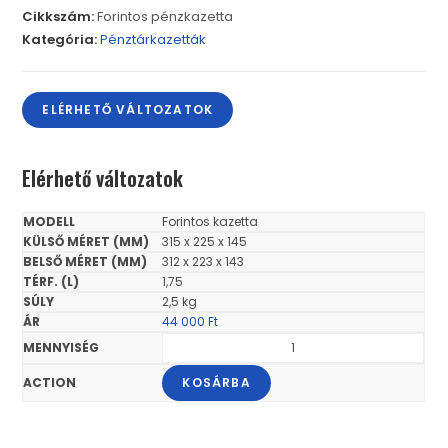
Cikkszám:
Forintos pénzkazetta
Kategória:
Pénztárkazetták
ELÉRHETŐ VÁLTOZATOK
Elérhető változatok
Forintos kazetta
315 x 225 x 145
312 x 223 x 143
1,75
2,5 kg
44 000
Ft
KOSÁRBA