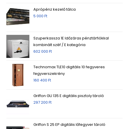
Aprópénz kezelő tálca
5 000
Ft
Szuperkassza 1E Időzáras pénztárfiókkal
kombinált széf / E kategória
602 000
Ft
Technomax TLE10 digitális 10 fegyveres
fegyverszekrény
160 400
Ft
Griffon GU 135 E digitális pisztoly tároló
297 200
Ft
Griffon S 25 EP digitális lőfegyver tároló