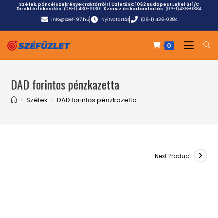
Széfek, páncélszekrények raktárról! | Üzletünk:
1062 Budapest Lehel út 1/C
Direkt értékesítés:
(06-1) 430-1930
|
Szerviz és karbantartás:
(06-1)436-0384
info@szef-97.hu
Nyitvatartás
(06-1) 436-0384
0
DAD forintos pénzkazetta
>
Széfek
>
DAD forintos pénzkazetta
Next Product