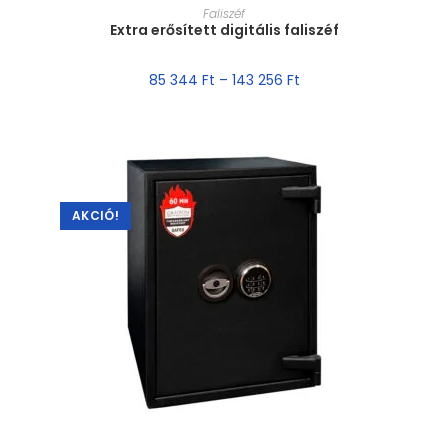
MÉRET VÁLASZTÁSA
Faliszéf
Extra erősített digitális faliszéf
85 344
Ft
–
143 256
Ft
AKCIÓ!
MÉRET VÁLASZTÁSA