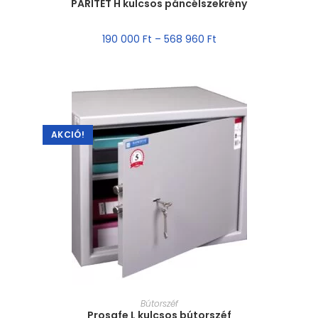
PARITET H kulcsos páncélszekrény
190 000
Ft
–
568 960
Ft
AKCIÓ!
MÉRET VÁLASZTÁSA
Bútorszéf
Prosafe L kulcsos bútorszéf