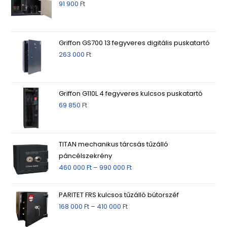
91 900
Ft
Griffon GS700 13 fegyveres digitális puskatartó
263 000
Ft
Griffon G110L 4 fegyveres kulcsos puskatartó
69 850
Ft
TITAN mechanikus tárcsás tűzálló
páncélszekrény
460 000
Ft
–
990 000
Ft
PARITET FRS kulcsos tűzálló bútorszéf
168 000
Ft
–
410 000
Ft