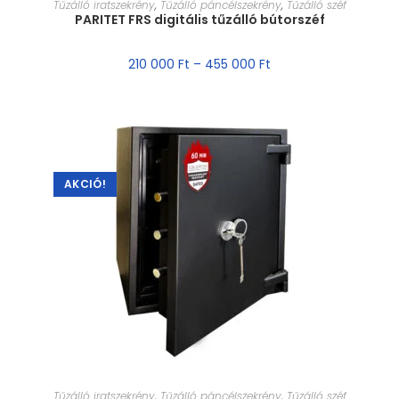
Tűzálló iratszekrény
,
Tűzálló páncélszekrény
,
Tűzálló széf
PARITET FRS digitális tűzálló bútorszéf
210 000
Ft
–
455 000
Ft
AKCIÓ!
MÉRET VÁLASZTÁSA
Tűzálló iratszekrény
,
Tűzálló páncélszekrény
,
Tűzálló széf