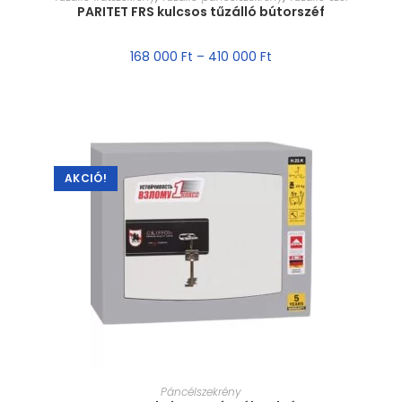
PARITET FRS kulcsos tűzálló bútorszéf
168 000
Ft
–
410 000
Ft
AKCIÓ!
MÉRET VÁLASZTÁSA
Páncélszekrény