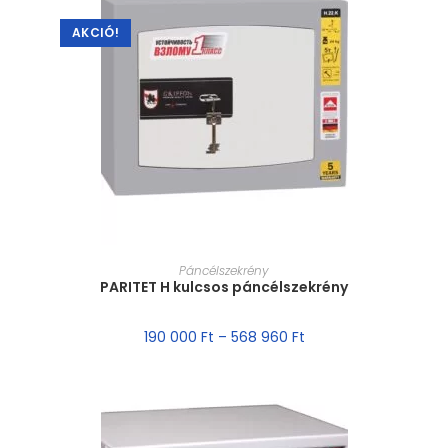
AKCIÓ!
MÉRET VÁLASZTÁSA
Páncélszekrény
PARITET H kulcsos páncélszekrény
190 000
Ft
–
568 960
Ft