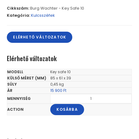
Cikkszám:
Burg Wachter - Key Safe 10
Kategória:
Kulcsszéfek
ELÉRHETŐ VÁLTOZATOK
Elérhető változatok
Key safe 10
85 x 61 x 39
0,45 kg
15 900
Ft
KOSÁRBA