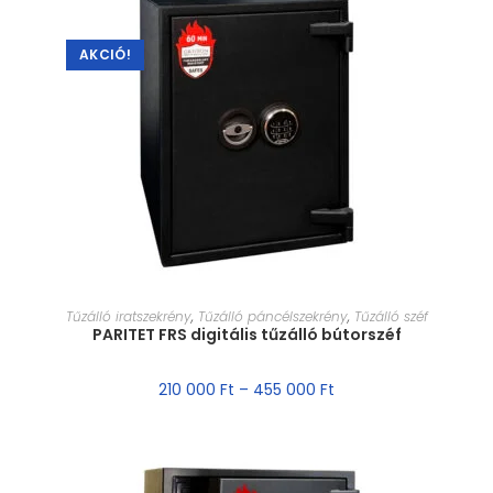
AKCIÓ!
MÉRET VÁLASZTÁSA
Tűzálló iratszekrény
,
Tűzálló páncélszekrény
,
Tűzálló széf
PARITET FRS digitális tűzálló bútorszéf
210 000
Ft
–
455 000
Ft