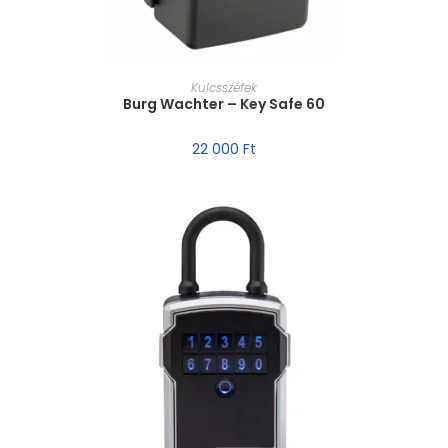
MÉRET VÁLASZTÁSA
Kulcsszéfek
Burg Wachter – Key Safe 60
22 000
Ft