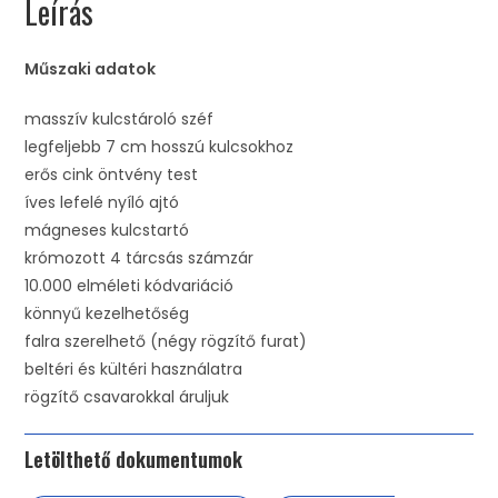
Leírás
Műszaki adatok
masszív kulcstároló széf
legfeljebb 7 cm hosszú kulcsokhoz
erős cink öntvény test
íves lefelé nyíló ajtó
mágneses kulcstartó
krómozott 4 tárcsás számzár
10.000 elméleti kódvariáció
könnyű kezelhetőség
falra szerelhető (négy rögzítő furat)
beltéri és kültéri használatra
rögzítő csavarokkal áruljuk
Letölthető dokumentumok