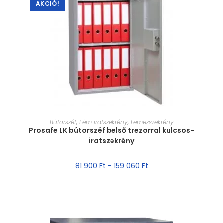
AKCIÓ!
MÉRET VÁLASZTÁSA
Bútorszéf
,
Fém iratszekrény
,
Lemezszekrény
Prosafe LK bútorszéf belső trezorral kulcsos-
iratszekrény
81 900
Ft
–
159 060
Ft