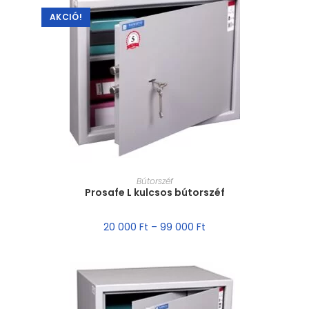
AKCIÓ!
MÉRET VÁLASZTÁSA
Bútorszéf
Prosafe L kulcsos bútorszéf
20 000
Ft
–
99 000
Ft