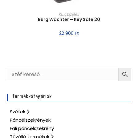
MÉRET VÁLASZTÁSA
Kulcsszéfek
Burg Wachter – Key Safe 20
22 900
Ft
Termékkategóriák
Széfek
Páncélszekrények
Fali páncélszekrény
Tűzálló termékek