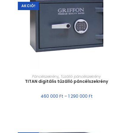
AKCIÓ!
MÉRET VÁLASZTÁSA
Páncélszekrény
,
Tűzálló páncélszekrény
TITAN digitális tűzálló páncélszekrény
460 000
Ft
–
1 290 000
Ft