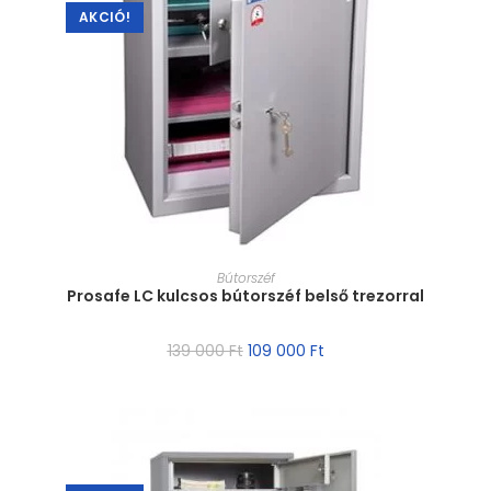
AKCIÓ!
MÉRET VÁLASZTÁSA
Bútorszéf
Prosafe LC kulcsos bútorszéf belső trezorral
139 000
Ft
109 000
Ft