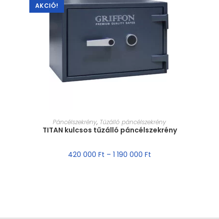
AKCIÓ!
MÉRET VÁLASZTÁSA
Páncélszekrény
,
Tűzálló páncélszekrény
TITAN kulcsos tűzálló páncélszekrény
420 000
Ft
–
1 190 000
Ft