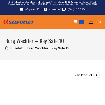
Széfek, páncélszekrények raktárról! | Üzletünk:
1062 Budapest Lehel út 1/C
Direkt értékesítés:
(06-1) 430-1930
|
Szerviz és karbantartás:
(06-1)436-0384
info@szef-97.hu
Nyitvatartás
(06-1) 436-0384
0
Burg Wachter – Key Safe 10
>
Széfek
>
Burg Wachter – Key Safe 10
Next Product