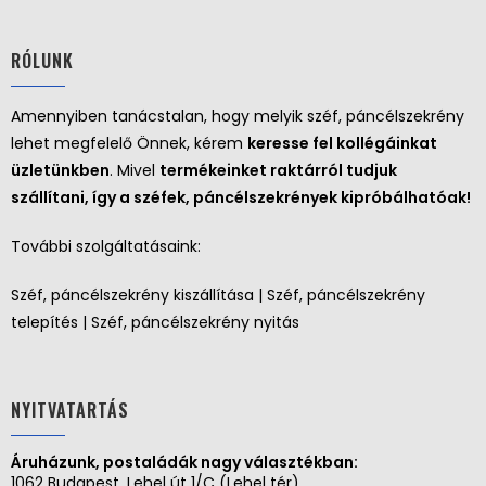
RÓLUNK
Amennyiben tanácstalan, hogy melyik széf, páncélszekrény
lehet megfelelő Önnek, kérem
keresse fel kollégáinkat
üzletünkben
. Mivel
termékeinket raktárról tudjuk
szállítani, így a széfek, páncélszekrények kipróbálhatóak!
További szolgáltatásaink:
Széf, páncélszekrény kiszállítása | Széf, páncélszekrény
telepítés | Széf, páncélszekrény nyitás
NYITVATARTÁS
Áruházunk, postaládák nagy választékban:
1062 Budapest, Lehel út 1/C (Lehel tér)