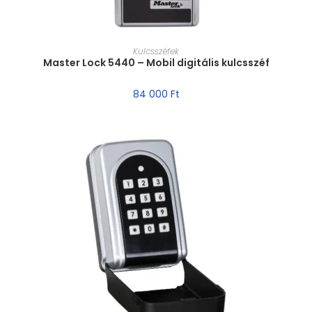
MÉRET VÁLASZTÁSA
Kulcsszéfek
Master Lock 5440 – Mobil digitális kulcsszéf
84 000
Ft