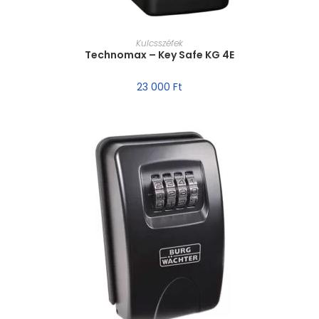
MÉRET VÁLASZTÁSA
Kulcsszéfek
Technomax – Key Safe KG 4E
23 000
Ft