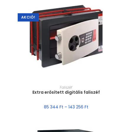
AKCIÓ!
MÉRET VÁLASZTÁSA
Faliszéf
Extra erősített digitális faliszéf
85 344
Ft
–
143 256
Ft