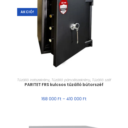
AKCIÓ!
MÉRET VÁLASZTÁSA
Tűzálló iratszekrény
,
Tűzálló páncélszekrény
,
Tűzálló széf
PARITET FRS kulcsos tűzálló bútorszéf
168 000
Ft
–
410 000
Ft