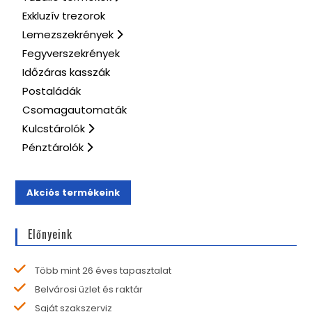
Exkluzív trezorok
Lemezszekrények
Fegyverszekrények
Időzáras kasszák
Postaládák
Csomagautomaták
Kulcstárolók
Pénztárolók
Akciós termékeink
Előnyeink
Több mint 26 éves tapasztalat
Belvárosi üzlet és raktár
Saját szakszerviz