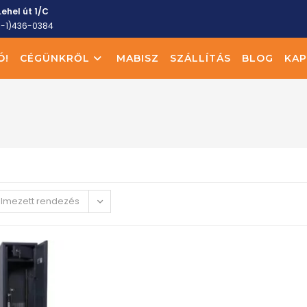
ehel út 1/C
6-1)436-0384
Ó!
CÉGÜNKRŐL
MABISZ
SZÁLLÍTÁS
BLOG
KAP
elmezett rendezés