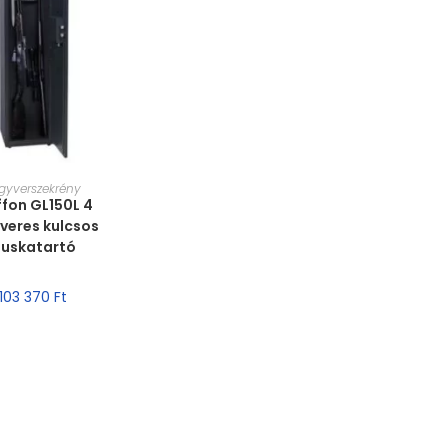
T VÁLASZTÁSA
gyverszekrény
ffon GL150L 4
veres kulcsos
uskatartó
103 370
Ft