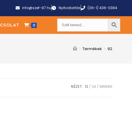
info@szef-97.hu
Nyitvatartás
(06-1) 436-0384
CSOLAT
0
>
Termékek
>
92
NÉZET:
12
24
MINDEN