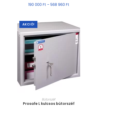
190 000
Ft
–
568 960
Ft
AKCIÓ!
MÉRET VÁLASZTÁSA
Bútorszéf
Prosafe L kulcsos bútorszéf