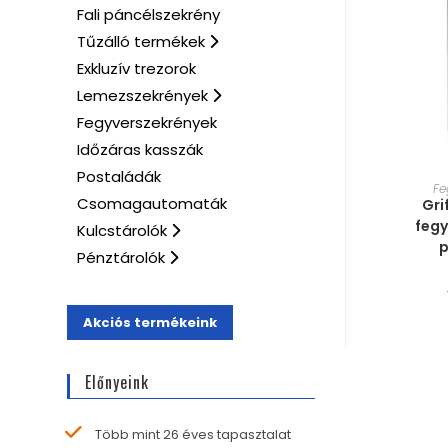
Fali páncélszekrény
Tűzálló termékek
Exkluzív trezorok
Lemezszekrények
Fegyverszekrények
Időzáras kasszák
Postaládák
MÉRE
Fe
Csomagautomaták
Gri
fegy
Kulcstárolók
p
Pénztárolók
Akciós termékeink
Előnyeink
Több mint 26 éves tapasztalat