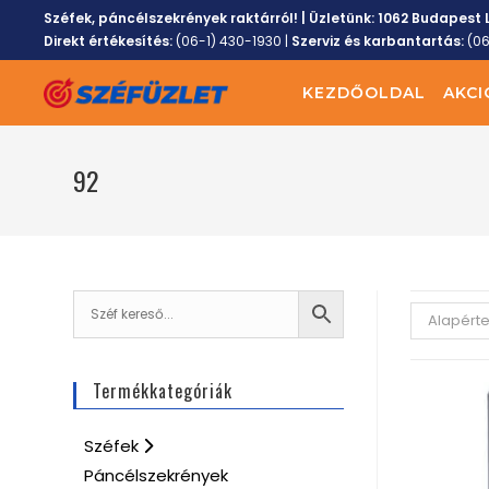
Széfek, páncélszekrények raktárról! | Üzletünk:
1062 Budapest L
Direkt értékesítés:
(06-1) 430-1930
|
Szerviz és karbantartás:
(0
KEZDŐOLDAL
AKCI
92
Alapért
Termékkategóriák
Széfek
Páncélszekrények