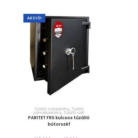
AKCIÓ!
MÉRET VÁLASZTÁSA
Tűzálló iratszekrény
,
Tűzálló
páncélszekrény
,
Tűzálló széf
PARITET FRS kulcsos tűzálló
bútorszéf