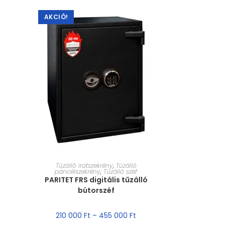
AKCIÓ!
MÉRET VÁLASZTÁSA
Tűzálló iratszekrény
,
Tűzálló
páncélszekrény
,
Tűzálló széf
PARITET FRS digitális tűzálló
bútorszéf
210 000
Ft
–
455 000
Ft