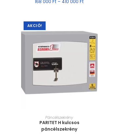
168 000
Ft
–
410 000
Ft
AKCIÓ!
MÉRET VÁLASZTÁSA
Páncélszekrény
PARITET H kulcsos
páncélszekrény