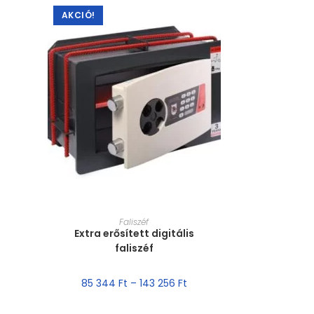
AKCIÓ!
MÉRET VÁLASZTÁSA
Faliszéf
Extra erősített digitális
faliszéf
85 344
Ft
–
143 256
Ft