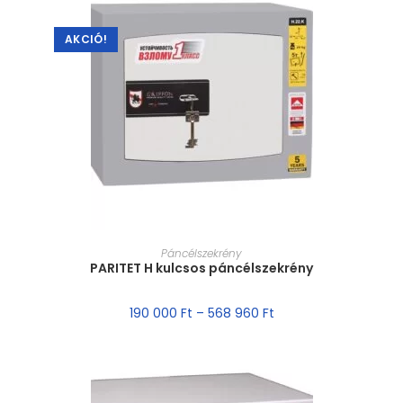
AKCIÓ!
MÉRET VÁLASZTÁSA
Páncélszekrény
PARITET H kulcsos páncélszekrény
190 000
Ft
–
568 960
Ft