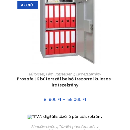
AKCIÓ!
MÉRET VÁLASZTÁSA
Bútorszéf
,
Fém iratszekrény
,
Lemezszekrény
Prosafe LK bútorszéf belső trezorral kulcsos-
iratszekrény
81 900
Ft
–
159 060
Ft
MÉRET VÁLASZTÁSA
Páncélszekrény
,
Tűzálló páncélszekrény