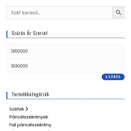
Szűrés Ár Szerint
SZŰRÉS
Termékkategóriák
Széfek
Páncélszekrények
Fali páncélszekrény