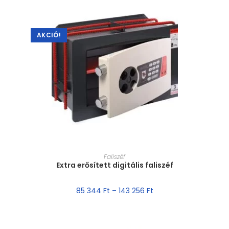
AKCIÓ!
MÉRET VÁLASZTÁSA
Faliszéf
Extra erősített digitális faliszéf
85 344
Ft
–
143 256
Ft