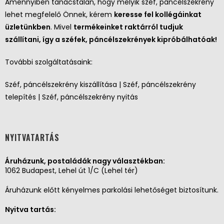
Amennyiben tanácstalan, hogy melyik széf, páncélszekrény
lehet megfelelő Önnek, kérem
keresse fel kollégáinkat
üzletünkben
. Mivel
termékeinket raktárról tudjuk
szállítani, így a széfek, páncélszekrények kipróbálhatóak!
További szolgáltatásaink:
Széf, páncélszekrény kiszállítása | Széf, páncélszekrény
telepítés | Széf, páncélszekrény nyitás
NYITVATARTÁS
Áruházunk, postaládák nagy választékban:
1062 Budapest, Lehel út 1/C (Lehel tér)
Áruházunk előtt kényelmes parkolási lehetőséget biztosítunk.
Nyitva tartás: