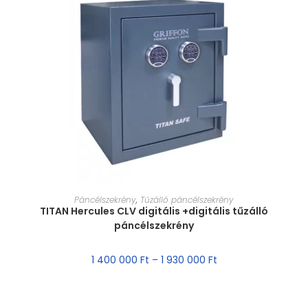
MÉRET VÁLASZTÁSA
Páncélszekrény
,
Tűzálló páncélszekrény
TITAN Hercules CLV digitális +digitális tűzálló
páncélszekrény
1 400 000
Ft
–
1 930 000
Ft