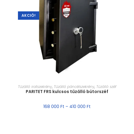
AKCIÓ!
MÉRET VÁLASZTÁSA
Tűzálló iratszekrény
,
Tűzálló páncélszekrény
,
Tűzálló széf
PARITET FRS kulcsos tűzálló bútorszéf
168 000
Ft
–
410 000
Ft