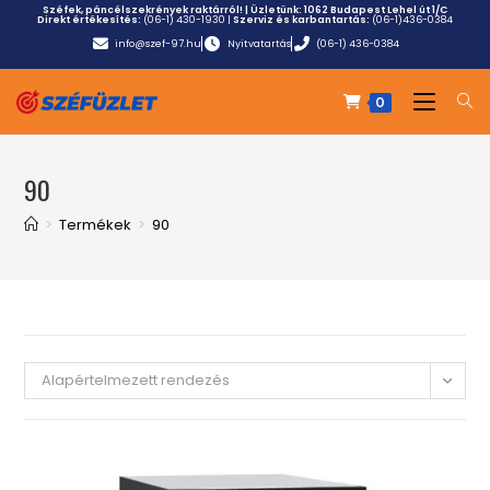
Széfek, páncélszekrények raktárról! | Üzletünk:
1062 Budapest Lehel út 1/C
Direkt értékesítés:
(06-1) 430-1930
|
Szerviz és karbantartás:
(06-1)436-0384
info@szef-97.hu
Nyitvatartás
(06-1) 436-0384
0
90
>
Termékek
>
90
Alapértelmezett rendezés