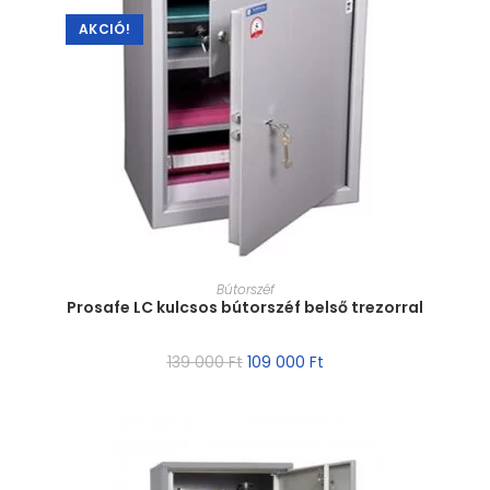
AKCIÓ!
MÉRET VÁLASZTÁSA
Bútorszéf
Prosafe LC kulcsos bútorszéf belső trezorral
139 000
Ft
109 000
Ft