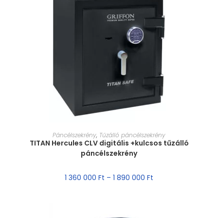
MÉRET VÁLASZTÁSA
Páncélszekrény
,
Tűzálló páncélszekrény
TITAN Hercules CLV digitális +kulcsos tűzálló
páncélszekrény
1 360 000
Ft
–
1 890 000
Ft