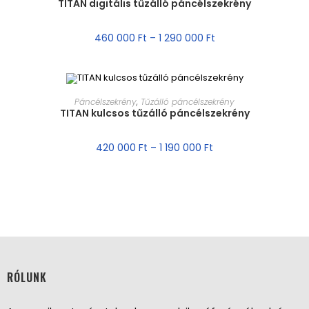
TITAN digitális tűzálló páncélszekrény
AKCIÓ!
460 000
Ft
–
1 290 000
Ft
MÉRET VÁLASZTÁSA
Páncélszekrény
,
Tűzálló páncélszekrény
TITAN kulcsos tűzálló páncélszekrény
AKCIÓ!
420 000
Ft
–
1 190 000
Ft
RÓLUNK