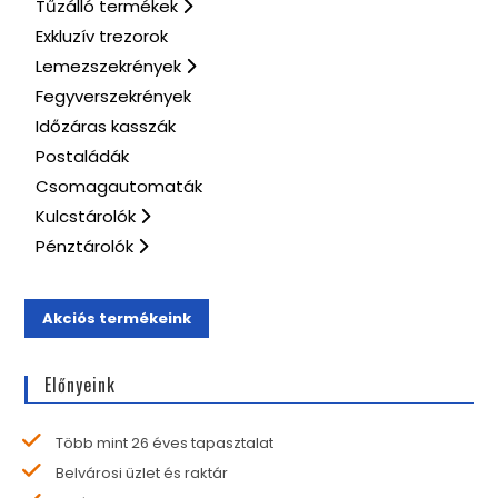
Tűzálló termékek
Exkluzív trezorok
Lemezszekrények
Fegyverszekrények
Időzáras kasszák
Postaládák
Csomagautomaták
Kulcstárolók
Pénztárolók
Akciós termékeink
Előnyeink
Több mint 26 éves tapasztalat
Belvárosi üzlet és raktár