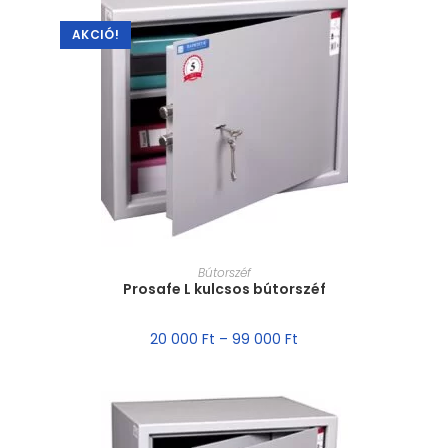
AKCIÓ!
MÉRET VÁLASZTÁSA
Bútorszéf
Prosafe L kulcsos bútorszéf
20 000
Ft
–
99 000
Ft