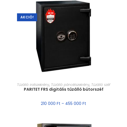
AKCIÓ!
MÉRET VÁLASZTÁSA
Tűzálló iratszekrény
,
Tűzálló páncélszekrény
,
Tűzálló széf
PARITET FRS digitális tűzálló bútorszéf
210 000
Ft
–
455 000
Ft