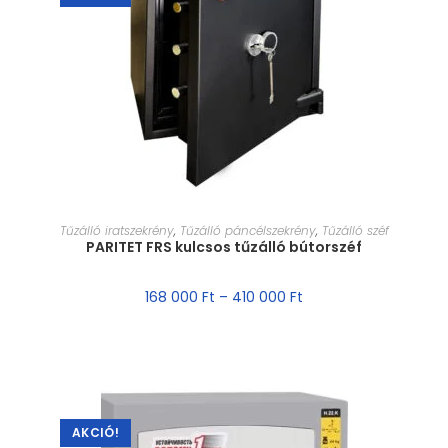
MÉRET VÁLASZTÁSA
Tűzálló iratszekrény
,
Tűzálló páncélszekrény
,
Tűzálló széf
PARITET FRS kulcsos tűzálló bútorszéf
168 000
Ft
–
410 000
Ft
AKCIÓ!