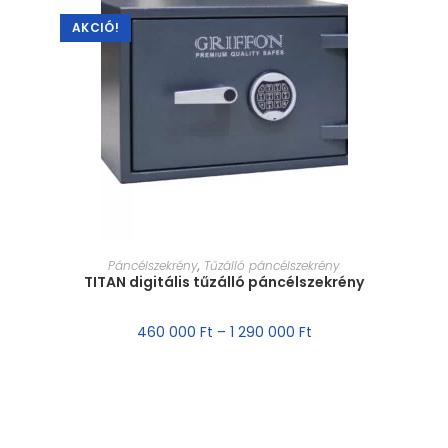
AKCIÓ!
MÉRET VÁLASZTÁSA
Páncélszekrény
,
Tűzálló páncélszekrény
TITAN digitális tűzálló páncélszekrény
460 000
Ft
–
1 290 000
Ft