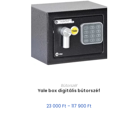
MÉRET VÁLASZTÁSA
Bútorszéf
Yale box digitális bútorszéf
23 000
Ft
–
117 900
Ft