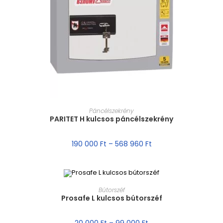
MÉRET VÁLASZTÁSA
Páncélszekrény
PARITET H kulcsos páncélszekrény
190 000
Ft
–
568 960
Ft
MÉRET VÁLASZTÁSA
Bútorszéf
Prosafe L kulcsos bútorszéf
AKCIÓ!