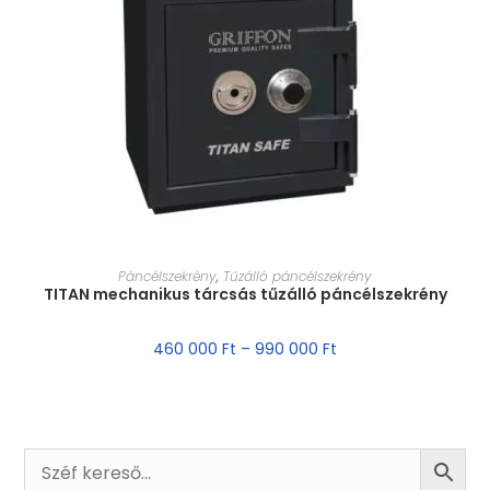
MÉRET VÁLASZTÁSA
Páncélszekrény
,
Tűzálló páncélszekrény
TITAN mechanikus tárcsás tűzálló páncélszekrény
460 000
Ft
–
990 000
Ft