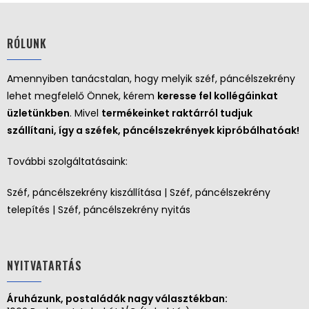
RÓLUNK
Amennyiben tanácstalan, hogy melyik széf, páncélszekrény
lehet megfelelő Önnek, kérem
keresse fel kollégáinkat
üzletünkben
. Mivel
termékeinket raktárról tudjuk
szállítani, így a széfek, páncélszekrények kipróbálhatóak!
További szolgáltatásaink:
Széf, páncélszekrény kiszállítása | Széf, páncélszekrény
telepítés | Széf, páncélszekrény nyitás
NYITVATARTÁS
Áruházunk, postaládák nagy választékban: