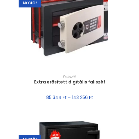
AKCIÓ!
MÉRET VÁLASZTÁSA
Faliszéf
Extra erősített digitális faliszéf
85 344
Ft
–
143 256
Ft