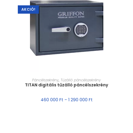
AKCIÓ!
MÉRET VÁLASZTÁSA
Páncélszekrény
,
Tűzálló páncélszekrény
TITAN digitális tűzálló páncélszekrény
460 000
Ft
–
1 290 000
Ft