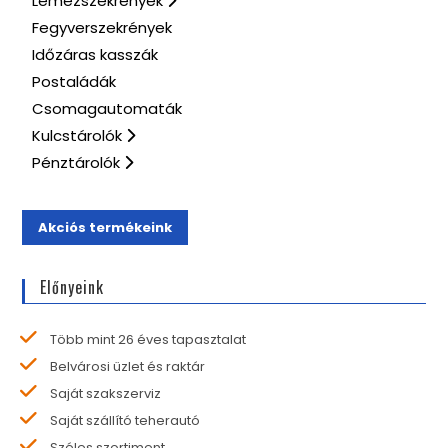
Lemezszekrények
Fegyverszekrények
Időzáras kasszák
Postaládák
Csomagautomaták
Kulcstárolók
Pénztárolók
Akciós termékeink
Előnyeink
Több mint 26 éves tapasztalat
Belvárosi üzlet és raktár
Saját szakszerviz
Saját szállító teherautó
Széles szortiment