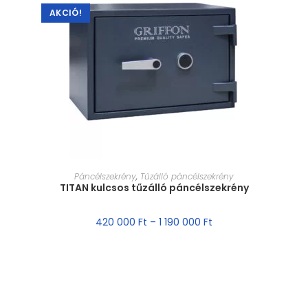
AKCIÓ!
MÉRET VÁLASZTÁSA
Páncélszekrény
,
Tűzálló páncélszekrény
TITAN kulcsos tűzálló páncélszekrény
420 000
Ft
–
1 190 000
Ft