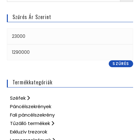
Szűrés Ár Szerint
SZŰRÉS
Termékkategóriák
Széfek
Páncélszekrények
Fali páncélszekrény
Tűzálló termékek
Exkluzív trezorok