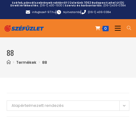
Széfek, páncélszekrények raktárról! | Üzletünk:
1062 Budapest Lehel út 1/C
Direkt értékesítés:
(06-1) 430-1930
|
Szerviz és karbantartás:
(06-1)436-0384
info@szef-97.hu
Nyitvatartás
(06-1) 436-0384
0
88
>
Termékek
>
88
Alapértelmezett rendezés