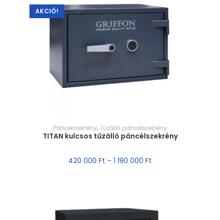
AKCIÓ!
MÉRET VÁLASZTÁSA
Páncélszekrény
,
Tűzálló páncélszekrény
TITAN kulcsos tűzálló páncélszekrény
420 000
Ft
–
1 190 000
Ft