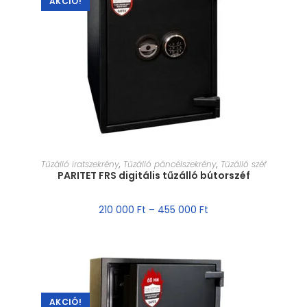
AKCIÓ!
MÉRET VÁLASZTÁSA
Tűzálló iratszekrény
,
Tűzálló páncélszekrény
,
Tűzálló széf
PARITET FRS digitális tűzálló bútorszéf
210 000
Ft
–
455 000
Ft
AKCIÓ!