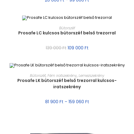
20 000
Ft
–
99 000
Ft
MÉRET VÁLASZTÁSA
Bútorszéf
Prosafe LC kulcsos bútorszéf belső trezorral
AKCIÓ!
139 000
Ft
109 000
Ft
MÉRET VÁLASZTÁSA
Bútorszéf
,
Fém iratszekrény
,
Lemezszekrény
Prosafe LK bútorszéf belső trezorral kulcsos-
iratszekrény
AKCIÓ!
81 900
Ft
–
159 060
Ft