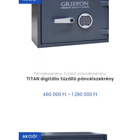
MÉRET VÁLASZTÁSA
Páncélszekrény
,
Tűzálló páncélszekrény
TITAN digitális tűzálló páncélszekrény
460 000
Ft
–
1 290 000
Ft
AKCIÓ!