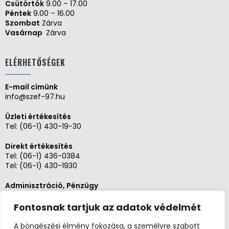
Csütörtök
9.00 – 17.00
Péntek
9.00 – 16.00
Szombat
Zárva
Vasárnap
Zárva
ELÉRHETŐSÉGEK
E-mail címünk
info@szef-97.hu
Üzleti értékesítés
Tel:
(06-1) 430-19-30
Direkt értékesítés
Tel:
(06-1) 436-0384
Tel:
(06-1) 430-1930
Adminisztráció, Pénzügy
Tel:
(06-1) 430-1930
Fontosnak tartjuk az adatok védelmét
Szerviz és karbantartás
Tel: (06-20)3268654
A böngészési élmény fokozása, a személyre szabott