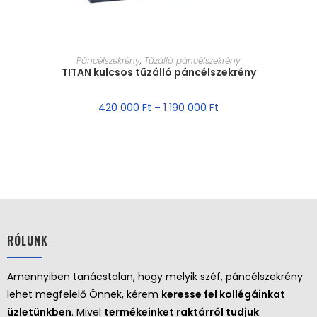
MÉRET VÁLASZTÁSA
Páncélszekrény
,
Tűzálló páncélszekrény
TITAN kulcsos tűzálló páncélszekrény
420 000
Ft
–
1 190 000
Ft
RÓLUNK
Amennyiben tanácstalan, hogy melyik széf, páncélszekrény
lehet megfelelő Önnek, kérem
keresse fel kollégáinkat
üzletünkben
. Mivel
termékeinket raktárról tudjuk