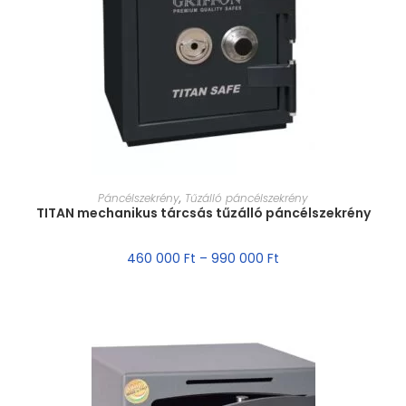
MÉRET VÁLASZTÁSA
Páncélszekrény
,
Tűzálló páncélszekrény
TITAN mechanikus tárcsás tűzálló páncélszekrény
460 000
Ft
–
990 000
Ft