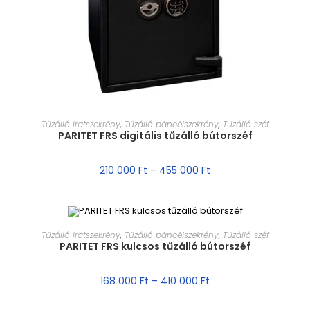
MÉRET VÁLASZTÁSA
Tűzálló iratszekrény
,
Tűzálló páncélszekrény
,
Tűzálló széf
PARITET FRS digitális tűzálló bútorszéf
210 000
Ft
–
455 000
Ft
MÉRET VÁLASZTÁSA
Tűzálló iratszekrény
,
Tűzálló páncélszekrény
,
Tűzálló széf
PARITET FRS kulcsos tűzálló bútorszéf
AKCIÓ!
168 000
Ft
–
410 000
Ft