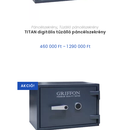
MÉRET VÁLASZTÁSA
Páncélszekrény
,
Tűzálló páncélszekrény
TITAN digitális tűzálló páncélszekrény
460 000
Ft
–
1 290 000
Ft
AKCIÓ!