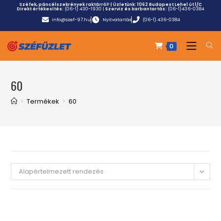
Széfek, páncélszekrények raktárról! | Üzletünk:
1062 Budapest Lehel út 1/C
Direkt értékesítés:
(06-1) 430-1930
|
Szerviz és karbantartás:
(06-1)436-0384
info@szef-97.hu
Nyitvatartás
(06-1) 436-0384
0
60
>
Termékek
>
60
Alapértelmezett rendezés