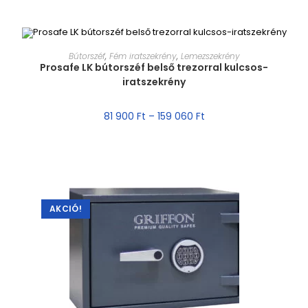
MÉRET VÁLASZTÁSA
Bútorszéf
,
Fém iratszekrény
,
Lemezszekrény
Prosafe LK bútorszéf belső trezorral kulcsos-
iratszekrény
AKCIÓ!
81 900
Ft
–
159 060
Ft
AKCIÓ!