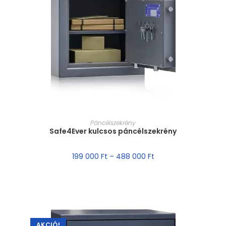
MÉRET VÁLASZTÁSA
Páncélszekrény
Safe4Ever kulcsos páncélszekrény
199 000
Ft
–
488 000
Ft
AKCIÓ!