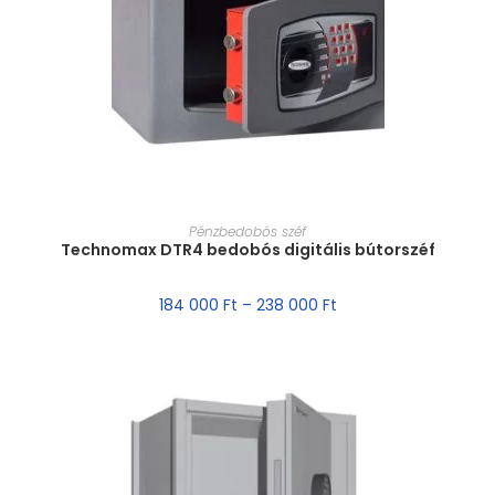
MÉRET VÁLASZTÁSA
Pénzbedobós széf
Technomax DTR4 bedobós digitális bútorszéf
184 000
Ft
–
238 000
Ft