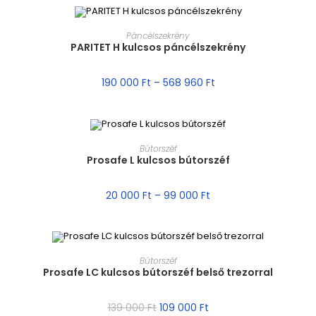
MÉRET VÁLASZTÁSA
Páncélszekrény
PARITET H kulcsos páncélszekrény
AKCIÓ!
190 000
Ft
–
568 960
Ft
MÉRET VÁLASZTÁSA
Bútorszéf
Prosafe L kulcsos bútorszéf
AKCIÓ!
20 000
Ft
–
99 000
Ft
MÉRET VÁLASZTÁSA
Bútorszéf
Prosafe LC kulcsos bútorszéf belső trezorral
AKCIÓ!
139 000
Ft
109 000
Ft