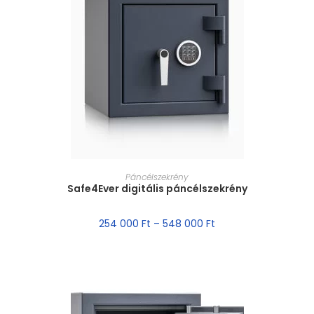
MÉRET VÁLASZTÁSA
Páncélszekrény
Safe4Ever digitális páncélszekrény
254 000
Ft
–
548 000
Ft