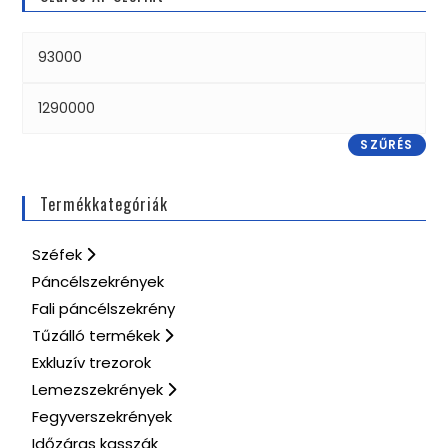
SZŰRÉS
Termékkategóriák
Széfek
Páncélszekrények
Fali páncélszekrény
Tűzálló termékek
Exkluzív trezorok
Lemezszekrények
Fegyverszekrények
Időzáras kasszák