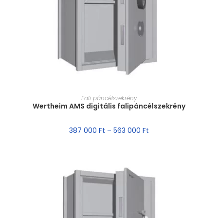
MÉRET VÁLASZTÁSA
Fali páncélszekrény
Wertheim AMS digitális falipáncélszekrény
387 000
Ft
–
563 000
Ft