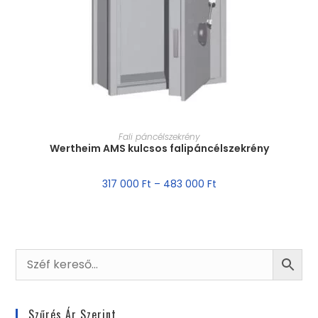
MÉRET VÁLASZTÁSA
Fali páncélszekrény
Wertheim AMS kulcsos falipáncélszekrény
317 000
Ft
–
483 000
Ft
Szűrés Ár Szerint