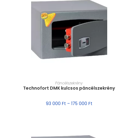
MÉRET VÁLASZTÁSA
Páncélszekrény
Technofort DMK kulcsos páncélszekrény
93 000
Ft
–
175 000
Ft