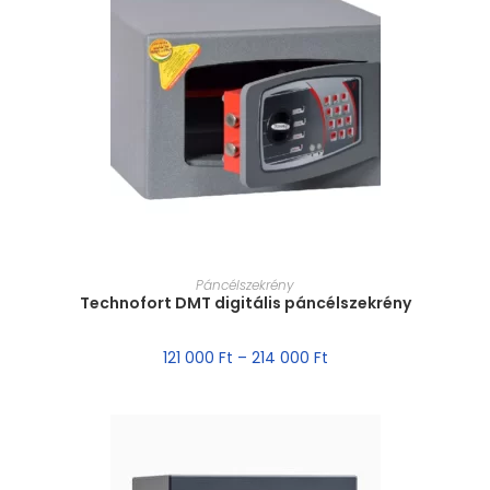
MÉRET VÁLASZTÁSA
Páncélszekrény
Technofort DMT digitális páncélszekrény
121 000
Ft
–
214 000
Ft