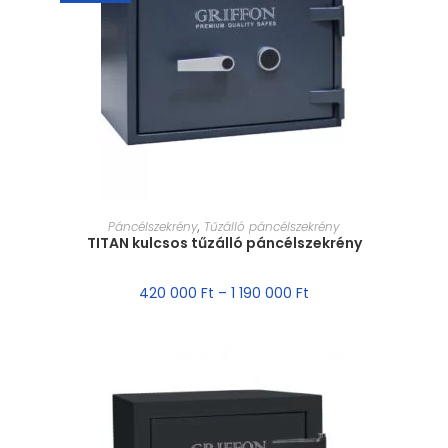
MÉRET VÁLASZTÁSA
Páncélszekrény
,
Tűzálló páncélszekrény
TITAN kulcsos tűzálló páncélszekrény
420 000
Ft
–
1 190 000
Ft