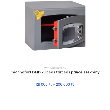
MÉRET VÁLASZTÁSA
Páncélszekrény
Technofort DMD kulcsos tárcsás páncélszekrény
121 000
Ft
–
206 000
Ft