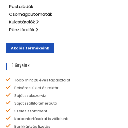
Postaládák
Csomagautomaták
Kulcstárolók
Pénztárolók
Akciós termékeink
Előnyeink
Több mint 26 éves tapasztalat
Belvárosi üzlet és raktár
Saját szakszerviz
Saját szállító teherautó
Széles szortiment
Karbantartásokat is vállalunk
Bankkártyás fizetés