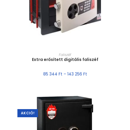
MÉRET VÁLASZTÁSA
Faliszéf
Extra erősített digitális faliszéf
85 344
Ft
–
143 256
Ft
AKCIÓ!