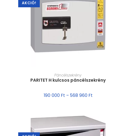
AKCIÓ!
MÉRET VÁLASZTÁSA
Páncélszekrény
PARITET H kulcsos páncélszekrény
190 000
Ft
–
568 960
Ft