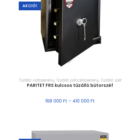
AKCIÓ!
MÉRET VÁLASZTÁSA
Tűzálló iratszekrény
,
Tűzálló páncélszekrény
,
Tűzálló széf
PARITET FRS kulcsos tűzálló bútorszéf
168 000
Ft
–
410 000
Ft