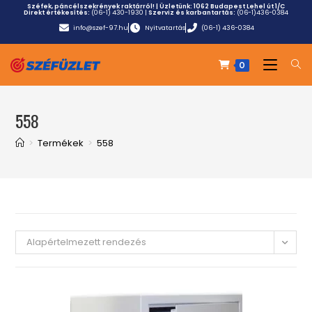
Széfek, páncélszekrények raktárról! | Üzletünk:
1062 Budapest Lehel út 1/C
Direkt értékesítés:
(06-1) 430-1930
|
Szerviz és karbantartás:
(06-1)436-0384
info@szef-97.hu
Nyitvatartás
(06-1) 436-0384
0
558
>
Termékek
>
558
Alapértelmezett rendezés