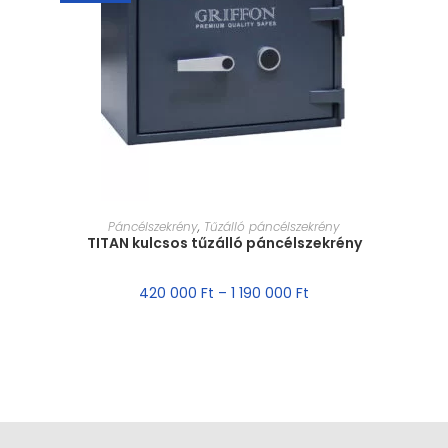
MÉRET VÁLASZTÁSA
Páncélszekrény
,
Tűzálló páncélszekrény
TITAN kulcsos tűzálló páncélszekrény
420 000
Ft
–
1 190 000
Ft