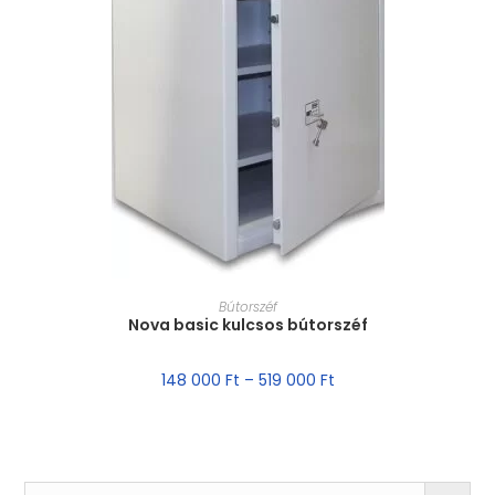
MÉRET VÁLASZTÁSA
Bútorszéf
Nova basic kulcsos bútorszéf
148 000
Ft
–
519 000
Ft