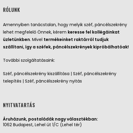
RÓLUNK
Amennyiben tanácstalan, hogy melyik széf, páncélszekrény
lehet megfelelő Önnek, kérem
keresse fel kollégáinkat
üzletünkben
. Mivel
termékeinket raktárról tudjuk
szállítani, így a széfek, páncélszekrények kipróbálhatóak!
További szolgáltatásaink:
Széf, páncélszekrény kiszállítása | Széf, páncélszekrény
telepítés | Széf, páncélszekrény nyitás
NYITVATARTÁS
Áruházunk, postaládák nagy választékban:
1062 Budapest, Lehel út 1/C (Lehel tér)