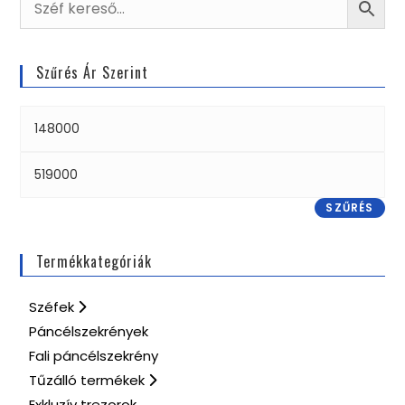
Szűrés Ár Szerint
SZŰRÉS
Termékkategóriák
Széfek
Páncélszekrények
Fali páncélszekrény
Tűzálló termékek
Exkluzív trezorok