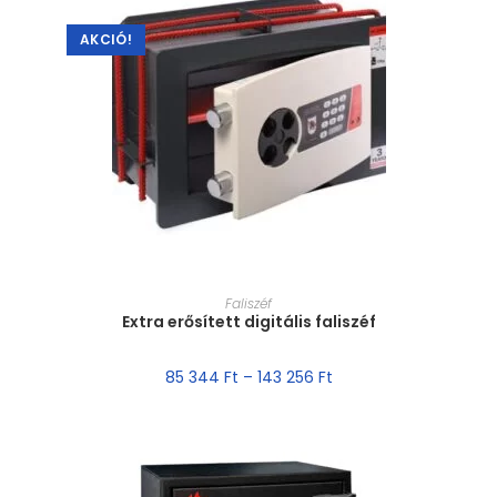
AKCIÓ!
MÉRET VÁLASZTÁSA
Faliszéf
Extra erősített digitális faliszéf
85 344
Ft
–
143 256
Ft