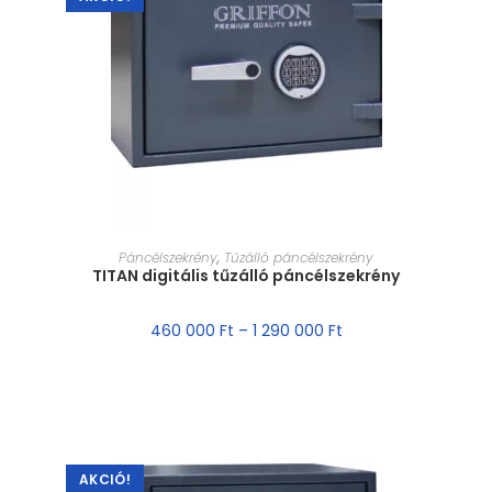
MÉRET VÁLASZTÁSA
Páncélszekrény
,
Tűzálló páncélszekrény
TITAN digitális tűzálló páncélszekrény
460 000
Ft
–
1 290 000
Ft
AKCIÓ!