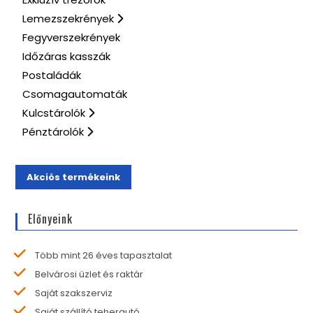
Lemezszekrények
Fegyverszekrények
Időzáras kasszák
Postaládák
Csomagautomaták
Kulcstárolók
Pénztárolók
Akciós termékeink
Előnyeink
Több mint 26 éves tapasztalat
Belvárosi üzlet és raktár
Saját szakszerviz
Saját szállító teherautó