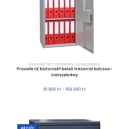
MÉRET VÁLASZTÁSA
Bútorszéf
,
Fém iratszekrény
,
Lemezszekrény
Prosafe LK bútorszéf belső trezorral kulcsos-
iratszekrény
81 900
Ft
–
159 060
Ft
AKCIÓ!