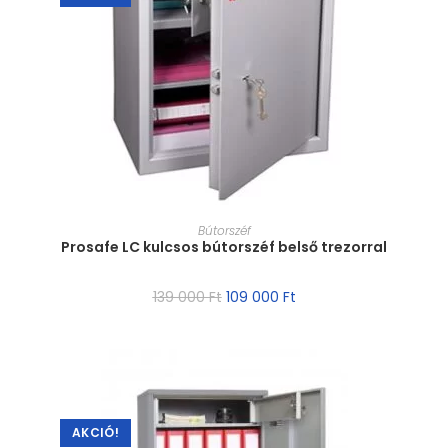
MÉRET VÁLASZTÁSA
Bútorszéf
Prosafe LC kulcsos bútorszéf belső trezorral
139 000
Ft
109 000
Ft
AKCIÓ!