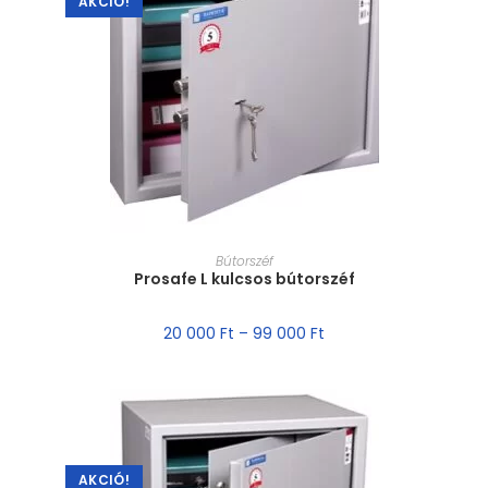
AKCIÓ!
MÉRET VÁLASZTÁSA
Bútorszéf
Prosafe L kulcsos bútorszéf
20 000
Ft
–
99 000
Ft
AKCIÓ!