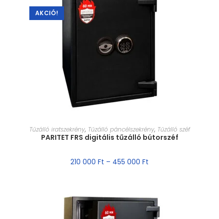
AKCIÓ!
MÉRET VÁLASZTÁSA
Tűzálló iratszekrény
,
Tűzálló páncélszekrény
,
Tűzálló széf
PARITET FRS digitális tűzálló bútorszéf
210 000
Ft
–
455 000
Ft