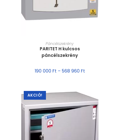
MÉRET VÁLASZTÁSA
Páncélszekrény
PARITET H kulcsos
páncélszekrény
190 000
Ft
–
568 960
Ft
AKCIÓ!