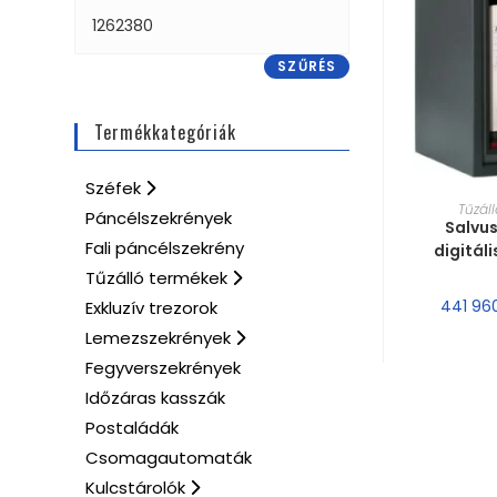
SZŰRÉS
Termékkategóriák
Széfek
MÉRE
Tűzál
Páncélszekrények
Salvus
Fali páncélszekrény
digitál
Tűzálló termékek
441 96
Exkluzív trezorok
Lemezszekrények
Fegyverszekrények
Időzáras kasszák
Postaládák
Csomagautomaták
Kulcstárolók