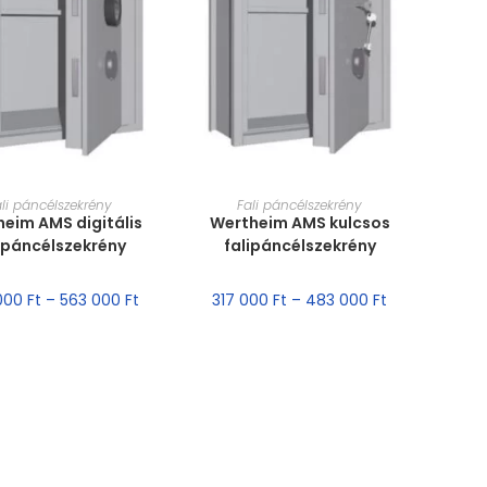
RET VÁLASZTÁSA
MÉRET VÁLASZTÁSA
ali páncélszekrény
Fali páncélszekrény
eim AMS digitális
Wertheim AMS kulcsos
ipáncélszekrény
falipáncélszekrény
000
Ft
–
563 000
Ft
317 000
Ft
–
483 000
Ft