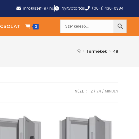
info@szef-97.hu
Nyitvatartás
(06-1) 436-0384
CSOLAT
0
>
Termékek
>
49
NÉZET:
12
24
MINDEN