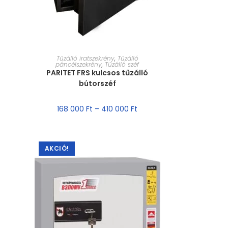
MÉRET VÁLASZTÁSA
Tűzálló iratszekrény
,
Tűzálló
páncélszekrény
,
Tűzálló széf
PARITET FRS kulcsos tűzálló
bútorszéf
168 000
Ft
–
410 000
Ft
AKCIÓ!