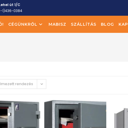
ehel út 1/C
6-1)436-0384
Ó!
CÉGÜNKRŐL
MABISZ
SZÁLLÍTÁS
BLOG
KAP
elmezett rendezés