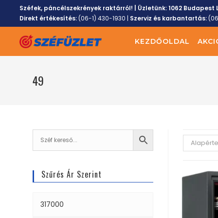
Széfek, páncélszekrények raktárról! | Üzletünk:
1062 Budapest L
Direkt értékesítés:
(06-1) 430-1930
|
Szerviz és karbantartás:
(0
KEZDŐOLDAL
AKCI
49
Alapért
Szűrés Ár Szerint