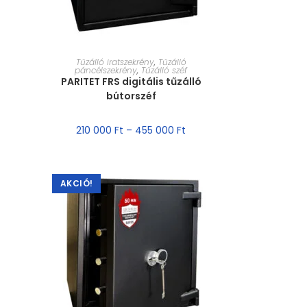
MÉRET VÁLASZTÁSA
Tűzálló iratszekrény
,
Tűzálló
páncélszekrény
,
Tűzálló széf
PARITET FRS digitális tűzálló
bútorszéf
210 000
Ft
–
455 000
Ft
AKCIÓ!