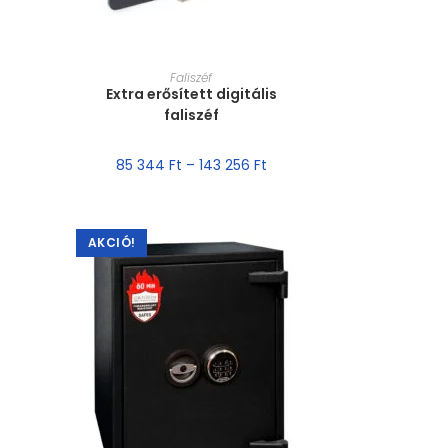
MÉRET VÁLASZTÁSA
Faliszéf
Extra erősített digitális
faliszéf
85 344
Ft
–
143 256
Ft
AKCIÓ!