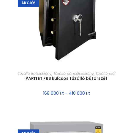
AKCIÓ!
MÉRET VÁLASZTÁSA
Tűzálló iratszekrény
,
Tűzálló páncélszekrény
,
Tűzálló széf
PARITET FRS kulcsos tűzálló bútorszéf
168 000
Ft
–
410 000
Ft