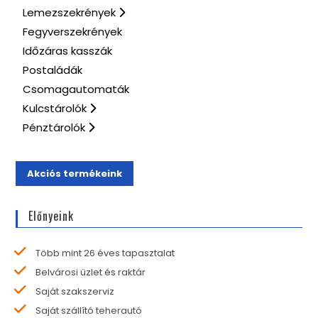
Lemezszekrények
Fegyverszekrények
Időzáras kasszák
Postaládák
Csomagautomaták
Kulcstárolók
Pénztárolók
Akciós termékeink
Előnyeink
Több mint 26 éves tapasztalat
Belvárosi üzlet és raktár
Saját szakszerviz
Saját szállító teherautó