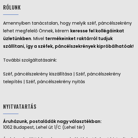
RÓLUNK
Amennyiben tanácstalan, hogy melyik széf, páncélszekrény
lehet megfelelő Önnek, kérem
keresse fel kollégáinkat
üzletünkben
. Mivel
termékeinket raktárról tudjuk
szállítani, így a széfek, páncélszekrények kipróbálhatóak!
További szolgáltatásaink:
Széf, páncélszekrény kiszállítása | Széf, páncélszekrény
telepítés | Széf, páncélszekrény nyitás
NYITVATARTÁS
Áruházunk, postaládák nagy választékban:
1062 Budapest, Lehel út 1/C (Lehel tér)