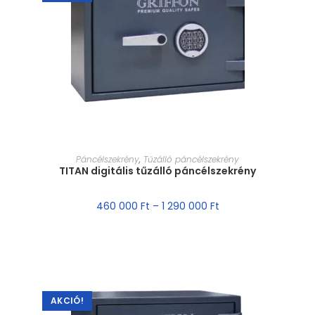
MÉRET VÁLASZTÁSA
Páncélszekrény
,
Tűzálló páncélszekrény
TITAN digitális tűzálló páncélszekrény
460 000
Ft
–
1 290 000
Ft
AKCIÓ!