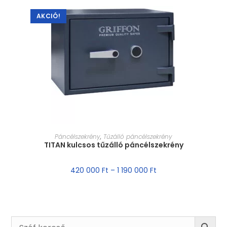
AKCIÓ!
MÉRET VÁLASZTÁSA
Páncélszekrény
,
Tűzálló páncélszekrény
TITAN kulcsos tűzálló páncélszekrény
420 000
Ft
–
1 190 000
Ft