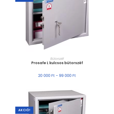
MÉRET VÁLASZTÁSA
Bútorszéf
Prosafe L kulcsos bútorszéf
20 000
Ft
–
99 000
Ft
AKCIÓ!