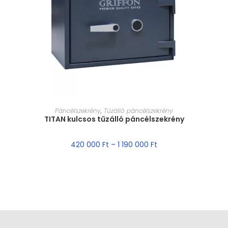
MÉRET VÁLASZTÁSA
Páncélszekrény
,
Tűzálló páncélszekrény
TITAN kulcsos tűzálló páncélszekrény
420 000
Ft
–
1 190 000
Ft