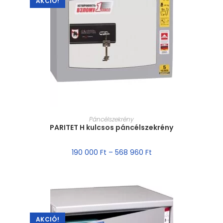
AKCIÓ!
MÉRET VÁLASZTÁSA
Páncélszekrény
PARITET H kulcsos páncélszekrény
190 000
Ft
–
568 960
Ft
AKCIÓ!