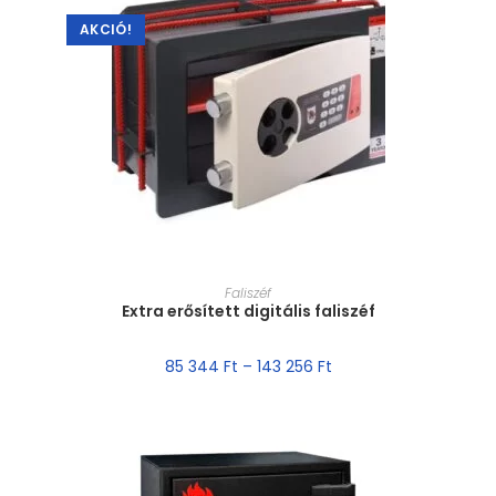
AKCIÓ!
MÉRET VÁLASZTÁSA
Faliszéf
Extra erősített digitális faliszéf
85 344
Ft
–
143 256
Ft