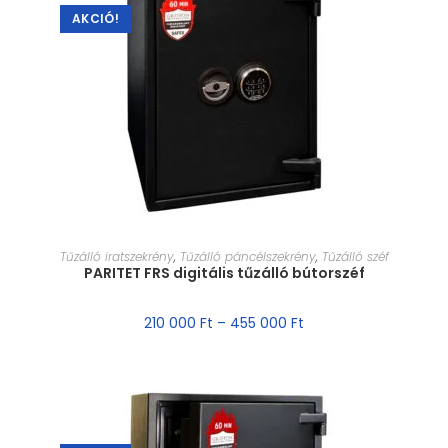
AKCIÓ!
MÉRET VÁLASZTÁSA
Tűzálló iratszekrény
,
Tűzálló páncélszekrény
,
Tűzálló széf
PARITET FRS digitális tűzálló bútorszéf
210 000
Ft
–
455 000
Ft