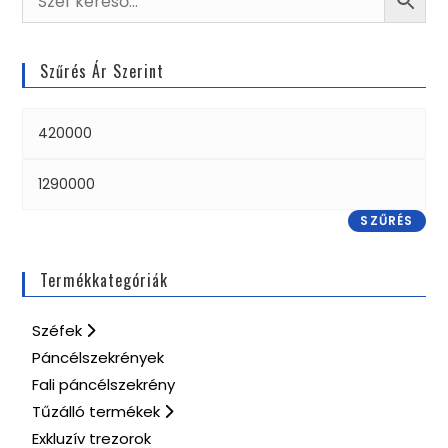
Szűrés Ár Szerint
SZŰRÉS
Termékkategóriák
Széfek
Páncélszekrények
Fali páncélszekrény
Tűzálló termékek
Exkluzív trezorok