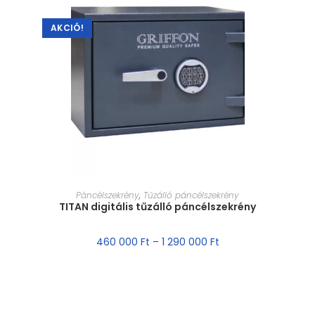
AKCIÓ!
MÉRET VÁLASZTÁSA
Páncélszekrény
,
Tűzálló páncélszekrény
TITAN digitális tűzálló páncélszekrény
460 000
Ft
–
1 290 000
Ft