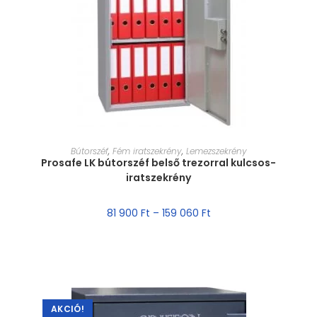
MÉRET VÁLASZTÁSA
Bútorszéf
,
Fém iratszekrény
,
Lemezszekrény
Prosafe LK bútorszéf belső trezorral kulcsos-
iratszekrény
81 900
Ft
–
159 060
Ft
AKCIÓ!