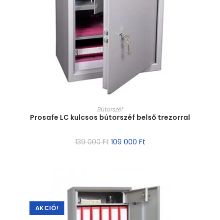
MÉRET VÁLASZTÁSA
Bútorszéf
Prosafe LC kulcsos bútorszéf belső trezorral
139 000
Ft
109 000
Ft
AKCIÓ!