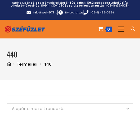
Széfek, páncélszekrények raktárról! | Üzletünk:
1062 Budapest Lehel út 1/C
Direkt értékesítés:
(06-1) 430-1930
|
Szerviz és karbantartás:
(06-1)436-0384
info@szef-97.hu
Nyitvatartás
(06-1) 436-0384
0
440
>
Termékek
>
440
Alapértelmezett rendezés