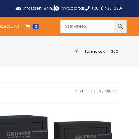
info@szef-97.hu
Nyitvatartás
(06-1) 436-0384
CSOLAT
0
>
Termékek
>
300
NÉZET:
12
24
MINDEN