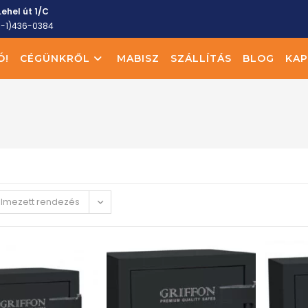
ehel út 1/C
6-1)436-0384
Ó!
CÉGÜNKRŐL
MABISZ
SZÁLLÍTÁS
BLOG
KAP
elmezett rendezés