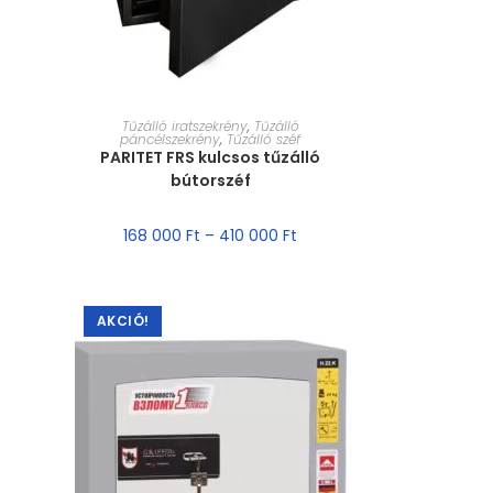
MÉRET VÁLASZTÁSA
Tűzálló iratszekrény
,
Tűzálló
páncélszekrény
,
Tűzálló széf
PARITET FRS kulcsos tűzálló
bútorszéf
168 000
Ft
–
410 000
Ft
AKCIÓ!