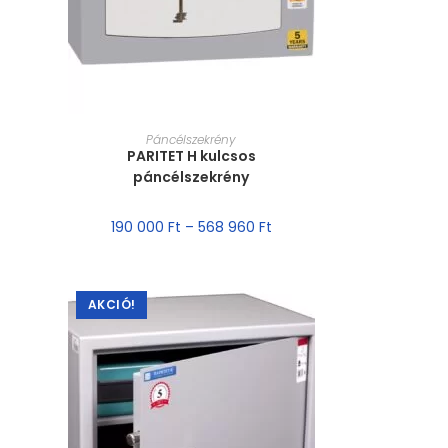
MÉRET VÁLASZTÁSA
Páncélszekrény
PARITET H kulcsos
páncélszekrény
190 000
Ft
–
568 960
Ft
AKCIÓ!