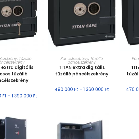
T VÁLASZTÁSA
MÉRET VÁLASZTÁSA
MÉ
lszekrény
,
Tűzálló
Páncélszekrény
,
Tűzálló
Pán
áncélszekrény
páncélszekrény
 extra digitális
TITAN extra digitális
TIT
lcsos tűzálló
tűzálló páncélszekrény
tűzál
ncélszekrény
490 000
Ft
–
1 360 000
Ft
470 
0
Ft
–
1 390 000
Ft