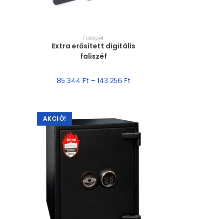
MÉRET VÁLASZTÁSA
Faliszéf
Extra erősített digitális
faliszéf
85 344
Ft
–
143 256
Ft
AKCIÓ!