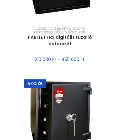
MÉRET VÁLASZTÁSA
Tűzálló iratszekrény
,
Tűzálló
páncélszekrény
,
Tűzálló széf
PARITET FRS digitális tűzálló
bútorszéf
210 000
Ft
–
455 000
Ft
AKCIÓ!