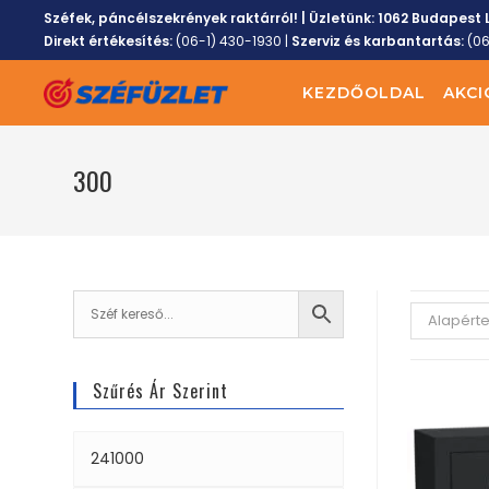
Széfek, páncélszekrények raktárról! | Üzletünk:
1062 Budapest L
Direkt értékesítés:
(06-1) 430-1930
|
Szerviz és karbantartás:
(0
KEZDŐOLDAL
AKCI
300
Alapért
Szűrés Ár Szerint