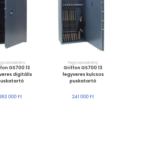
T VÁLASZTÁSA
MÉRET VÁLASZTÁSA
gyverszekrény
Fegyverszekrény
ffon GS700 13
Griffon GS700 13
veres digitális
fegyveres kulcsos
uskatartó
puskatartó
263 000
Ft
241 000
Ft