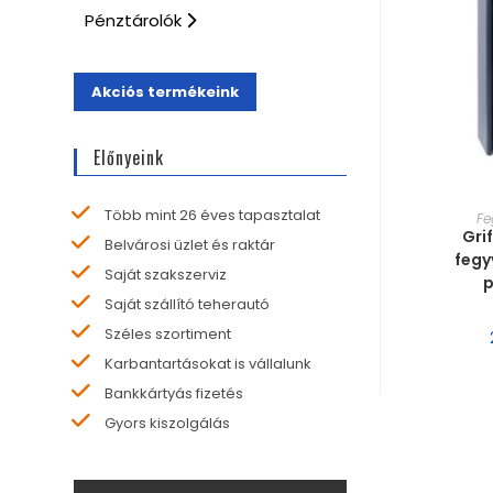
Pénztárolók
Akciós termékeink
Előnyeink
MÉRE
Több mint 26 éves tapasztalat
Fe
Gri
Belvárosi üzlet és raktár
fegy
Saját szakszerviz
p
Saját szállító teherautó
Széles szortiment
Karbantartásokat is vállalunk
Bankkártyás fizetés
Gyors kiszolgálás