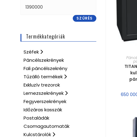
SZŰRÉS
Termékkategóriák
Széfek
MÉRE
Páncé
Páncélszekrények
p
TITAN
Fali páncélszekrény
ku
Tűzálló termékek
pá
Exkluzív trezorok
Lemezszekrények
650 00
Fegyverszekrények
Időzáras kasszák
Postaládák
Csomagautomaták
Kulcstárolók