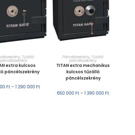
RET VÁLASZTÁSA
MÉRET VÁLASZTÁSA
célszekrény
,
Tűzálló
Páncélszekrény
,
Tűzálló
páncélszekrény
páncélszekrény
AN extra kulcsos
TITAN extra mechanikus
ló páncélszekrény
kulcsos tűzálló
páncélszekrény
000
Ft
–
1 290 000
Ft
650 000
Ft
–
1 390 000
Ft