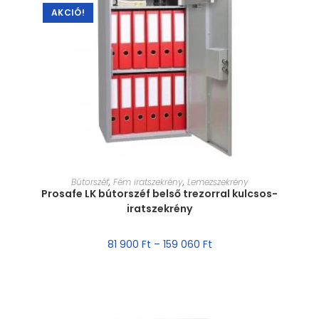
AKCIÓ!
MÉRET VÁLASZTÁSA
Bútorszéf
,
Fém iratszekrény
,
Lemezszekrény
Prosafe LK bútorszéf belső trezorral kulcsos-
iratszekrény
81 900
Ft
–
159 060
Ft