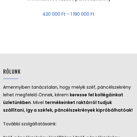
AKCIÓ!
420 000
Ft
–
1 190 000
Ft
RÓLUNK
Amennyiben tanácstalan, hogy melyik széf, páncélszekrény
lehet megfelelő Önnek, kérem
keresse fel kollégáinkat
üzletünkben
. Mivel
termékeinket raktárról tudjuk
szállítani, így a széfek, páncélszekrények kipróbálhatóak!
További szolgáltatásaink: