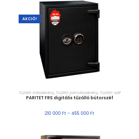
AKCIÓ!
MÉRET VÁLASZTÁSA
Tűzálló iratszekrény
,
Tűzálló páncélszekrény
,
Tűzálló széf
PARITET FRS digitális tűzálló bútorszéf
210 000
Ft
–
455 000
Ft