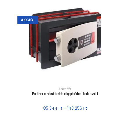
AKCIÓ!
MÉRET VÁLASZTÁSA
Faliszéf
Extra erősített digitális faliszéf
85 344
Ft
–
143 256
Ft