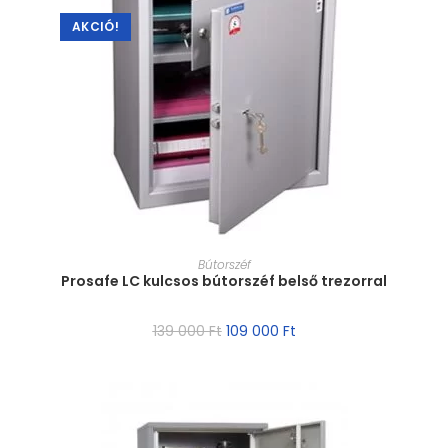
AKCIÓ!
MÉRET VÁLASZTÁSA
Bútorszéf
Prosafe LC kulcsos bútorszéf belső trezorral
139 000
Ft
109 000
Ft