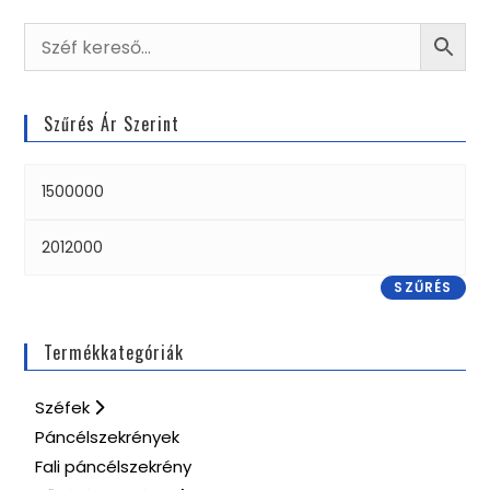
Szűrés Ár Szerint
SZŰRÉS
Termékkategóriák
Széfek
Páncélszekrények
Fali páncélszekrény