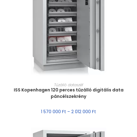
MÉRET VÁLASZTÁSA
Tűzálló dataszéf
ISS Kopenhagen 120 perces tűzálló digitális data
páncélszekrény
1 570 000
Ft
–
2 012 000
Ft