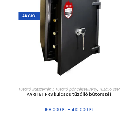
AKCIÓ!
MÉRET VÁLASZTÁSA
Tűzálló iratszekrény
,
Tűzálló páncélszekrény
,
Tűzálló széf
PARITET FRS kulcsos tűzálló bútorszéf
168 000
Ft
–
410 000
Ft