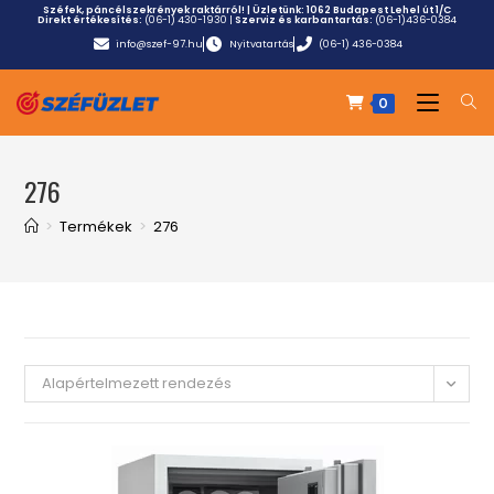
Széfek, páncélszekrények raktárról! | Üzletünk:
1062 Budapest Lehel út 1/C
Direkt értékesítés:
(06-1) 430-1930
|
Szerviz és karbantartás:
(06-1)436-0384
info@szef-97.hu
Nyitvatartás
(06-1) 436-0384
0
276
>
Termékek
>
276
Alapértelmezett rendezés