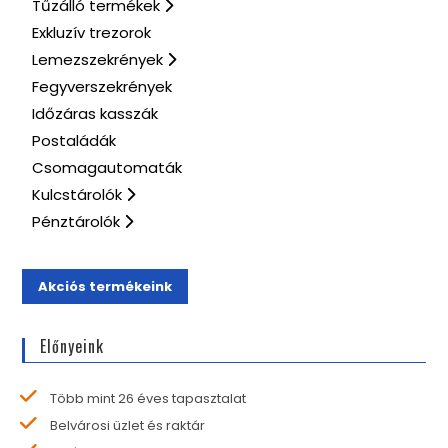
Tűzálló termékek
Exkluzív trezorok
Lemezszekrények
Fegyverszekrények
Időzáras kasszák
Postaládák
Csomagautomaták
Kulcstárolók
Pénztárolók
Akciós termékeink
Előnyeink
Több mint 26 éves tapasztalat
Belvárosi üzlet és raktár