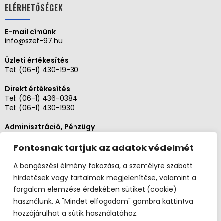
ELÉRHETŐSÉGEK
E-mail címünk
info@szef-97.hu
Üzleti értékesítés
Tel:
(06-1) 430-19-30
Direkt értékesítés
Tel:
(06-1) 436-0384
Tel:
(06-1) 430-1930
Adminisztráció, Pénzügy
Tel:
(06-1) 430-1930
Fontosnak tartjuk az adatok védelmét
Szerviz és karbantartás
Tel: (06-20)3268654
A böngészési élmény fokozása, a személyre szabott
Tel: (06-1) 436-0384
hirdetések vagy tartalmak megjelenítése, valamint a
forgalom elemzése érdekében sütiket (cookie)
használunk. A "Mindet elfogadom" gombra kattintva
hozzájárulhat a sütik használatához.