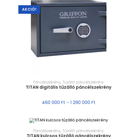
AKCIÓ!
MÉRET VÁLASZTÁSA
Páncélszekrény
,
Tűzálló páncélszekrény
TITAN digitális tűzálló páncélszekrény
460 000
Ft
–
1 290 000
Ft
MÉRET VÁLASZTÁSA
Páncélszekrény
,
Tűzálló páncélszekrény
TITAN kulcsos tűzálló páncélszekrény