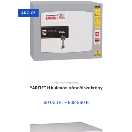
AKCIÓ!
MÉRET VÁLASZTÁSA
Páncélszekrény
PARITET H kulcsos páncélszekrény
190 000
Ft
–
568 960
Ft