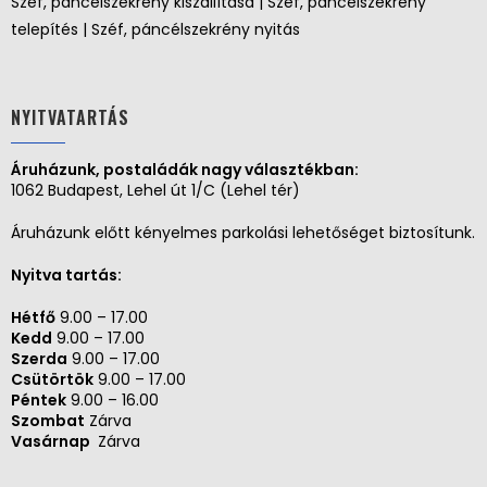
Széf, páncélszekrény kiszállítása | Széf, páncélszekrény
telepítés | Széf, páncélszekrény nyitás
NYITVATARTÁS
Áruházunk, postaládák nagy választékban:
1062 Budapest, Lehel út 1/C (Lehel tér)
Áruházunk előtt kényelmes parkolási lehetőséget biztosítunk.
Nyitva tartás:
Hétfő
9.00 – 17.00
Kedd
9.00 – 17.00
Szerda
9.00 – 17.00
Csütörtök
9.00 – 17.00
Péntek
9.00 – 16.00
Szombat
Zárva
Vasárnap
Zárva