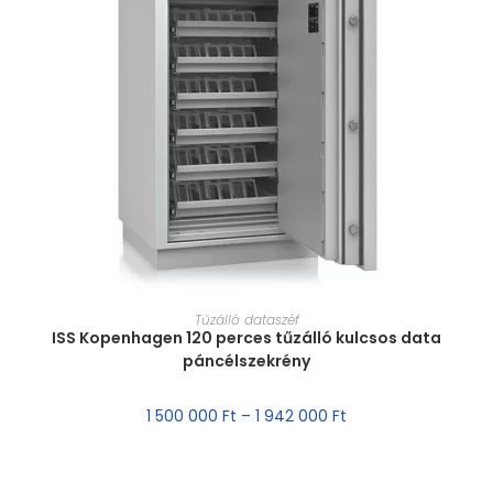
MÉRET VÁLASZTÁSA
Tűzálló dataszéf
ISS Kopenhagen 120 perces tűzálló kulcsos data
páncélszekrény
1 500 000
Ft
–
1 942 000
Ft