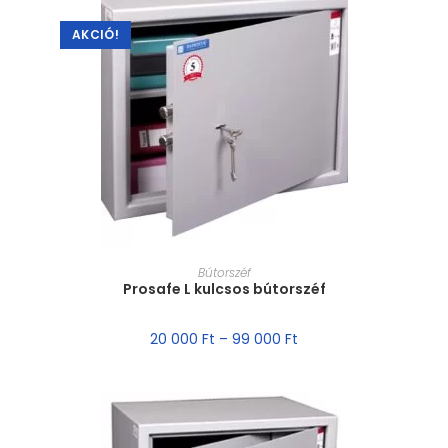
AKCIÓ!
MÉRET VÁLASZTÁSA
Bútorszéf
Prosafe L kulcsos bútorszéf
20 000
Ft
–
99 000
Ft