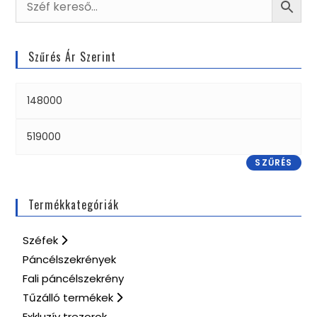
Szűrés Ár Szerint
SZŰRÉS
Termékkategóriák
Széfek
Páncélszekrények
Fali páncélszekrény
Tűzálló termékek
Exkluzív trezorok