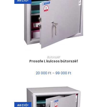
AKCIÓ!
MÉRET VÁLASZTÁSA
Bútorszéf
Prosafe L kulcsos bútorszéf
20 000
Ft
–
99 000
Ft
AKCIÓ!