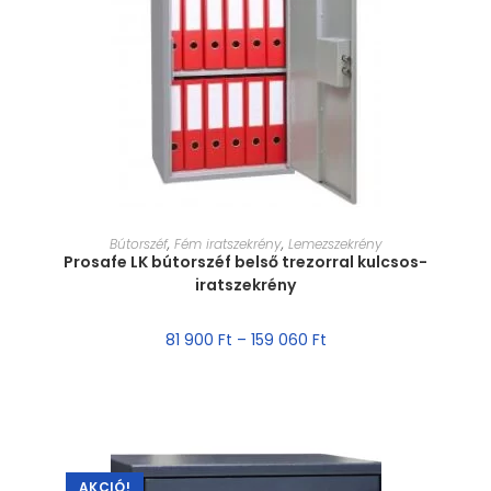
MÉRET VÁLASZTÁSA
Bútorszéf
,
Fém iratszekrény
,
Lemezszekrény
Prosafe LK bútorszéf belső trezorral kulcsos-
iratszekrény
81 900
Ft
–
159 060
Ft
AKCIÓ!