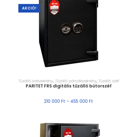
AKCIÓ!
MÉRET VÁLASZTÁSA
Tűzálló iratszekrény
,
Tűzálló páncélszekrény
,
Tűzálló széf
PARITET FRS digitális tűzálló bútorszéf
210 000
Ft
–
455 000
Ft