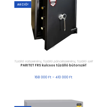
AKCIÓ!
MÉRET VÁLASZTÁSA
Tűzálló iratszekrény
,
Tűzálló páncélszekrény
,
Tűzálló széf
PARITET FRS kulcsos tűzálló bútorszéf
168 000
Ft
–
410 000
Ft