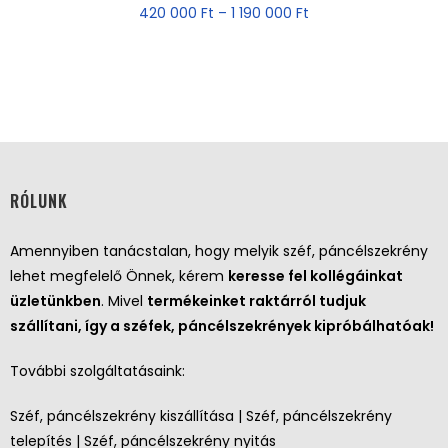
420 000
Ft
–
1 190 000
Ft
RÓLUNK
Amennyiben tanácstalan, hogy melyik széf, páncélszekrény
lehet megfelelő Önnek, kérem
keresse fel kollégáinkat
üzletünkben
. Mivel
termékeinket raktárról tudjuk
szállítani, így a széfek, páncélszekrények kipróbálhatóak!
További szolgáltatásaink:
Széf, páncélszekrény kiszállítása | Széf, páncélszekrény
telepítés | Széf, páncélszekrény nyitás