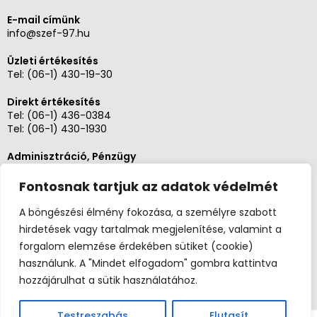
E-mail címünk
info@szef-97.hu
Üzleti értékesítés
Tel:
(06-1) 430-19-30
Direkt értékesítés
Tel:
(06-1) 436-0384
Tel:
(06-1) 430-1930
Adminisztráció, Pénzügy
Tel:
(06-1) 430-1930
Fontosnak tartjuk az adatok védelmét
Szerviz és karbantartás
Tel: (06-20)3268654
A böngészési élmény fokozása, a személyre szabott
Tel: (06-1) 436-0384
hirdetések vagy tartalmak megjelenítése, valamint a
forgalom elemzése érdekében sütiket (cookie)
használunk. A "Mindet elfogadom" gombra kattintva
hozzájárulhat a sütik használatához.
Testreszabás
Elutasít