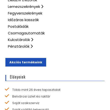
Lemezszekrények
Fegyverszekrények
Időzáras kasszák
Postaládák
Csomagautomaták
Kulcstárolók
Pénztárolók
Akciós termékeink
Előnyeink
Több mint 26 éves tapasztalat
Belvárosi üzlet és raktár
Saját szakszerviz
Saját szállító teherautó