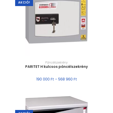
AKCIÓ!
MÉRET VÁLASZTÁSA
Páncélszekrény
PARITET H kulcsos páncélszekrény
190 000
Ft
–
568 960
Ft