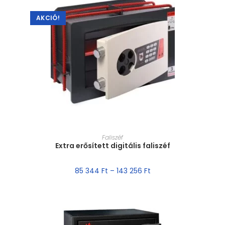
AKCIÓ!
MÉRET VÁLASZTÁSA
Faliszéf
Extra erősített digitális faliszéf
85 344
Ft
–
143 256
Ft