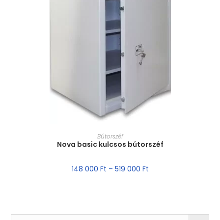
MÉRET VÁLASZTÁSA
Bútorszéf
Nova basic kulcsos bútorszéf
148 000
Ft
–
519 000
Ft