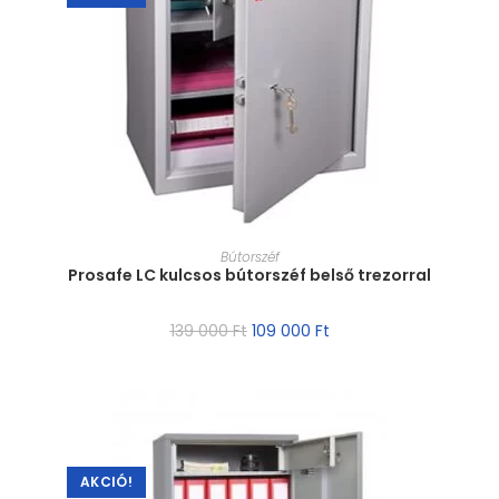
MÉRET VÁLASZTÁSA
Bútorszéf
Prosafe LC kulcsos bútorszéf belső trezorral
139 000
Ft
109 000
Ft
AKCIÓ!