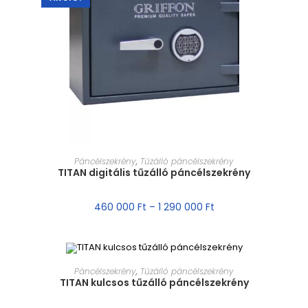
MÉRET VÁLASZTÁSA
Páncélszekrény
,
Tűzálló páncélszekrény
TITAN digitális tűzálló páncélszekrény
460 000
Ft
–
1 290 000
Ft
MÉRET VÁLASZTÁSA
Páncélszekrény
,
Tűzálló páncélszekrény
TITAN kulcsos tűzálló páncélszekrény
AKCIÓ!