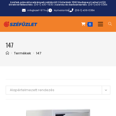
Széfek, páncélszekrények raktárról! | Üzletünk:
1062 Budapest Lehel út 1/C
Direkt értékesítés:
(06-1) 430-1930
|
Szerviz és karbantartás:
(06-1)436-0384
info@szef-97.hu
Nyitvatartás
(06-1) 436-0384
0
147
>
Termékek
>
147
Alapértelmezett rendezés