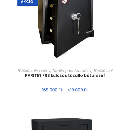
AKCIÓ!
MÉRET VÁLASZTÁSA
Tűzálló iratszekrény
,
Tűzálló páncélszekrény
,
Tűzálló széf
PARITET FRS kulcsos tűzálló bútorszéf
168 000
Ft
–
410 000
Ft