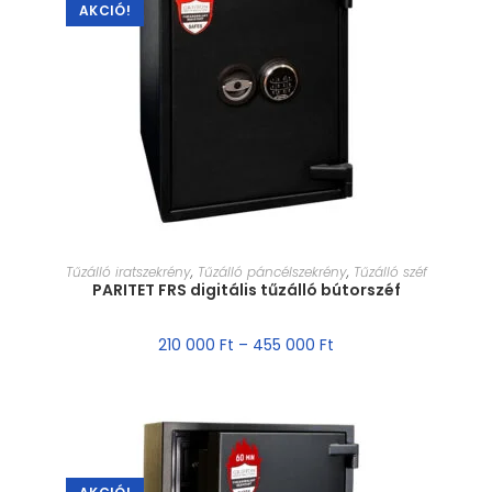
AKCIÓ!
MÉRET VÁLASZTÁSA
Tűzálló iratszekrény
,
Tűzálló páncélszekrény
,
Tűzálló széf
PARITET FRS digitális tűzálló bútorszéf
210 000
Ft
–
455 000
Ft