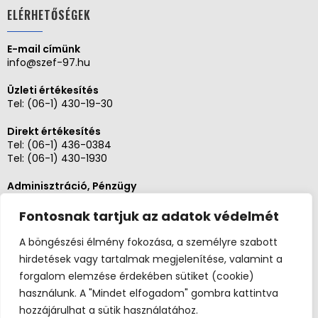
ELÉRHETŐSÉGEK
E-mail címünk
info@szef-97.hu
Üzleti értékesítés
Tel:
(06-1) 430-19-30
Direkt értékesítés
Tel:
(06-1) 436-0384
Tel:
(06-1) 430-1930
Adminisztráció, Pénzügy
Tel:
(06-1) 430-1930
Fontosnak tartjuk az adatok védelmét
Szerviz és karbantartás
Tel: (06-20)3268654
A böngészési élmény fokozása, a személyre szabott
Tel: (06-1) 436-0384
hirdetések vagy tartalmak megjelenítése, valamint a
forgalom elemzése érdekében sütiket (cookie)
használunk. A "Mindet elfogadom" gombra kattintva
hozzájárulhat a sütik használatához.