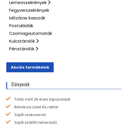
Lemezszekrények
Fegyverszekrények
Időzáras kasszák
Postaládák
Csomagautomaták
Kulcstárolók
Pénztárolók
Akciós termékeink
Előnyeink
Több mint 26 éves tapasztalat
Belvárosi üzlet és raktár
Saját szakszerviz
Saját szállító teherautó