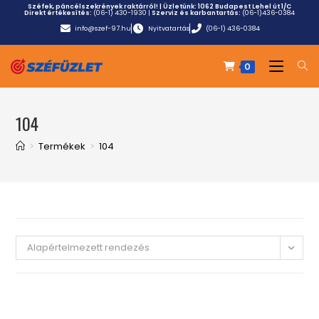
Széfek, páncélszekrények raktárról! | Üzletünk:
1062 Budapest Lehel út 1/C
Direkt értékesítés:
(06-1) 430-1930
|
Szerviz és karbantartás:
(06-1)436-0384
info@szef-97.hu
Nyitvatartás
(06-1) 436-0384
0
104
>
Termékek
>
104
Alapértelmezett rendezés