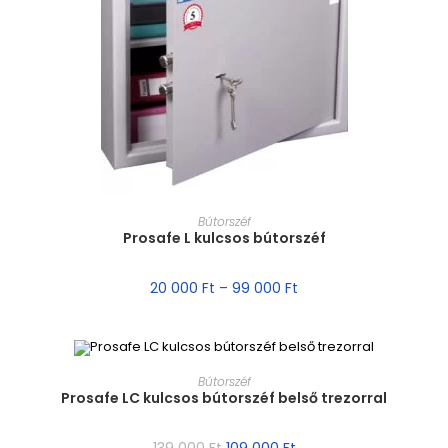
MÉRET VÁLASZTÁSA
Bútorszéf
Prosafe L kulcsos bútorszéf
20 000
Ft
–
99 000
Ft
MÉRET VÁLASZTÁSA
Bútorszéf
Prosafe LC kulcsos bútorszéf belső trezorral
AKCIÓ!
139 000
Ft
109 000
Ft