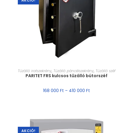
AKCIÓ!
MÉRET VÁLASZTÁSA
Tűzálló iratszekrény
,
Tűzálló páncélszekrény
,
Tűzálló széf
PARITET FRS kulcsos tűzálló bútorszéf
168 000
Ft
–
410 000
Ft
AKCIÓ!