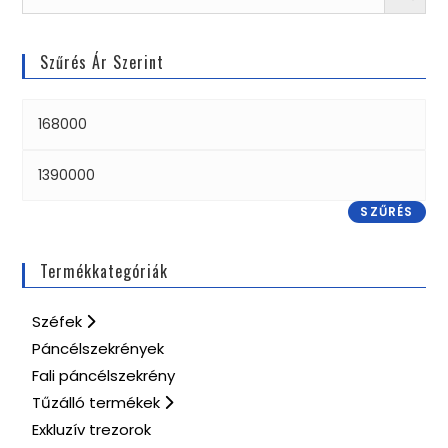
Szűrés Ár Szerint
SZŰRÉS
Termékkategóriák
Széfek
Páncélszekrények
Fali páncélszekrény
Tűzálló termékek
Exkluzív trezorok