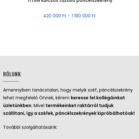
TITAN kulcsos tűzálló páncélszekrény
AKCIÓ!
420 000
Ft
–
1 190 000
Ft
RÓLUNK
Amennyiben tanácstalan, hogy melyik széf, páncélszekrény
lehet megfelelő Önnek, kérem
keresse fel kollégáinkat
üzletünkben
. Mivel
termékeinket raktárról tudjuk
szállítani, így a széfek, páncélszekrények kipróbálhatóak!
További szolgáltatásaink: