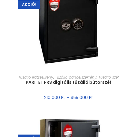
AKCIÓ!
MÉRET VÁLASZTÁSA
Tűzálló iratszekrény
,
Tűzálló páncélszekrény
,
Tűzálló széf
PARITET FRS digitális tűzálló bútorszéf
210 000
Ft
–
455 000
Ft