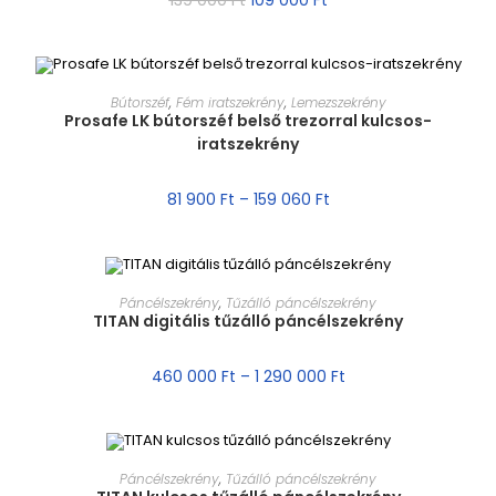
MÉRET VÁLASZTÁSA
Bútorszéf
,
Fém iratszekrény
,
Lemezszekrény
Prosafe LK bútorszéf belső trezorral kulcsos-
iratszekrény
AKCIÓ!
81 900
Ft
–
159 060
Ft
MÉRET VÁLASZTÁSA
Páncélszekrény
,
Tűzálló páncélszekrény
TITAN digitális tűzálló páncélszekrény
AKCIÓ!
460 000
Ft
–
1 290 000
Ft
MÉRET VÁLASZTÁSA
Páncélszekrény
,
Tűzálló páncélszekrény