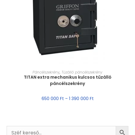
MÉRET VÁLASZTÁSA
Páncélszekrény
,
Tűzálló páncélszekrény
TITAN extra mechanikus kulcsos tűzálló
páncélszekrény
650 000
Ft
–
1 390 000
Ft