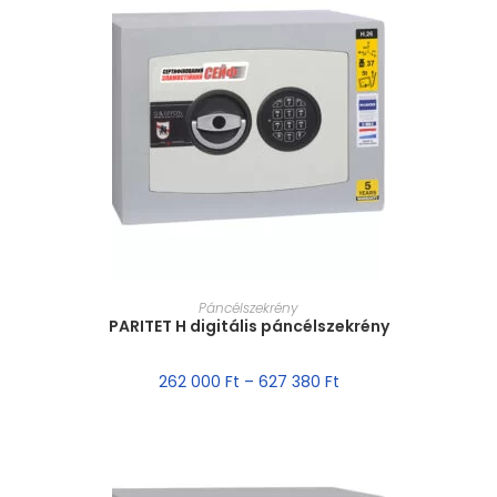
MÉRET VÁLASZTÁSA
Páncélszekrény
PARITET H digitális páncélszekrény
262 000
Ft
–
627 380
Ft