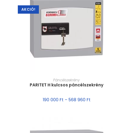
AKCIÓ!
MÉRET VÁLASZTÁSA
Páncélszekrény
PARITET H kulcsos páncélszekrény
190 000
Ft
–
568 960
Ft