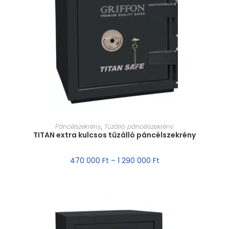
MÉRET VÁLASZTÁSA
Páncélszekrény
,
Tűzálló páncélszekrény
TITAN extra kulcsos tűzálló páncélszekrény
470 000
Ft
–
1 290 000
Ft