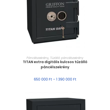
MÉRET VÁLASZTÁSA
Páncélszekrény
,
Tűzálló páncélszekrény
TITAN extra digitális kulcsos tűzálló
páncélszekrény
650 000
Ft
–
1 390 000
Ft