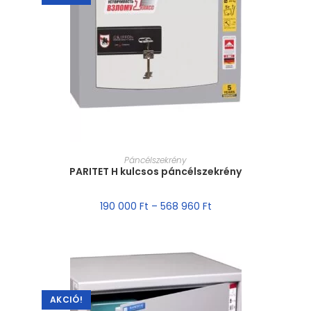
MÉRET VÁLASZTÁSA
Páncélszekrény
PARITET H kulcsos páncélszekrény
190 000
Ft
–
568 960
Ft
AKCIÓ!