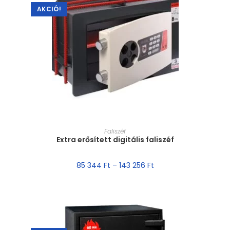
AKCIÓ!
MÉRET VÁLASZTÁSA
Faliszéf
Extra erősített digitális faliszéf
85 344
Ft
–
143 256
Ft