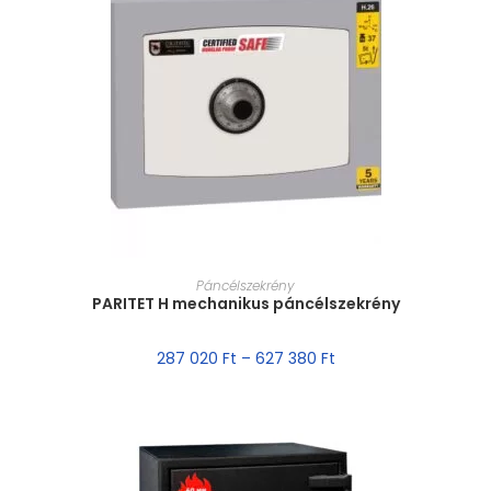
MÉRET VÁLASZTÁSA
Páncélszekrény
PARITET H mechanikus páncélszekrény
287 020
Ft
–
627 380
Ft