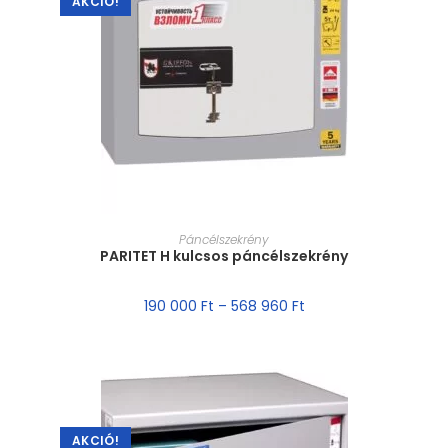
AKCIÓ!
MÉRET VÁLASZTÁSA
Páncélszekrény
PARITET H kulcsos páncélszekrény
190 000
Ft
–
568 960
Ft
AKCIÓ!