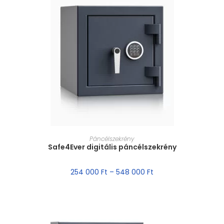
MÉRET VÁLASZTÁSA
Páncélszekrény
Safe4Ever digitális páncélszekrény
254 000
Ft
–
548 000
Ft