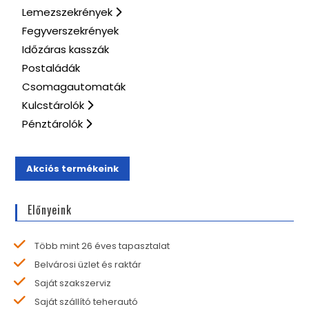
Lemezszekrények
Fegyverszekrények
Időzáras kasszák
Postaládák
Csomagautomaták
Kulcstárolók
Pénztárolók
Akciós termékeink
Előnyeink
Több mint 26 éves tapasztalat
Belvárosi üzlet és raktár
Saját szakszerviz
Saját szállító teherautó