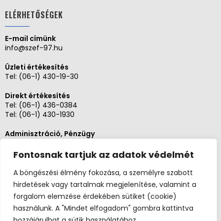
ELÉRHETŐSÉGEK
E-mail címünk
info@szef-97.hu
Üzleti értékesítés
Tel:
(06-1) 430-19-30
Direkt értékesítés
Tel:
(06-1) 436-0384
Tel:
(06-1) 430-1930
Adminisztráció, Pénzügy
Tel:
(06-1) 430-1930
Fontosnak tartjuk az adatok védelmét
Szerviz és karbantartás
Tel: (06-20)3268654
A böngészési élmény fokozása, a személyre szabott
Tel: (06-1) 436-0384
hirdetések vagy tartalmak megjelenítése, valamint a
forgalom elemzése érdekében sütiket (cookie)
használunk. A "Mindet elfogadom" gombra kattintva
hozzájárulhat a sütik használatához.