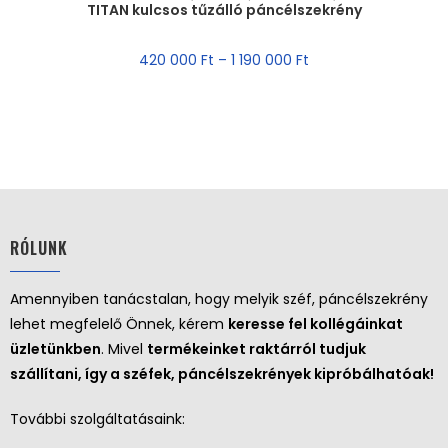
TITAN kulcsos tűzálló páncélszekrény
AKCIÓ!
420 000
Ft
–
1 190 000
Ft
RÓLUNK
Amennyiben tanácstalan, hogy melyik széf, páncélszekrény
lehet megfelelő Önnek, kérem
keresse fel kollégáinkat
üzletünkben
. Mivel
termékeinket raktárról tudjuk
szállítani, így a széfek, páncélszekrények kipróbálhatóak!
További szolgáltatásaink: