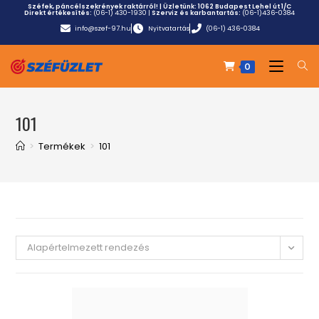
Széfek, páncélszekrények raktárról! | Üzletünk:
1062 Budapest Lehel út 1/C
Direkt értékesítés:
(06-1) 430-1930
|
Szerviz és karbantartás:
(06-1)436-0384
info@szef-97.hu
Nyitvatartás
(06-1) 436-0384
0
101
>
Termékek
>
101
Alapértelmezett rendezés