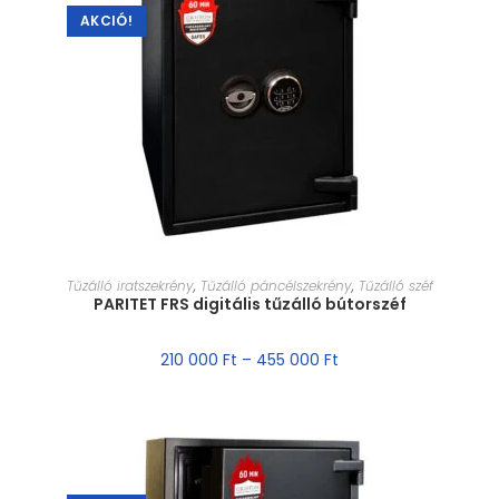
AKCIÓ!
MÉRET VÁLASZTÁSA
Tűzálló iratszekrény
,
Tűzálló páncélszekrény
,
Tűzálló széf
PARITET FRS digitális tűzálló bútorszéf
210 000
Ft
–
455 000
Ft