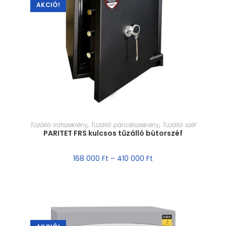
AKCIÓ!
MÉRET VÁLASZTÁSA
Tűzálló iratszekrény
,
Tűzálló páncélszekrény
,
Tűzálló széf
PARITET FRS kulcsos tűzálló bútorszéf
168 000
Ft
–
410 000
Ft