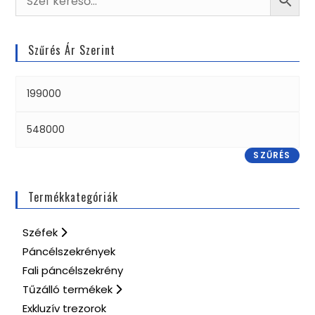
Szűrés Ár Szerint
SZŰRÉS
Termékkategóriák
Széfek
Páncélszekrények
Fali páncélszekrény
Tűzálló termékek
Exkluzív trezorok