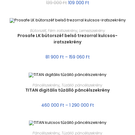
139 000
Ft
109 000
Ft
MÉRET VÁLASZTÁSA
Bútorszéf
,
Fém iratszekrény
,
Lemezszekrény
Prosafe LK bútorszéf belső trezorral kulcsos-
iratszekrény
AKCIÓ!
81 900
Ft
–
159 060
Ft
MÉRET VÁLASZTÁSA
Páncélszekrény
,
Tűzálló páncélszekrény
TITAN digitális tűzálló páncélszekrény
AKCIÓ!
460 000
Ft
–
1 290 000
Ft
MÉRET VÁLASZTÁSA
Páncélszekrény
,
Tűzálló páncélszekrény