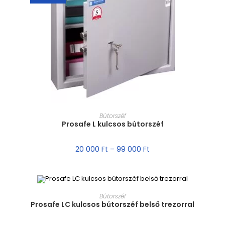
MÉRET VÁLASZTÁSA
Bútorszéf
Prosafe L kulcsos bútorszéf
20 000
Ft
–
99 000
Ft
MÉRET VÁLASZTÁSA
Bútorszéf
Prosafe LC kulcsos bútorszéf belső trezorral
AKCIÓ!