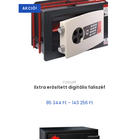
AKCIÓ!
MÉRET VÁLASZTÁSA
Faliszéf
Extra erősített digitális faliszéf
85 344
Ft
–
143 256
Ft