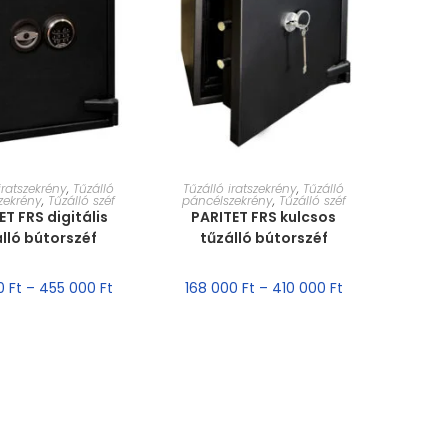
T VÁLASZTÁSA
MÉRET VÁLASZTÁSA
iratszekrény
,
Tűzálló
Tűzálló iratszekrény
,
Tűzálló
zekrény
,
Tűzálló széf
páncélszekrény
,
Tűzálló széf
ET FRS digitális
PARITET FRS kulcsos
lló bútorszéf
tűzálló bútorszéf
00
Ft
–
455 000
Ft
168 000
Ft
–
410 000
Ft