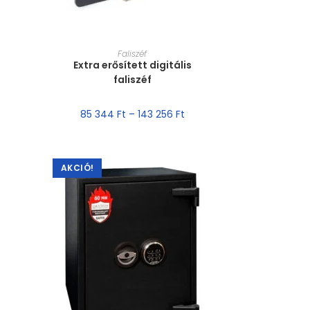
MÉRET VÁLASZTÁSA
Faliszéf
Extra erősített digitális
faliszéf
85 344
Ft
–
143 256
Ft
AKCIÓ!