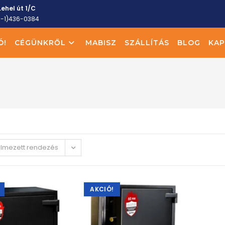
ehel út 1/C
6-1)436-0384
Ó!
CÉGÜNKRŐL
MABISZ
SZÁLLÍTÁS
BLOG
KAP
elmezett rendezés
AKCIÓ!