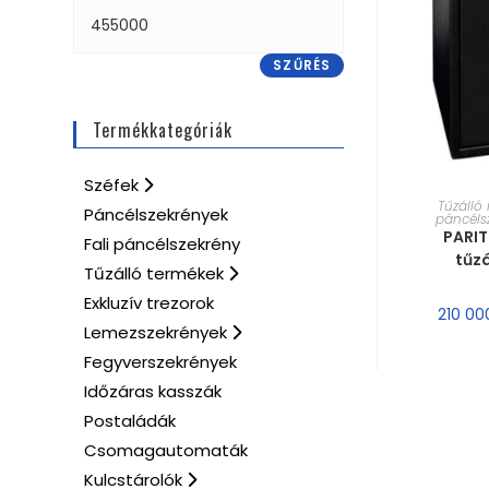
SZŰRÉS
Termékkategóriák
Széfek
MÉRE
Tűzálló 
Páncélszekrények
páncéls
PARIT
Fali páncélszekrény
tűzá
Tűzálló termékek
Exkluzív trezorok
210 0
Lemezszekrények
Fegyverszekrények
Időzáras kasszák
Postaládák
Csomagautomaták
Kulcstárolók