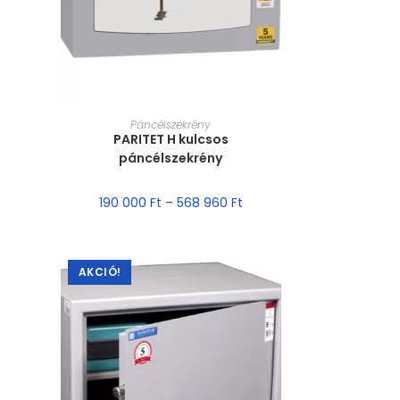
MÉRET VÁLASZTÁSA
Páncélszekrény
PARITET H kulcsos
páncélszekrény
190 000
Ft
–
568 960
Ft
AKCIÓ!