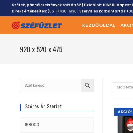
Széfek, páncélszekrények raktárról! | Üzletünk:
1062 Budapest L
Direkt értékesítés:
(06-1) 430-1930
|
Szerviz és karbantartás:
(0
KEZDŐOLDAL
AKCI
920 x 520 x 475
Alapért
Szűrés Ár Szerint
AKCIÓ!