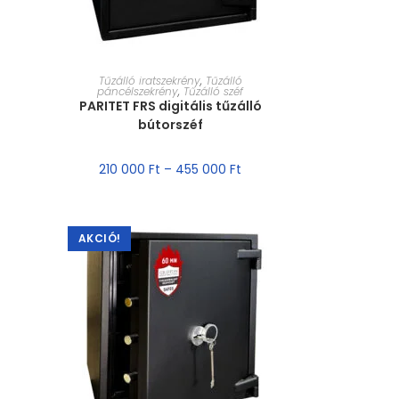
MÉRET VÁLASZTÁSA
Tűzálló iratszekrény
,
Tűzálló
páncélszekrény
,
Tűzálló széf
PARITET FRS digitális tűzálló
bútorszéf
210 000
Ft
–
455 000
Ft
AKCIÓ!