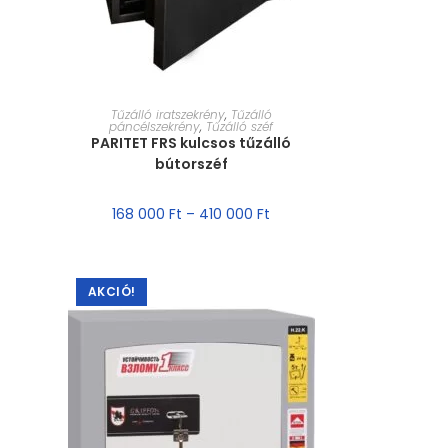
MÉRET VÁLASZTÁSA
Tűzálló iratszekrény
,
Tűzálló
páncélszekrény
,
Tűzálló széf
PARITET FRS kulcsos tűzálló
bútorszéf
168 000
Ft
–
410 000
Ft
AKCIÓ!