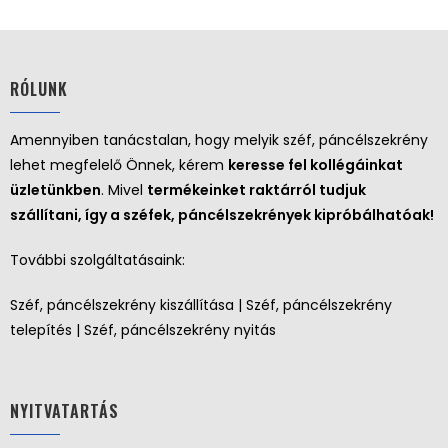
RÓLUNK
Amennyiben tanácstalan, hogy melyik széf, páncélszekrény
lehet megfelelő Önnek, kérem
keresse fel kollégáinkat
üzletünkben
. Mivel
termékeinket raktárról tudjuk
szállítani, így a széfek, páncélszekrények kipróbálhatóak!
További szolgáltatásaink:
Széf, páncélszekrény kiszállítása | Széf, páncélszekrény
telepítés | Széf, páncélszekrény nyitás
NYITVATARTÁS