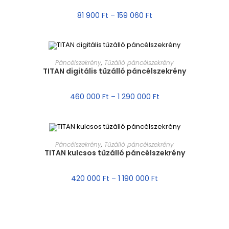
81 900
Ft
–
159 060
Ft
MÉRET VÁLASZTÁSA
Páncélszekrény
,
Tűzálló páncélszekrény
TITAN digitális tűzálló páncélszekrény
AKCIÓ!
460 000
Ft
–
1 290 000
Ft
MÉRET VÁLASZTÁSA
Páncélszekrény
,
Tűzálló páncélszekrény
TITAN kulcsos tűzálló páncélszekrény
AKCIÓ!
420 000
Ft
–
1 190 000
Ft