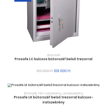
MÉRET VÁLASZTÁSA
Bútorszéf
Prosafe LC kulcsos bútorszéf belső trezorral
139 000
Ft
109 000
Ft
MÉRET VÁLASZTÁSA
Bútorszéf
,
Fém iratszekrény
,
Lemezszekrény
Prosafe LK bútorszéf belső trezorral kulcsos-
iratszekrény
AKCIÓ!