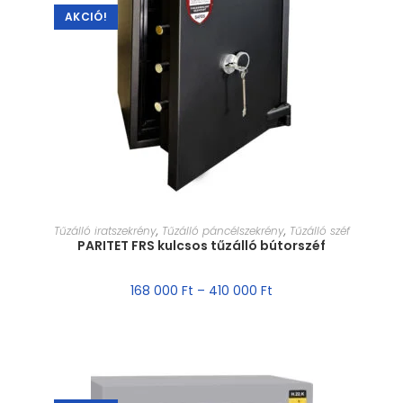
AKCIÓ!
MÉRET VÁLASZTÁSA
Tűzálló iratszekrény
,
Tűzálló páncélszekrény
,
Tűzálló széf
PARITET FRS kulcsos tűzálló bútorszéf
168 000
Ft
–
410 000
Ft