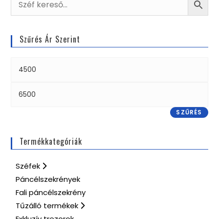
Szűrés Ár Szerint
SZŰRÉS
Termékkategóriák
Széfek
Páncélszekrények
Fali páncélszekrény
Tűzálló termékek
Exkluzív trezorok