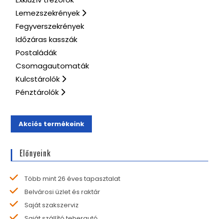
Lemezszekrények
Fegyverszekrények
Időzáras kasszák
Postaládák
Csomagautomaták
Kulcstárolók
Pénztárolók
Akciós termékeink
Előnyeink
Több mint 26 éves tapasztalat
Belvárosi üzlet és raktár
Saját szakszerviz
Saját szállító teherautó