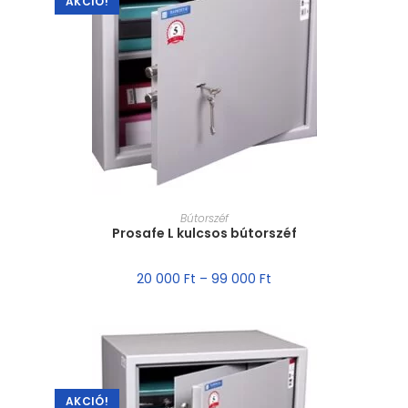
AKCIÓ!
MÉRET VÁLASZTÁSA
Bútorszéf
Prosafe L kulcsos bútorszéf
20 000
Ft
–
99 000
Ft
AKCIÓ!