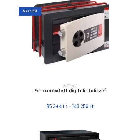
AKCIÓ!
MÉRET VÁLASZTÁSA
Faliszéf
Extra erősített digitális faliszéf
85 344
Ft
–
143 256
Ft