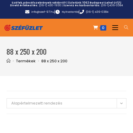
Széfek, páncélszekrények raktárról! | Üzletünk:
1062 Budapest Lehel út 1/C
Direkt értékesítés:
(06-1) 430-1930
|
Szerviz és karbantartás:
(06-1)436-0384
info@szef-97.hu
Nyitvatartás
(06-1) 436-0384
0
88 x 250 x 200
>
Termékek
>
88 x 250 x 200
Alapértelmezett rendezés