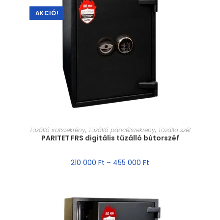
AKCIÓ!
MÉRET VÁLASZTÁSA
Tűzálló iratszekrény
,
Tűzálló páncélszekrény
,
Tűzálló széf
PARITET FRS digitális tűzálló bútorszéf
210 000
Ft
–
455 000
Ft