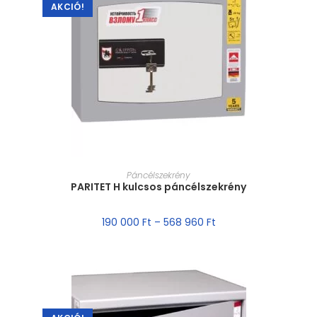
AKCIÓ!
MÉRET VÁLASZTÁSA
Páncélszekrény
PARITET H kulcsos páncélszekrény
190 000
Ft
–
568 960
Ft