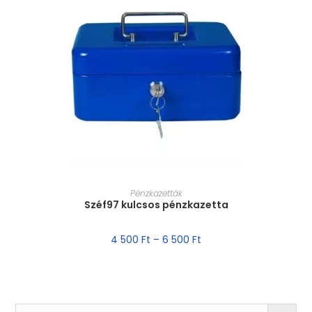
MÉRET VÁLASZTÁSA
Pénzkazetták
Széf97 kulcsos pénzkazetta
4 500
Ft
–
6 500
Ft