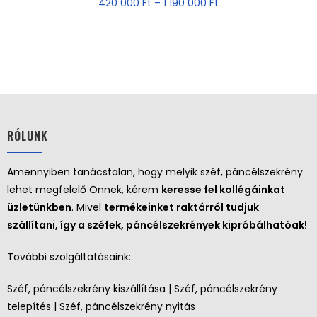
420 000
Ft
–
1 190 000
Ft
RÓLUNK
Amennyiben tanácstalan, hogy melyik széf, páncélszekrény
lehet megfelelő Önnek, kérem
keresse fel kollégáinkat
üzletünkben
. Mivel
termékeinket raktárról tudjuk
szállítani, így a széfek, páncélszekrények kipróbálhatóak!
További szolgáltatásaink:
Széf, páncélszekrény kiszállítása | Széf, páncélszekrény
telepítés | Széf, páncélszekrény nyitás