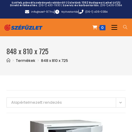
Széfek, páncélszekrények raktárról! | Üzletünk:
1062 Budapest Lehel út 1/C
Direkt értékesítés:
(06-1) 430-1930
|
Szerviz és karbantartás:
(06-1)436-0384
info@szef-97.hu
Nyitvatartás
(06-1) 436-0384
0
848 x 810 x 725
>
Termékek
>
848 x 810 x 725
Alapértelmezett rendezés