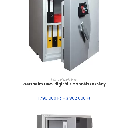
MÉRET VÁLASZTÁSA
Páncélszekrény
Wertheim DWS digitális páncélszekrény
1 790 000
Ft
–
3 862 000
Ft