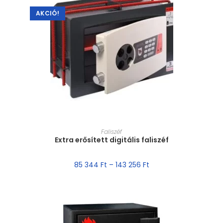
AKCIÓ!
MÉRET VÁLASZTÁSA
Faliszéf
Extra erősített digitális faliszéf
85 344
Ft
–
143 256
Ft