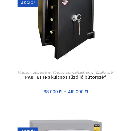
AKCIÓ!
MÉRET VÁLASZTÁSA
Tűzálló iratszekrény
,
Tűzálló páncélszekrény
,
Tűzálló széf
PARITET FRS kulcsos tűzálló bútorszéf
168 000
Ft
–
410 000
Ft