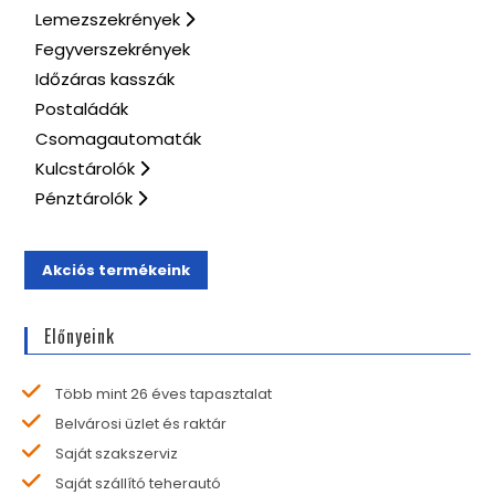
Lemezszekrények
Fegyverszekrények
Időzáras kasszák
Postaládák
Csomagautomaták
Kulcstárolók
Pénztárolók
Akciós termékeink
Előnyeink
Több mint 26 éves tapasztalat
Belvárosi üzlet és raktár
Saját szakszerviz
Saját szállító teherautó