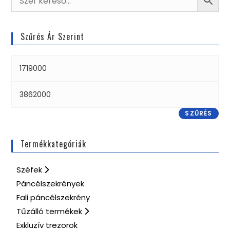
Szűrés Ár Szerint
SZŰRÉS
Termékkategóriák
Széfek
Páncélszekrények
Fali páncélszekrény
Tűzálló termékek
Exkluzív trezorok