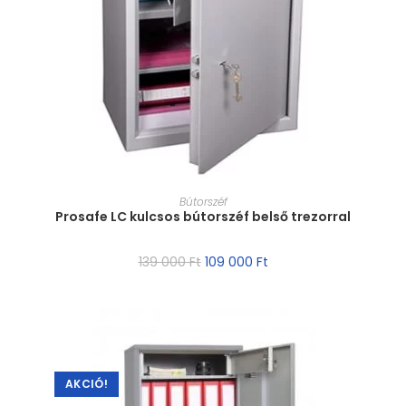
MÉRET VÁLASZTÁSA
Bútorszéf
Prosafe LC kulcsos bútorszéf belső trezorral
139 000
Ft
109 000
Ft
AKCIÓ!