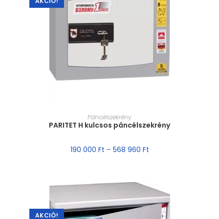
AKCIÓ!
MÉRET VÁLASZTÁSA
Páncélszekrény
PARITET H kulcsos páncélszekrény
190 000
Ft
–
568 960
Ft
AKCIÓ!