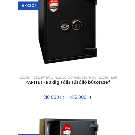
AKCIÓ!
MÉRET VÁLASZTÁSA
Tűzálló iratszekrény
,
Tűzálló páncélszekrény
,
Tűzálló széf
PARITET FRS digitális tűzálló bútorszéf
210 000
Ft
–
455 000
Ft