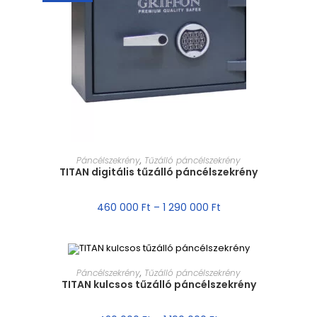
MÉRET VÁLASZTÁSA
Páncélszekrény
,
Tűzálló páncélszekrény
TITAN digitális tűzálló páncélszekrény
460 000
Ft
–
1 290 000
Ft
MÉRET VÁLASZTÁSA
Páncélszekrény
,
Tűzálló páncélszekrény
TITAN kulcsos tűzálló páncélszekrény
AKCIÓ!