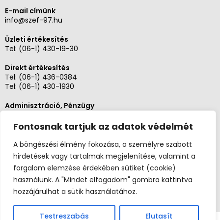
E-mail címünk
info@szef-97.hu
Üzleti értékesítés
Tel:
(06-1) 430-19-30
Direkt értékesítés
Tel:
(06-1) 436-0384
Tel:
(06-1) 430-1930
Adminisztráció, Pénzügy
Tel:
(06-1) 430-1930
Fontosnak tartjuk az adatok védelmét
Szerviz és karbantartás
Tel: (06-20)3268654
A böngészési élmény fokozása, a személyre szabott
Tel: (06-1) 436-0384
hirdetések vagy tartalmak megjelenítése, valamint a
forgalom elemzése érdekében sütiket (cookie)
használunk. A "Mindet elfogadom" gombra kattintva
hozzájárulhat a sütik használatához.
Testreszabás
Elutasít