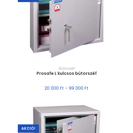
MÉRET VÁLASZTÁSA
Bútorszéf
Prosafe L kulcsos bútorszéf
20 000
Ft
–
99 000
Ft
AKCIÓ!