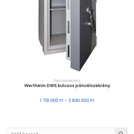
MÉRET VÁLASZTÁSA
Páncélszekrény
Wertheim DWS kulcsos páncélszekrény
1 719 000
Ft
–
3 830 000
Ft