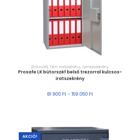
MÉRET VÁLASZTÁSA
Bútorszéf
,
Fém iratszekrény
,
Lemezszekrény
Prosafe LK bútorszéf belső trezorral kulcsos-
iratszekrény
81 900
Ft
–
159 060
Ft
AKCIÓ!