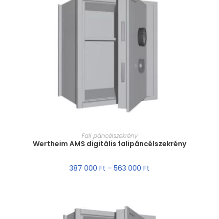
MÉRET VÁLASZTÁSA
Fali páncélszekrény
Wertheim AMS digitális falipáncélszekrény
387 000
Ft
–
563 000
Ft