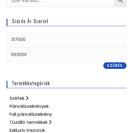
Szűrés Ár Szerint
SZŰRÉS
Termékkategóriák
Széfek
Páncélszekrények
Fali páncélszekrény
Tűzálló termékek
Exkluzív trezorok