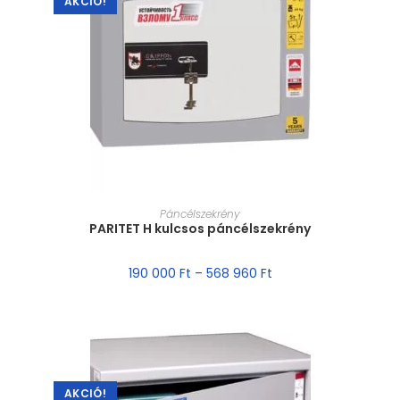
AKCIÓ!
MÉRET VÁLASZTÁSA
Páncélszekrény
PARITET H kulcsos páncélszekrény
190 000
Ft
–
568 960
Ft
AKCIÓ!