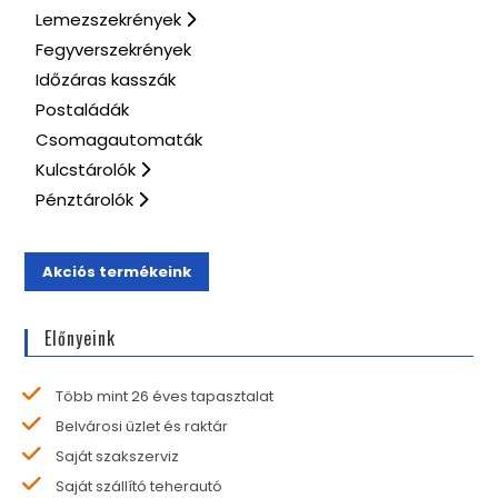
Lemezszekrények
Fegyverszekrények
Időzáras kasszák
Postaládák
Csomagautomaták
Kulcstárolók
Pénztárolók
Akciós termékeink
Előnyeink
Több mint 26 éves tapasztalat
Belvárosi üzlet és raktár
Saját szakszerviz
Saját szállító teherautó