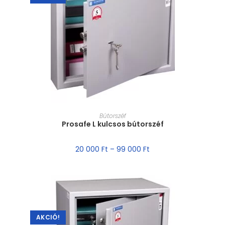
MÉRET VÁLASZTÁSA
Bútorszéf
Prosafe L kulcsos bútorszéf
20 000
Ft
–
99 000
Ft
AKCIÓ!