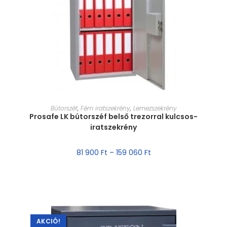
MÉRET VÁLASZTÁSA
Bútorszéf
,
Fém iratszekrény
,
Lemezszekrény
Prosafe LK bútorszéf belső trezorral kulcsos-
iratszekrény
81 900
Ft
–
159 060
Ft
AKCIÓ!