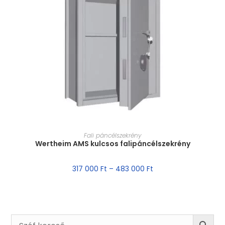
MÉRET VÁLASZTÁSA
Fali páncélszekrény
Wertheim AMS kulcsos falipáncélszekrény
317 000
Ft
–
483 000
Ft