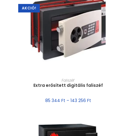
AKCIÓ!
MÉRET VÁLASZTÁSA
Faliszéf
Extra erősített digitális faliszéf
85 344
Ft
–
143 256
Ft