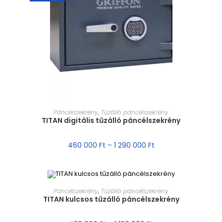
MÉRET VÁLASZTÁSA
Páncélszekrény
,
Tűzálló páncélszekrény
TITAN digitális tűzálló páncélszekrény
460 000
Ft
–
1 290 000
Ft
MÉRET VÁLASZTÁSA
Páncélszekrény
,
Tűzálló páncélszekrény
TITAN kulcsos tűzálló páncélszekrény
AKCIÓ!