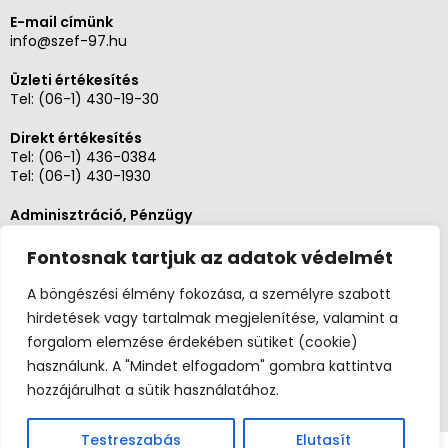
E-mail címünk
info@szef-97.hu
Üzleti értékesítés
Tel:
(06-1) 430-19-30
Direkt értékesítés
Tel:
(06-1) 436-0384
Tel:
(06-1) 430-1930
Adminisztráció, Pénzügy
Tel:
(06-1) 430-1930
Fontosnak tartjuk az adatok védelmét
Szerviz és karbantartás
Tel: (06-20)3268654
A böngészési élmény fokozása, a személyre szabott
Tel: (06-1) 436-0384
hirdetések vagy tartalmak megjelenítése, valamint a
forgalom elemzése érdekében sütiket (cookie)
használunk. A "Mindet elfogadom" gombra kattintva
hozzájárulhat a sütik használatához.
Testreszabás
Elutasít