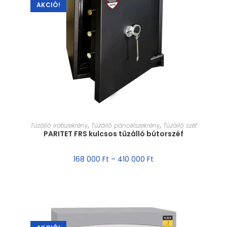
AKCIÓ!
MÉRET VÁLASZTÁSA
Tűzálló iratszekrény
,
Tűzálló páncélszekrény
,
Tűzálló széf
PARITET FRS kulcsos tűzálló bútorszéf
168 000
Ft
–
410 000
Ft