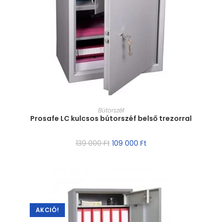
MÉRET VÁLASZTÁSA
Bútorszéf
Prosafe LC kulcsos bútorszéf belső trezorral
139 000
Ft
109 000
Ft
AKCIÓ!