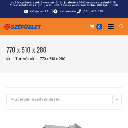
Széfek, páncélszekrények raktárról! | Üzletünk:
1062 Budapest Lehel út 1/C
Direkt értékesítés:
(06-1) 430-1930
|
Szerviz és karbantartás:
(06-1)436-0384
info@szef-97.hu
Nyitvatartás
(06-1) 436-0384
0
770 x 510 x 280
>
Termékek
>
770 x 510 x 280
Alapértelmezett rendezés