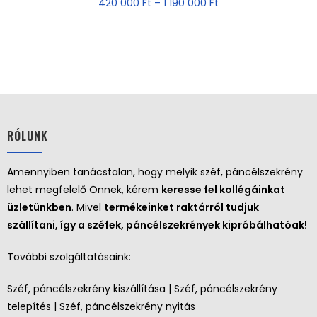
420 000
Ft
–
1 190 000
Ft
RÓLUNK
Amennyiben tanácstalan, hogy melyik széf, páncélszekrény
lehet megfelelő Önnek, kérem
keresse fel kollégáinkat
üzletünkben
. Mivel
termékeinket raktárról tudjuk
szállítani, így a széfek, páncélszekrények kipróbálhatóak!
További szolgáltatásaink:
Széf, páncélszekrény kiszállítása | Széf, páncélszekrény
telepítés | Széf, páncélszekrény nyitás