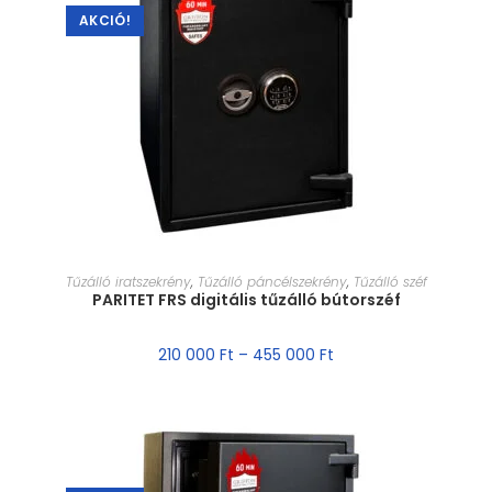
AKCIÓ!
MÉRET VÁLASZTÁSA
Tűzálló iratszekrény
,
Tűzálló páncélszekrény
,
Tűzálló széf
PARITET FRS digitális tűzálló bútorszéf
210 000
Ft
–
455 000
Ft