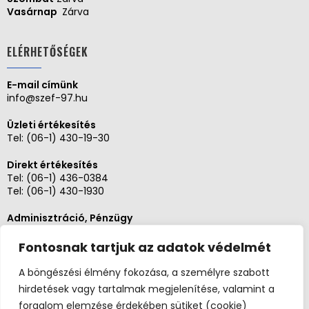
Vasárnap
Zárva
ELÉRHETŐSÉGEK
E-mail címünk
info@szef-97.hu
Üzleti értékesítés
Tel:
(06-1) 430-19-30
Direkt értékesítés
Tel:
(06-1) 436-0384
Tel:
(06-1) 430-1930
Adminisztráció, Pénzügy
Tel:
(06-1) 430-1930
Fontosnak tartjuk az adatok védelmét
Szerviz és karbantartás
Tel: (06-20)3268654
A böngészési élmény fokozása, a személyre szabott
Tel: (06-1) 436-0384
hirdetések vagy tartalmak megjelenítése, valamint a
forgalom elemzése érdekében sütiket (cookie)