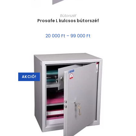
MÉRET VÁLASZTÁSA
Bútorszéf
Prosafe L kulcsos bútorszéf
20 000
Ft
–
99 000
Ft
AKCIÓ!