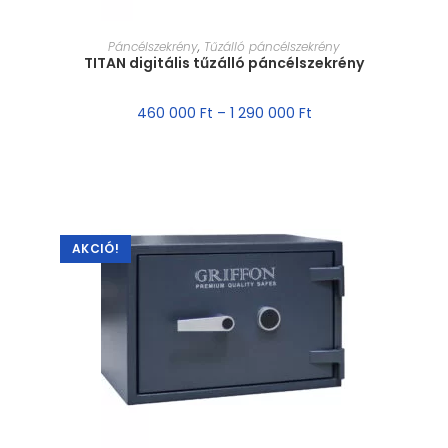
MÉRET VÁLASZTÁSA
Páncélszekrény
,
Tűzálló páncélszekrény
TITAN digitális tűzálló páncélszekrény
460 000
Ft
–
1 290 000
Ft
AKCIÓ!