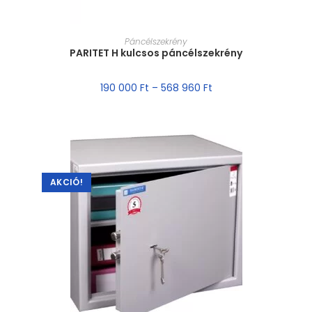
MÉRET VÁLASZTÁSA
Páncélszekrény
PARITET H kulcsos páncélszekrény
190 000
Ft
–
568 960
Ft
AKCIÓ!