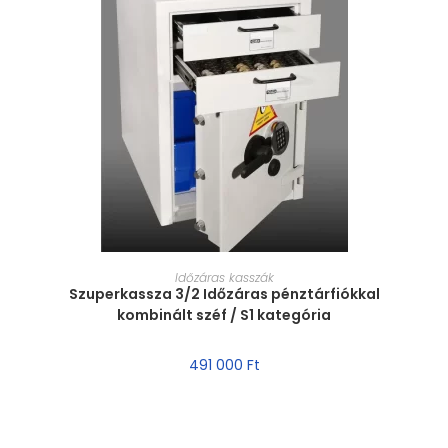
MÉRET VÁLASZTÁSA
Időzáras kasszák
Szuperkassza 3/2 Időzáras pénztárfiókkal
kombinált széf / S1 kategória
491 000
Ft