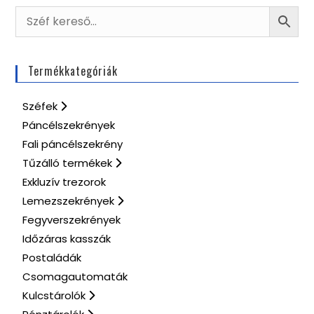
Termékkategóriák
Széfek
Páncélszekrények
Fali páncélszekrény
Tűzálló termékek
Exkluzív trezorok
Lemezszekrények
Fegyverszekrények
Időzáras kasszák
Postaládák
Csomagautomaták
Kulcstárolók