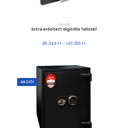
MÉRET VÁLASZTÁSA
Faliszéf
Extra erősített digitális faliszéf
85 344
Ft
–
143 256
Ft
AKCIÓ!