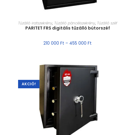
MÉRET VÁLASZTÁSA
Tűzálló iratszekrény
,
Tűzálló páncélszekrény
,
Tűzálló széf
PARITET FRS digitális tűzálló bútorszéf
210 000
Ft
–
455 000
Ft
AKCIÓ!