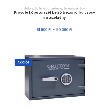
MÉRET VÁLASZTÁSA
Bútorszéf
,
Fém iratszekrény
,
Lemezszekrény
Prosafe LK bútorszéf belső trezorral kulcsos-
iratszekrény
81 900
Ft
–
159 060
Ft
AKCIÓ!