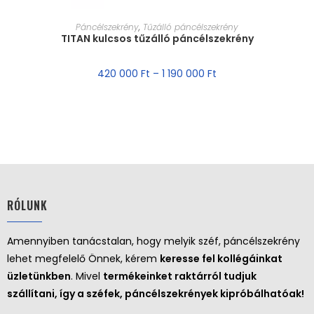
MÉRET VÁLASZTÁSA
Páncélszekrény
,
Tűzálló páncélszekrény
TITAN kulcsos tűzálló páncélszekrény
420 000
Ft
–
1 190 000
Ft
RÓLUNK
Amennyiben tanácstalan, hogy melyik széf, páncélszekrény
lehet megfelelő Önnek, kérem
keresse fel kollégáinkat
üzletünkben
. Mivel
termékeinket raktárról tudjuk
szállítani, így a széfek, páncélszekrények kipróbálhatóak!