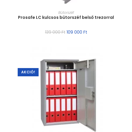
MÉRET VÁLASZTÁSA
Bútorszéf
Prosafe LC kulcsos bútorszéf belső trezorral
139 000
Ft
109 000
Ft
AKCIÓ!