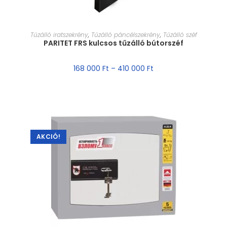
MÉRET VÁLASZTÁSA
Tűzálló iratszekrény
,
Tűzálló páncélszekrény
,
Tűzálló széf
PARITET FRS kulcsos tűzálló bútorszéf
168 000
Ft
–
410 000
Ft
AKCIÓ!