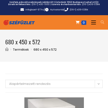
Széfek, páncélszekrények raktárról! | Üzletünk:
1062 Budapest Lehel út 1/C
Direkt értékesítés:
(06-1) 430-1930
|
Szerviz és karbantartás:
(06-1)436-0384
info@szef-97.hu
Nyitvatartás
(06-1) 436-0384
0
680 x 450 x 572
>
Termékek
>
680 x 450 x 572
Alapértelmezett rendezés