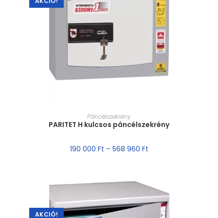
AKCIÓ!
MÉRET VÁLASZTÁSA
Páncélszekrény
PARITET H kulcsos páncélszekrény
190 000
Ft
–
568 960
Ft
AKCIÓ!