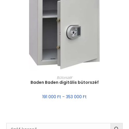
MÉRET VÁLASZTÁSA
Bútorszéf
Baden Baden digitális bútorszéf
191 000
Ft
–
353 000
Ft