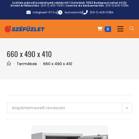
Széfek, páncélszekrények raktárról! | Üzletünk:
1062 Budapest Lehel út 1/C
Direkt értékesítés:
(06-1) 430-1930
|
Szerviz és karbantartás:
(06-1)436-0384
info@szef-97.hu
Nyitvatartás
(06-1) 436-0384
0
660 x 490 x 410
>
Termékek
>
660 x 490 x 410
Alapértelmezett rendezés