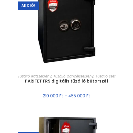
AKCIÓ!
MÉRET VÁLASZTÁSA
Tűzálló iratszekrény
,
Tűzálló páncélszekrény
,
Tűzálló széf
PARITET FRS digitális tűzálló bútorszéf
210 000
Ft
–
455 000
Ft