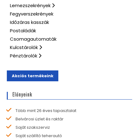
Lemezszekrények
Fegyverszekrények
Időzáras kasszák
Postaládák
Csomagautomaták
Kulcstárolók
Pénztárolók
Akciós termékeink
Előnyeink
Több mint 26 éves tapasztalat
Belvárosi üzlet és raktár
Saját szakszerviz
Saját szállító teherautó