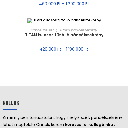
460 000
Ft
–
1 290 000
Ft
MÉRET VÁLASZTÁSA
Páncélszekrény
,
Tűzálló páncélszekrény
TITAN kulcsos tűzálló páncélszekrény
AKCIÓ!
420 000
Ft
–
1 190 000
Ft
RÓLUNK
Amennyiben tanácstalan, hogy melyik széf, páncélszekrény
lehet megfelelő Önnek, kérem
keresse fel kollégáinkat