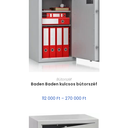
MÉRET VÁLASZTÁSA
Bútorszéf
Baden Baden kulcsos bútorszéf
112 000
Ft
–
270 000
Ft