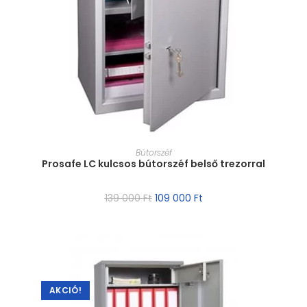
MÉRET VÁLASZTÁSA
Bútorszéf
Prosafe LC kulcsos bútorszéf belső trezorral
139 000
Ft
109 000
Ft
AKCIÓ!