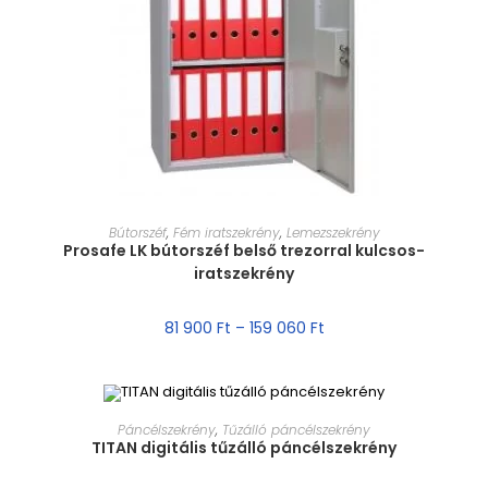
MÉRET VÁLASZTÁSA
Bútorszéf
,
Fém iratszekrény
,
Lemezszekrény
Prosafe LK bútorszéf belső trezorral kulcsos-
iratszekrény
81 900
Ft
–
159 060
Ft
MÉRET VÁLASZTÁSA
Páncélszekrény
,
Tűzálló páncélszekrény
TITAN digitális tűzálló páncélszekrény
AKCIÓ!