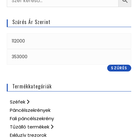
Szűrés Ár Szerint
SZŰRÉS
Termékkategóriák
Széfek
Páncélszekrények
Fali páncélszekrény
Tűzálló termékek
Exkluzív trezorok