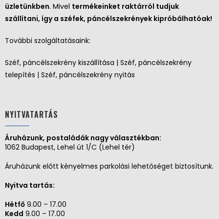
üzletünkben
. Mivel
termékeinket raktárról tudjuk
szállítani, így a széfek, páncélszekrények kipróbálhatóak!
További szolgáltatásaink:
Széf, páncélszekrény kiszállítása | Széf, páncélszekrény
telepítés | Széf, páncélszekrény nyitás
NYITVATARTÁS
Áruházunk, postaládák nagy választékban:
1062 Budapest, Lehel út 1/C (Lehel tér)
Áruházunk előtt kényelmes parkolási lehetőséget biztosítunk.
Nyitva tartás:
Hétfő
9.00 – 17.00
Kedd
9.00 – 17.00