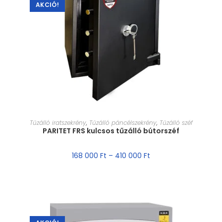
AKCIÓ!
MÉRET VÁLASZTÁSA
Tűzálló iratszekrény
,
Tűzálló páncélszekrény
,
Tűzálló széf
PARITET FRS kulcsos tűzálló bútorszéf
168 000
Ft
–
410 000
Ft