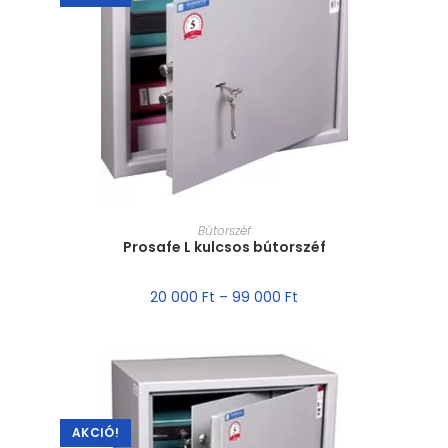
MÉRET VÁLASZTÁSA
Bútorszéf
Prosafe L kulcsos bútorszéf
20 000
Ft
–
99 000
Ft
AKCIÓ!