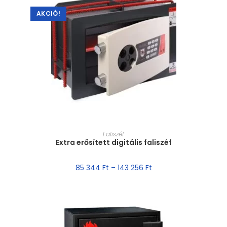
AKCIÓ!
MÉRET VÁLASZTÁSA
Faliszéf
Extra erősített digitális faliszéf
85 344
Ft
–
143 256
Ft