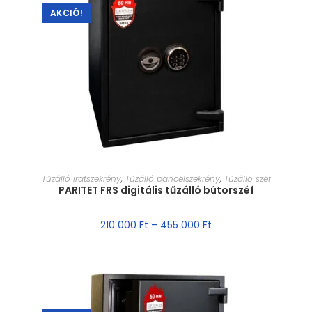
AKCIÓ!
MÉRET VÁLASZTÁSA
Tűzálló iratszekrény
,
Tűzálló páncélszekrény
,
Tűzálló széf
PARITET FRS digitális tűzálló bútorszéf
210 000
Ft
–
455 000
Ft