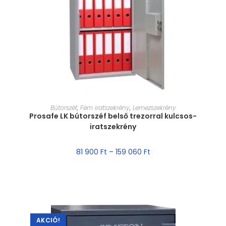
MÉRET VÁLASZTÁSA
Bútorszéf
,
Fém iratszekrény
,
Lemezszekrény
Prosafe LK bútorszéf belső trezorral kulcsos-
iratszekrény
81 900
Ft
–
159 060
Ft
AKCIÓ!