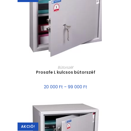
MÉRET VÁLASZTÁSA
Bútorszéf
Prosafe L kulcsos bútorszéf
20 000
Ft
–
99 000
Ft
AKCIÓ!