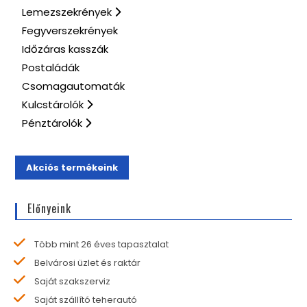
Lemezszekrények
Fegyverszekrények
Időzáras kasszák
Postaládák
Csomagautomaták
Kulcstárolók
Pénztárolók
Akciós termékeink
Előnyeink
Több mint 26 éves tapasztalat
Belvárosi üzlet és raktár
Saját szakszerviz
Saját szállító teherautó