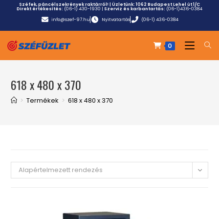
Széfek, páncélszekrények raktárról! | Üzletünk:
1062 Budapest Lehel út 1/C
Direkt értékesítés:
(06-1) 430-1930
|
Szerviz és karbantartás:
(06-1)436-0384
info@szef-97.hu
Nyitvatartás
(06-1) 436-0384
0
618 x 480 x 370
>
Termékek
>
618 x 480 x 370
Alapértelmezett rendezés