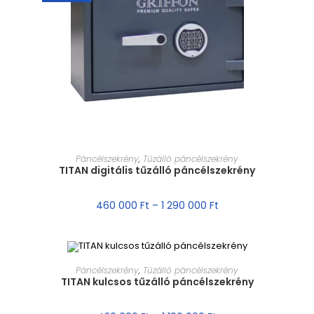
MÉRET VÁLASZTÁSA
Páncélszekrény
,
Tűzálló páncélszekrény
TITAN digitális tűzálló páncélszekrény
460 000
Ft
–
1 290 000
Ft
MÉRET VÁLASZTÁSA
Páncélszekrény
,
Tűzálló páncélszekrény
TITAN kulcsos tűzálló páncélszekrény
AKCIÓ!