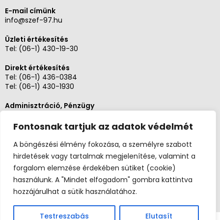
E-mail címünk
info@szef-97.hu
Üzleti értékesítés
Tel:
(06-1) 430-19-30
Direkt értékesítés
Tel:
(06-1) 436-0384
Tel:
(06-1) 430-1930
Adminisztráció, Pénzügy
Tel:
(06-1) 430-1930
Fontosnak tartjuk az adatok védelmét
Szerviz és karbantartás
Tel: (06-20)3268654
A böngészési élmény fokozása, a személyre szabott
Tel: (06-1) 436-0384
hirdetések vagy tartalmak megjelenítése, valamint a
forgalom elemzése érdekében sütiket (cookie)
használunk. A "Mindet elfogadom" gombra kattintva
hozzájárulhat a sütik használatához.
Testreszabás
Elutasít