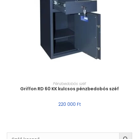
MÉRET VÁLASZTÁSA
Pénzbedobós széf
Griffon RD 60 KK kulcsos pénzbedobós széf
220 000
Ft