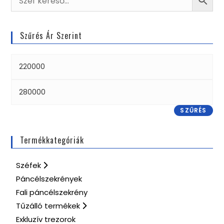
Szűrés Ár Szerint
SZŰRÉS
Termékkategóriák
Széfek
Páncélszekrények
Fali páncélszekrény
Tűzálló termékek
Exkluzív trezorok