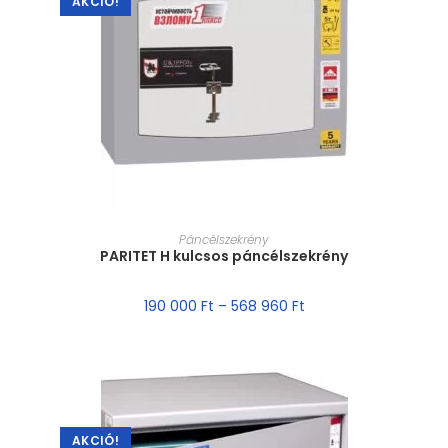
AKCIÓ!
MÉRET VÁLASZTÁSA
Páncélszekrény
PARITET H kulcsos páncélszekrény
190 000
Ft
–
568 960
Ft
AKCIÓ!