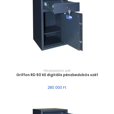
MÉRET VÁLASZTÁSA
Pénzbedobós széf
Griffon RD 60 KE digitális pénzbedobós széf
280 000
Ft