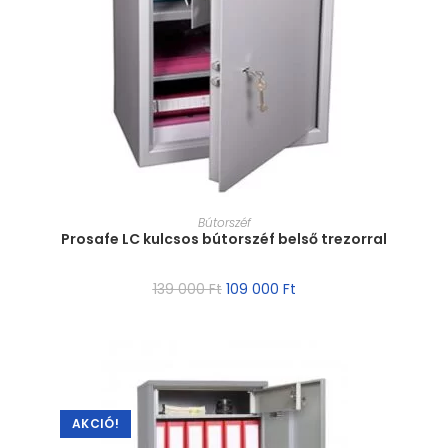
MÉRET VÁLASZTÁSA
Bútorszéf
Prosafe LC kulcsos bútorszéf belső trezorral
139 000
Ft
109 000
Ft
AKCIÓ!