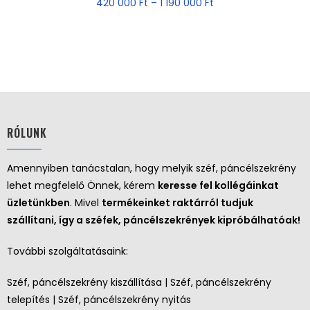
420 000
Ft
–
1 190 000
Ft
RÓLUNK
Amennyiben tanácstalan, hogy melyik széf, páncélszekrény
lehet megfelelő Önnek, kérem
keresse fel kollégáinkat
üzletünkben
. Mivel
termékeinket raktárról tudjuk
szállítani, így a széfek, páncélszekrények kipróbálhatóak!
További szolgáltatásaink:
Széf, páncélszekrény kiszállítása | Széf, páncélszekrény
telepítés | Széf, páncélszekrény nyitás