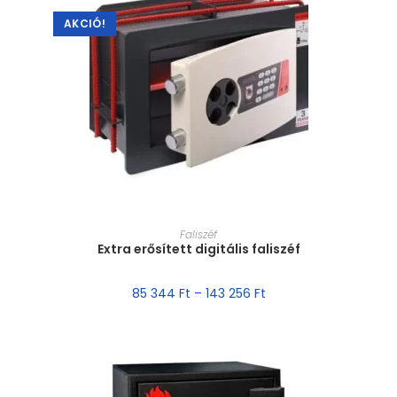
AKCIÓ!
MÉRET VÁLASZTÁSA
Faliszéf
Extra erősített digitális faliszéf
85 344
Ft
–
143 256
Ft