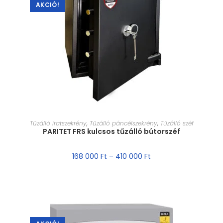
AKCIÓ!
MÉRET VÁLASZTÁSA
Tűzálló iratszekrény
,
Tűzálló páncélszekrény
,
Tűzálló széf
PARITET FRS kulcsos tűzálló bútorszéf
168 000
Ft
–
410 000
Ft