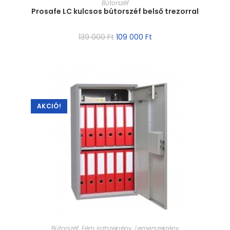
Bútorszéf
Prosafe LC kulcsos bútorszéf belső trezorral
139 000
Ft
109 000
Ft
AKCIÓ!
MÉRET VÁLASZTÁSA
Bútorszéf
,
Fém iratszekrény
,
Lemezszekrény