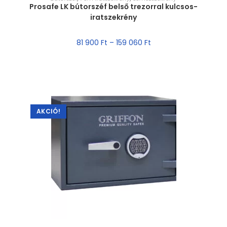
Prosafe LK bútorszéf belső trezorral kulcsos-
iratszekrény
81 900
Ft
–
159 060
Ft
AKCIÓ!