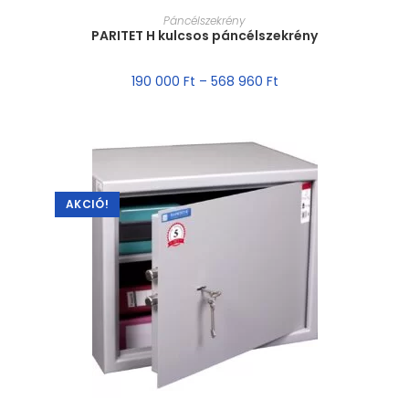
MÉRET VÁLASZTÁSA
Páncélszekrény
PARITET H kulcsos páncélszekrény
190 000
Ft
–
568 960
Ft
AKCIÓ!