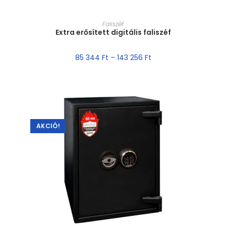
MÉRET VÁLASZTÁSA
Faliszéf
Extra erősített digitális faliszéf
85 344
Ft
–
143 256
Ft
AKCIÓ!