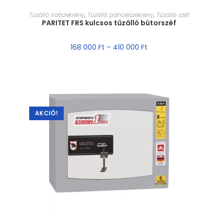
MÉRET VÁLASZTÁSA
Tűzálló iratszekrény
,
Tűzálló páncélszekrény
,
Tűzálló széf
PARITET FRS kulcsos tűzálló bútorszéf
168 000
Ft
–
410 000
Ft
AKCIÓ!