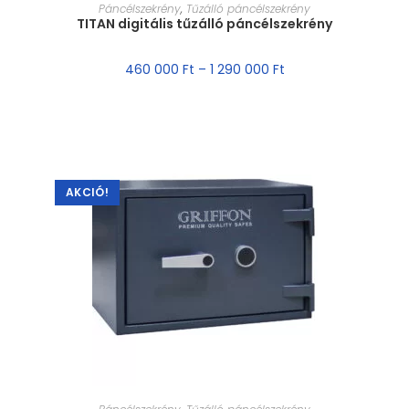
MÉRET VÁLASZTÁSA
Páncélszekrény
,
Tűzálló páncélszekrény
TITAN digitális tűzálló páncélszekrény
460 000
Ft
–
1 290 000
Ft
AKCIÓ!
MÉRET VÁLASZTÁSA