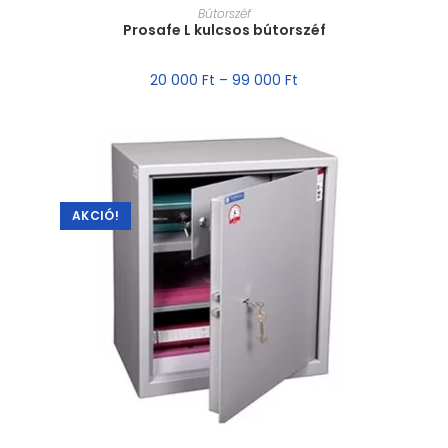
MÉRET VÁLASZTÁSA
Bútorszéf
Prosafe L kulcsos bútorszéf
20 000
Ft
–
99 000
Ft
AKCIÓ!
MÉRET VÁLASZTÁSA