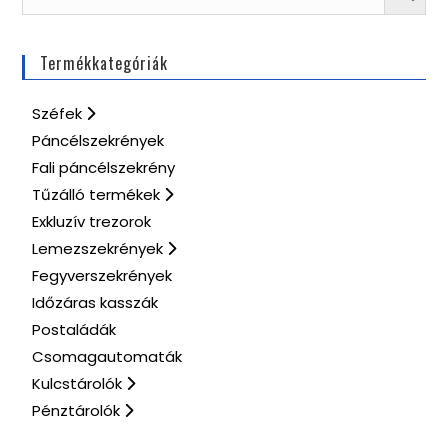
Termékkategóriák
Széfek
Páncélszekrények
Fali páncélszekrény
Tűzálló termékek
Exkluzív trezorok
Lemezszekrények
Fegyverszekrények
Időzáras kasszák
Postaládák
Csomagautomaták
Kulcstárolók
Pénztárolók