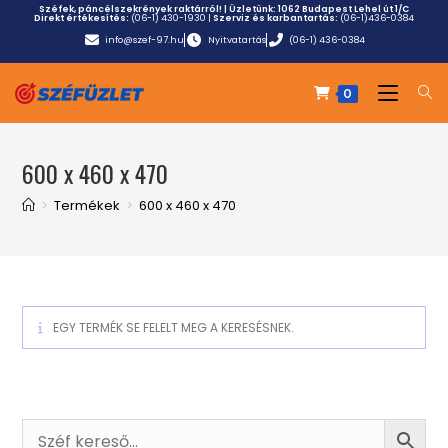
Széfek, páncélszekrények raktárról! | Üzletünk:
1062 Budapest Lehel út 1/C
Direkt értékesítés:
(06-1) 430-1930
|
Szerviz és karbantartás:
(06-1)436-0384
info@szef-97.hu
Nyitvatartás
(06-1) 436-0384
0
600 x 460 x 470
>
Termékek
>
600 x 460 x 470
EGY TERMÉK SE FELELT MEG A KERESÉSNEK.