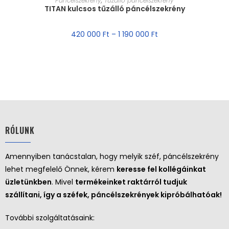
Páncélszekrény
,
Tűzálló páncélszekrény
TITAN kulcsos tűzálló páncélszekrény
420 000
Ft
–
1 190 000
Ft
RÓLUNK
Amennyiben tanácstalan, hogy melyik széf, páncélszekrény
lehet megfelelő Önnek, kérem
keresse fel kollégáinkat
üzletünkben
. Mivel
termékeinket raktárról tudjuk
szállítani, így a széfek, páncélszekrények kipróbálhatóak!
További szolgáltatásaink: