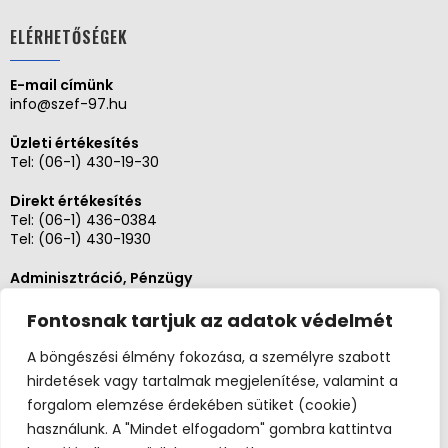
ELÉRHETŐSÉGEK
E-mail címünk
info@szef-97.hu
Üzleti értékesítés
Tel:
(06-1) 430-19-30
Direkt értékesítés
Tel:
(06-1) 436-0384
Tel:
(06-1) 430-1930
Adminisztráció, Pénzügy
Tel:
(06-1) 430-1930
Fontosnak tartjuk az adatok védelmét
Szerviz és karbantartás
Tel: (06-20)3268654
A böngészési élmény fokozása, a személyre szabott
Tel: (06-1) 436-0384
hirdetések vagy tartalmak megjelenítése, valamint a
forgalom elemzése érdekében sütiket (cookie)
használunk. A "Mindet elfogadom" gombra kattintva