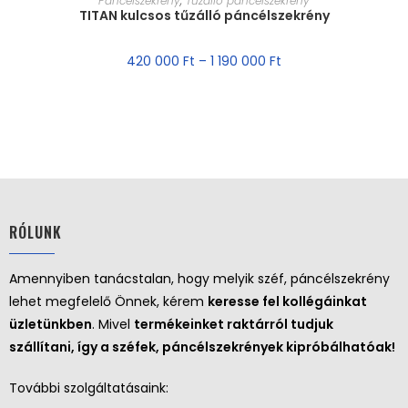
Páncélszekrény
,
Tűzálló páncélszekrény
TITAN kulcsos tűzálló páncélszekrény
420 000
Ft
–
1 190 000
Ft
RÓLUNK
Amennyiben tanácstalan, hogy melyik széf, páncélszekrény
lehet megfelelő Önnek, kérem
keresse fel kollégáinkat
üzletünkben
. Mivel
termékeinket raktárról tudjuk
szállítani, így a széfek, páncélszekrények kipróbálhatóak!
További szolgáltatásaink: