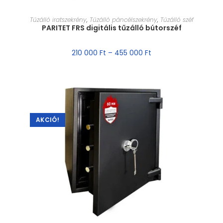
MÉRET VÁLASZTÁSA
Tűzálló iratszekrény
,
Tűzálló páncélszekrény
,
Tűzálló széf
PARITET FRS digitális tűzálló bútorszéf
210 000
Ft
–
455 000
Ft
AKCIÓ!