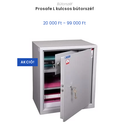
MÉRET VÁLASZTÁSA
Bútorszéf
Prosafe L kulcsos bútorszéf
20 000
Ft
–
99 000
Ft
AKCIÓ!
MÉRET VÁLASZTÁSA