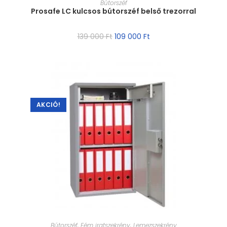
Bútorszéf
Prosafe LC kulcsos bútorszéf belső trezorral
139 000
Ft
109 000
Ft
AKCIÓ!
MÉRET VÁLASZTÁSA
Bútorszéf
,
Fém iratszekrény
,
Lemezszekrény