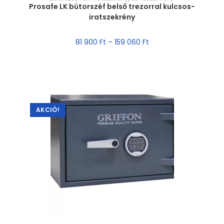
Prosafe LK bútorszéf belső trezorral kulcsos-
iratszekrény
81 900
Ft
–
159 060
Ft
AKCIÓ!