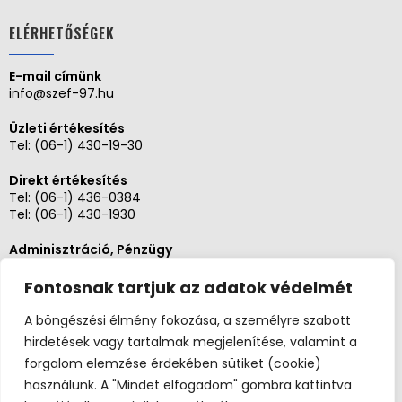
ELÉRHETŐSÉGEK
E-mail címünk
info@szef-97.hu
Üzleti értékesítés
Tel:
(06-1) 430-19-30
Direkt értékesítés
Tel:
(06-1) 436-0384
Tel:
(06-1) 430-1930
Adminisztráció, Pénzügy
Tel:
(06-1) 430-1930
Fontosnak tartjuk az adatok védelmét
Szerviz és karbantartás
Tel: (06-20)3268654
A böngészési élmény fokozása, a személyre szabott
Tel: (06-1) 436-0384
hirdetések vagy tartalmak megjelenítése, valamint a
forgalom elemzése érdekében sütiket (cookie)
használunk. A "Mindet elfogadom" gombra kattintva