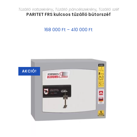
MÉRET VÁLASZTÁSA
Tűzálló iratszekrény
,
Tűzálló páncélszekrény
,
Tűzálló széf
PARITET FRS kulcsos tűzálló bútorszéf
168 000
Ft
–
410 000
Ft
AKCIÓ!