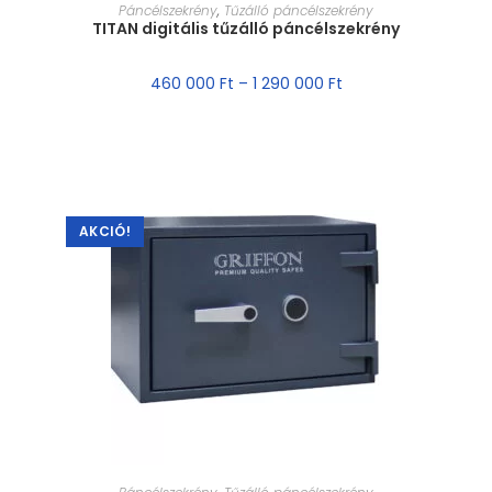
MÉRET VÁLASZTÁSA
Páncélszekrény
,
Tűzálló páncélszekrény
TITAN digitális tűzálló páncélszekrény
460 000
Ft
–
1 290 000
Ft
AKCIÓ!
MÉRET VÁLASZTÁSA