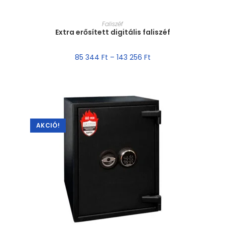
MÉRET VÁLASZTÁSA
Faliszéf
Extra erősített digitális faliszéf
85 344
Ft
–
143 256
Ft
AKCIÓ!