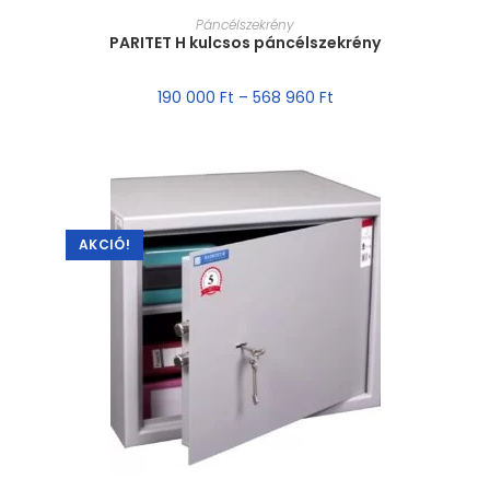
MÉRET VÁLASZTÁSA
Páncélszekrény
PARITET H kulcsos páncélszekrény
190 000
Ft
–
568 960
Ft
AKCIÓ!