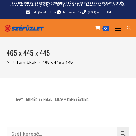
Széfek, páncélszekrények raktárról! | Üzletünk:
1062 Budapest Lehel út 1/C
Direkt értékesítés:
(06-1) 430-1930
|
Szerviz és karbantartás:
(06-1)436-0384
info@szef-97.hu
Nyitvatartás
(06-1) 436-0384
0
465 x 445 x 445
>
Termékek
>
465 x 445 x 445
EGY TERMÉK SE FELELT MEG A KERESÉSNEK.