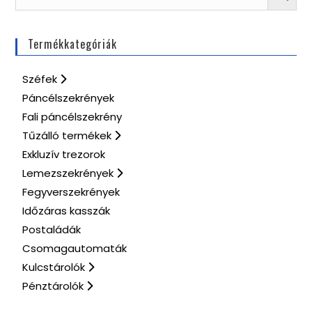
Termékkategóriák
Széfek
Páncélszekrények
Fali páncélszekrény
Tűzálló termékek
Exkluzív trezorok
Lemezszekrények
Fegyverszekrények
Időzáras kasszák
Postaládák
Csomagautomaták
Kulcstárolók
Pénztárolók