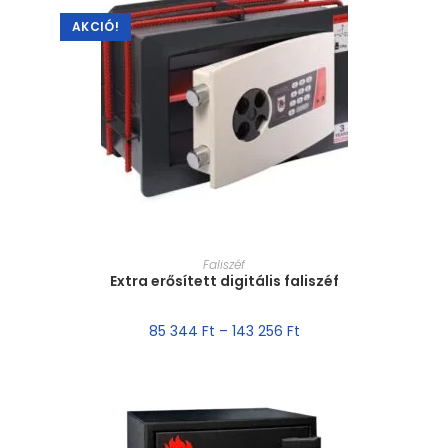
AKCIÓ!
MÉRET VÁLASZTÁSA
Faliszéf
Extra erősített digitális faliszéf
85 344
Ft
–
143 256
Ft