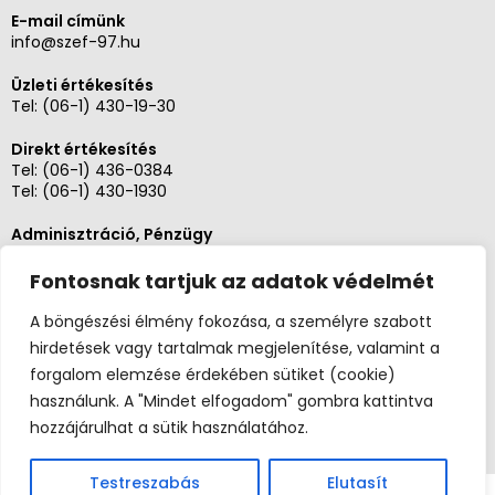
E-mail címünk
info@szef-97.hu
Üzleti értékesítés
Tel:
(06-1) 430-19-30
Direkt értékesítés
Tel:
(06-1) 436-0384
Tel:
(06-1) 430-1930
Adminisztráció, Pénzügy
Tel:
(06-1) 430-1930
Fontosnak tartjuk az adatok védelmét
Szerviz és karbantartás
Tel: (06-20)3268654
A böngészési élmény fokozása, a személyre szabott
Tel: (06-1) 436-0384
hirdetések vagy tartalmak megjelenítése, valamint a
forgalom elemzése érdekében sütiket (cookie)
használunk. A "Mindet elfogadom" gombra kattintva
hozzájárulhat a sütik használatához.
Testreszabás
Elutasít