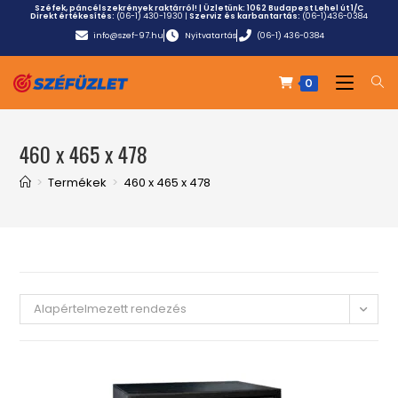
Széfek, páncélszekrények raktárról! | Üzletünk:
1062 Budapest Lehel út 1/C
Direkt értékesítés:
(06-1) 430-1930
|
Szerviz és karbantartás:
(06-1)436-0384
info@szef-97.hu
Nyitvatartás
(06-1) 436-0384
0
460 x 465 x 478
>
Termékek
>
460 x 465 x 478
Alapértelmezett rendezés