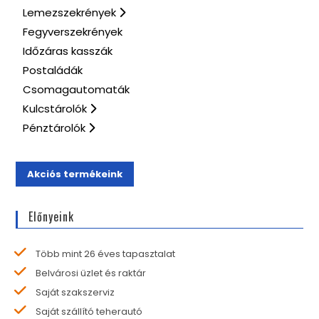
Lemezszekrények
Fegyverszekrények
Időzáras kasszák
Postaládák
Csomagautomaták
Kulcstárolók
Pénztárolók
Akciós termékeink
Előnyeink
Több mint 26 éves tapasztalat
Belvárosi üzlet és raktár
Saját szakszerviz
Saját szállító teherautó