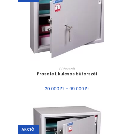
MÉRET VÁLASZTÁSA
Bútorszéf
Prosafe L kulcsos bútorszéf
20 000
Ft
–
99 000
Ft
AKCIÓ!