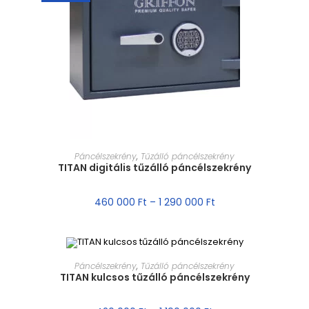
MÉRET VÁLASZTÁSA
Páncélszekrény
,
Tűzálló páncélszekrény
TITAN digitális tűzálló páncélszekrény
460 000
Ft
–
1 290 000
Ft
MÉRET VÁLASZTÁSA
Páncélszekrény
,
Tűzálló páncélszekrény
TITAN kulcsos tűzálló páncélszekrény
AKCIÓ!