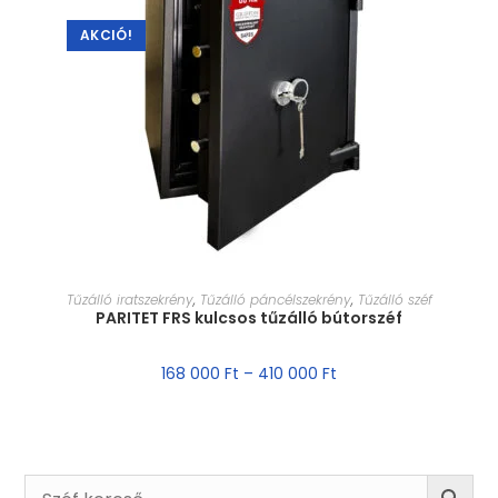
AKCIÓ!
MÉRET VÁLASZTÁSA
Tűzálló iratszekrény
,
Tűzálló páncélszekrény
,
Tűzálló széf
PARITET FRS kulcsos tűzálló bútorszéf
168 000
Ft
–
410 000
Ft