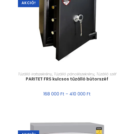
AKCIÓ!
MÉRET VÁLASZTÁSA
Tűzálló iratszekrény
,
Tűzálló páncélszekrény
,
Tűzálló széf
PARITET FRS kulcsos tűzálló bútorszéf
168 000
Ft
–
410 000
Ft