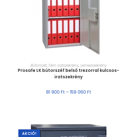
MÉRET VÁLASZTÁSA
Bútorszéf
,
Fém iratszekrény
,
Lemezszekrény
Prosafe LK bútorszéf belső trezorral kulcsos-
iratszekrény
81 900
Ft
–
159 060
Ft
AKCIÓ!