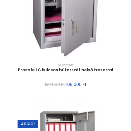
MÉRET VÁLASZTÁSA
Bútorszéf
Prosafe LC kulcsos bútorszéf belső trezorral
139 000
Ft
109 000
Ft
AKCIÓ!