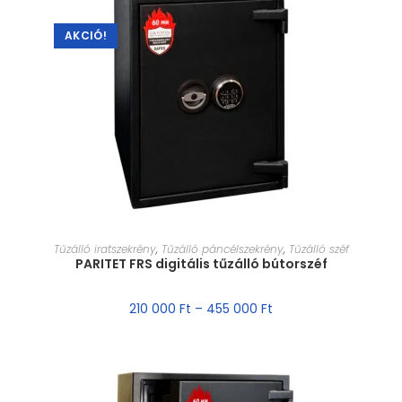
AKCIÓ!
MÉRET VÁLASZTÁSA
Tűzálló iratszekrény
,
Tűzálló páncélszekrény
,
Tűzálló széf
PARITET FRS digitális tűzálló bútorszéf
210 000
Ft
–
455 000
Ft