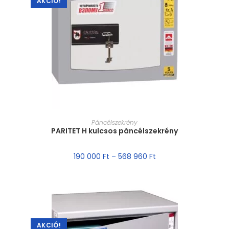
AKCIÓ!
MÉRET VÁLASZTÁSA
Páncélszekrény
PARITET H kulcsos páncélszekrény
190 000
Ft
–
568 960
Ft
AKCIÓ!