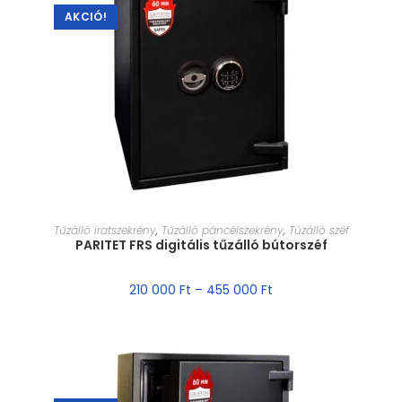
AKCIÓ!
MÉRET VÁLASZTÁSA
Tűzálló iratszekrény
,
Tűzálló páncélszekrény
,
Tűzálló széf
PARITET FRS digitális tűzálló bútorszéf
210 000
Ft
–
455 000
Ft