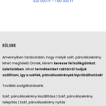
420 000
Ft
–
1 190 000
Ft
RÓLUNK
Amennyiben tanácstalan, hogy melyik széf, páncélszekrény
lehet megfelelő Önnek, kérem
keresse fel kollégáinkat
üzletünkben
. Mivel
termékeinket raktárról tudjuk
szállítani, így a széfek, páncélszekrények kipróbálhatóak!
További szolgáltatásaink:
Széf, páncélszekrény kiszállítása | Széf, páncélszekrény
telepítés | Széf, páncélszekrény nyitás