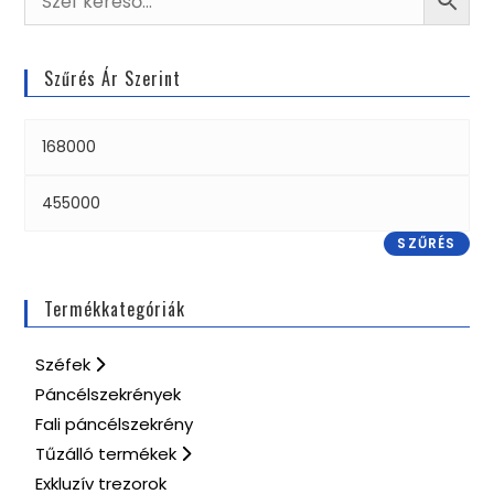
Szűrés Ár Szerint
SZŰRÉS
Termékkategóriák
Széfek
Páncélszekrények
Fali páncélszekrény
Tűzálló termékek
Exkluzív trezorok