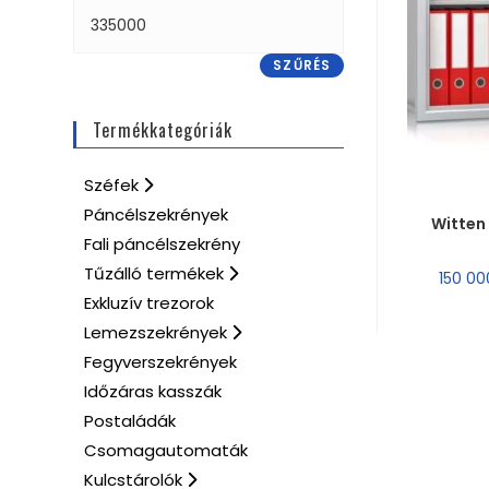
SZŰRÉS
Termékkategóriák
Széfek
MÉRE
Páncélszekrények
Witten 
Fali páncélszekrény
Tűzálló termékek
150 0
Exkluzív trezorok
Lemezszekrények
Fegyverszekrények
Időzáras kasszák
Postaládák
Csomagautomaták
Kulcstárolók