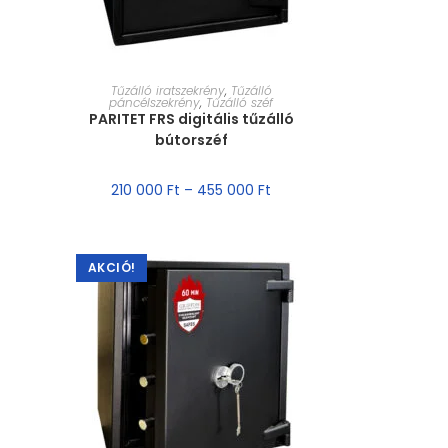
MÉRET VÁLASZTÁSA
Tűzálló iratszekrény
,
Tűzálló
páncélszekrény
,
Tűzálló széf
PARITET FRS digitális tűzálló
bútorszéf
210 000
Ft
–
455 000
Ft
AKCIÓ!