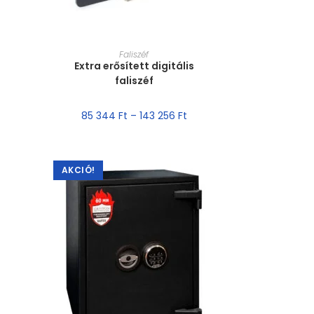
MÉRET VÁLASZTÁSA
Faliszéf
Extra erősített digitális
faliszéf
85 344
Ft
–
143 256
Ft
AKCIÓ!