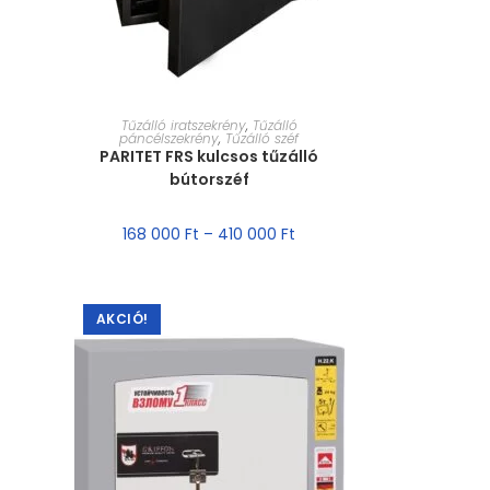
MÉRET VÁLASZTÁSA
Tűzálló iratszekrény
,
Tűzálló
páncélszekrény
,
Tűzálló széf
PARITET FRS kulcsos tűzálló
bútorszéf
168 000
Ft
–
410 000
Ft
AKCIÓ!