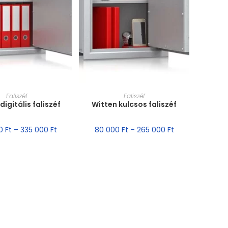
T VÁLASZTÁSA
MÉRET VÁLASZTÁSA
Faliszéf
Faliszéf
digitális faliszéf
Witten kulcsos faliszéf
00
Ft
–
335 000
Ft
80 000
Ft
–
265 000
Ft