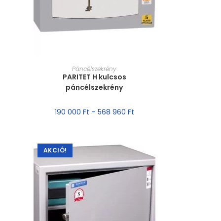
MÉRET VÁLASZTÁSA
Páncélszekrény
PARITET H kulcsos
páncélszekrény
190 000
Ft
–
568 960
Ft
AKCIÓ!