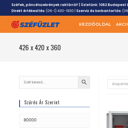
Széfek, páncélszekrények raktárról! | Üzletünk:
1062 Budapest L
Direkt értékesítés:
(06-1) 430-1930
|
Szerviz és karbantartás:
(0
KEZDŐOLDAL
AKCI
426 x 420 x 360
Alapért
Szűrés Ár Szerint