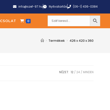
info@szef-97.hu
Nyitvatartás
(06-1) 436-0384
CSOLAT
0
>
Termékek
>
426 x 420 x 360
NÉZET:
12
24
MINDEN