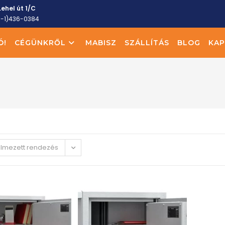
ehel út 1/C
6-1)436-0384
Ó!
CÉGÜNKRŐL
MABISZ
SZÁLLÍTÁS
BLOG
KAP
elmezett rendezés