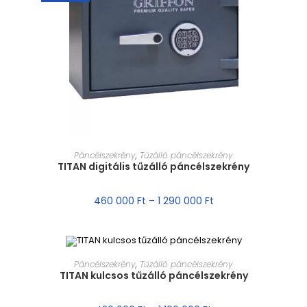
MÉRET VÁLASZTÁSA
Páncélszekrény
,
Tűzálló páncélszekrény
TITAN digitális tűzálló páncélszekrény
460 000
Ft
–
1 290 000
Ft
MÉRET VÁLASZTÁSA
Páncélszekrény
,
Tűzálló páncélszekrény
TITAN kulcsos tűzálló páncélszekrény
AKCIÓ!