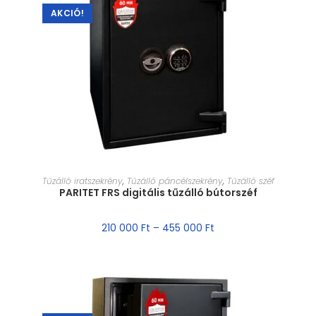
AKCIÓ!
MÉRET VÁLASZTÁSA
Tűzálló iratszekrény
,
Tűzálló páncélszekrény
,
Tűzálló széf
PARITET FRS digitális tűzálló bútorszéf
210 000
Ft
–
455 000
Ft