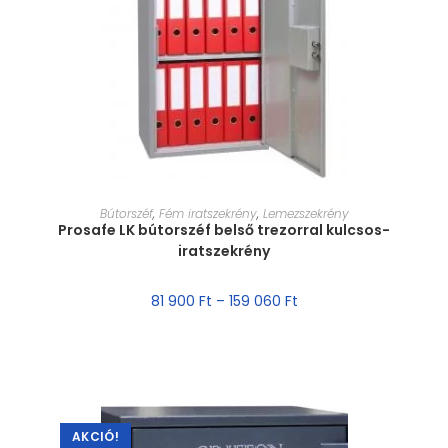
MÉRET VÁLASZTÁSA
Bútorszéf
,
Fém iratszekrény
,
Lemezszekrény
Prosafe LK bútorszéf belső trezorral kulcsos-
iratszekrény
81 900
Ft
–
159 060
Ft
AKCIÓ!