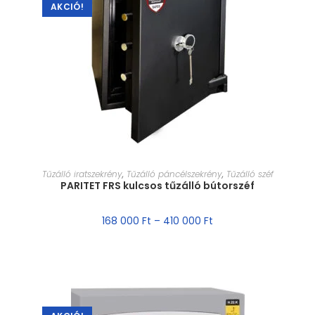
AKCIÓ!
MÉRET VÁLASZTÁSA
Tűzálló iratszekrény
,
Tűzálló páncélszekrény
,
Tűzálló széf
PARITET FRS kulcsos tűzálló bútorszéf
168 000
Ft
–
410 000
Ft