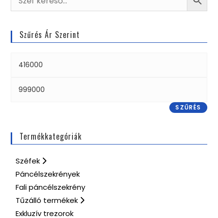
Szűrés Ár Szerint
SZŰRÉS
Termékkategóriák
Széfek
Páncélszekrények
Fali páncélszekrény
Tűzálló termékek
Exkluzív trezorok