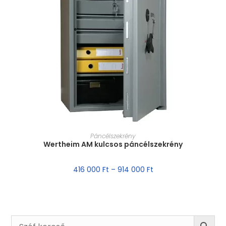
MÉRET VÁLASZTÁSA
Páncélszekrény
Wertheim AM kulcsos páncélszekrény
416 000
Ft
–
914 000
Ft