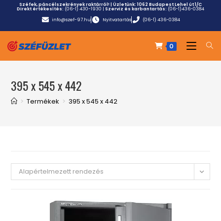
Széfek, páncélszekrények raktárról! | Üzletünk:
1062 Budapest Lehel út 1/C
Direkt értékesítés:
(06-1) 430-1930
|
Szerviz és karbantartás:
(06-1)436-0384
info@szef-97.hu
Nyitvatartás
(06-1) 436-0384
0
395 x 545 x 442
>
Termékek
>
395 x 545 x 442
Alapértelmezett rendezés