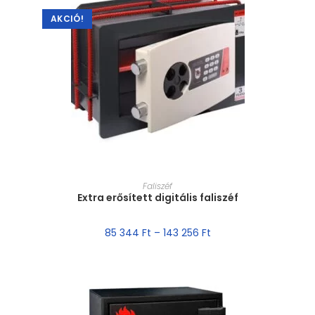
AKCIÓ!
MÉRET VÁLASZTÁSA
Faliszéf
Extra erősített digitális faliszéf
85 344
Ft
–
143 256
Ft