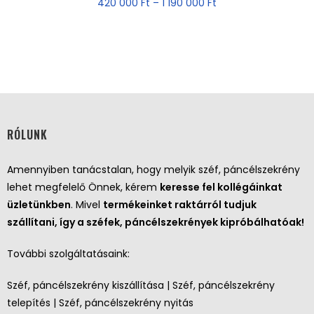
420 000
Ft
–
1 190 000
Ft
RÓLUNK
Amennyiben tanácstalan, hogy melyik széf, páncélszekrény
lehet megfelelő Önnek, kérem
keresse fel kollégáinkat
üzletünkben
. Mivel
termékeinket raktárról tudjuk
szállítani, így a széfek, páncélszekrények kipróbálhatóak!
További szolgáltatásaink:
Széf, páncélszekrény kiszállítása | Széf, páncélszekrény
telepítés | Széf, páncélszekrény nyitás