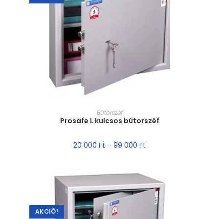
MÉRET VÁLASZTÁSA
Bútorszéf
Prosafe L kulcsos bútorszéf
20 000
Ft
–
99 000
Ft
AKCIÓ!