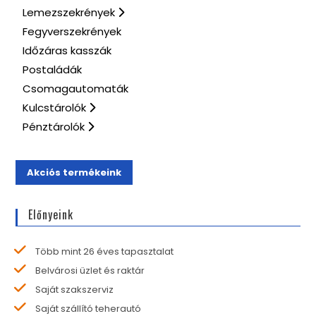
Lemezszekrények
Fegyverszekrények
Időzáras kasszák
Postaládák
Csomagautomaták
Kulcstárolók
Pénztárolók
Akciós termékeink
Előnyeink
Több mint 26 éves tapasztalat
Belvárosi üzlet és raktár
Saját szakszerviz
Saját szállító teherautó