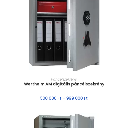
MÉRET VÁLASZTÁSA
Páncélszekrény
Wertheim AM digitális páncélszekrény
500 000
Ft
–
999 000
Ft