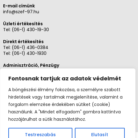
E-mail címünk
info@szef-97.hu
Üzleti értékesítés
Tel:
(06-1) 430-19-30
Direkt értékesítés
Tel:
(06-1) 436-0384
Tel:
(06-1) 430-1930
Adminisztráció, Pénzügy
Tel:
(06-1) 430-1930
Fontosnak tartjuk az adatok védelmét
Szerviz és karbantartás
Tel: (06-20)3268654
A böngészési élmény fokozása, a személyre szabott
Tel: (06-1) 436-0384
hirdetések vagy tartalmak megjelenítése, valamint a
forgalom elemzése érdekében sütiket (cookie)
használunk. A "Mindet elfogadom" gombra kattintva
hozzájárulhat a sütik használatához.
Testreszabás
Elutasít