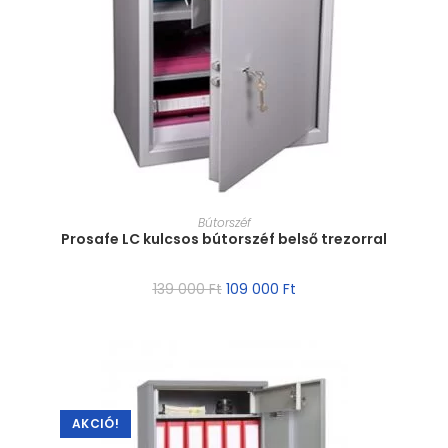
MÉRET VÁLASZTÁSA
Bútorszéf
Prosafe LC kulcsos bútorszéf belső trezorral
139 000
Ft
109 000
Ft
AKCIÓ!