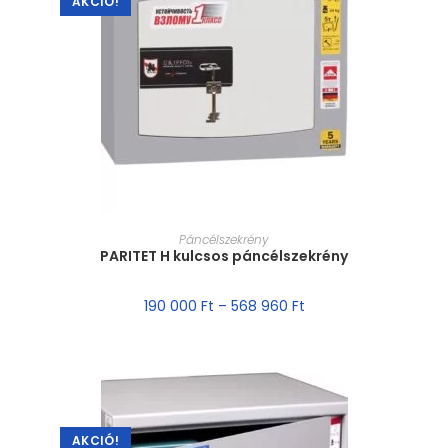
AKCIÓ!
MÉRET VÁLASZTÁSA
Páncélszekrény
PARITET H kulcsos páncélszekrény
190 000
Ft
–
568 960
Ft
AKCIÓ!