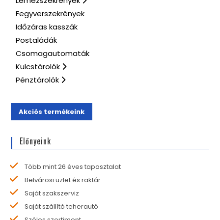
Lemezszekrények
Fegyverszekrények
Időzáras kasszák
Postaládák
Csomagautomaták
Kulcstárolók
Pénztárolók
Akciós termékeink
Előnyeink
Több mint 26 éves tapasztalat
Belvárosi üzlet és raktár
Saját szakszerviz
Saját szállító teherautó
Széles szortiment