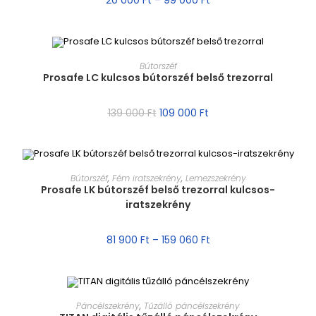
20 000
Ft
–
99 000
Ft
MÉRET VÁLASZTÁSA
Bútorszéf
Prosafe LC kulcsos bútorszéf belső trezorral
AKCIÓ!
139 000
Ft
109 000
Ft
MÉRET VÁLASZTÁSA
Bútorszéf
,
Fém iratszekrény
,
Lemezszekrény
Prosafe LK bútorszéf belső trezorral kulcsos-
iratszekrény
AKCIÓ!
81 900
Ft
–
159 060
Ft
MÉRET VÁLASZTÁSA
Páncélszekrény
,
Tűzálló páncélszekrény