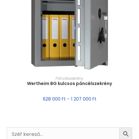
MÉRET VÁLASZTÁSA
Páncélszekrény
Wertheim BG kulcsos páncélszekrény
628 000
Ft
–
1 207 000
Ft