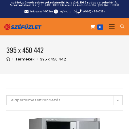
Széfek, páncélszekrények raktárról! | Üzletünk:
1062 Budapest Lehel út 1/C
Direkt értékesítés:
(06-1) 430-1930
|
Szerviz és karbantartás:
(06-1)436-0384
info@szef-97.hu
Nyitvatartás
(06-1) 436-0384
0
395 x 450 442
>
Termékek
>
395 x 450 442
Alapértelmezett rendezés