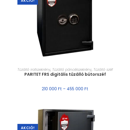
AKCIÓ!
MÉRET VÁLASZTÁSA
Tűzálló iratszekrény
,
Tűzálló páncélszekrény
,
Tűzálló széf
PARITET FRS digitális tűzálló bútorszéf
210 000
Ft
–
455 000
Ft
AKCIÓ!