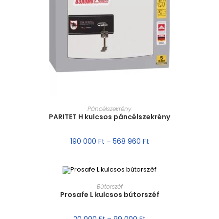
MÉRET VÁLASZTÁSA
Páncélszekrény
PARITET H kulcsos páncélszekrény
190 000
Ft
–
568 960
Ft
MÉRET VÁLASZTÁSA
Bútorszéf
Prosafe L kulcsos bútorszéf
AKCIÓ!