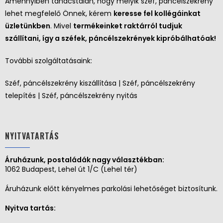
Amennyiben tanácstalan, hogy melyik széf, páncélszekrény
lehet megfelelő Önnek, kérem
keresse fel kollégáinkat
üzletünkben
. Mivel
termékeinket raktárról tudjuk
szállítani, így a széfek, páncélszekrények kipróbálhatóak!
További szolgáltatásaink:
Széf, páncélszekrény kiszállítása | Széf, páncélszekrény
telepítés | Széf, páncélszekrény nyitás
NYITVATARTÁS
Áruházunk, postaládák nagy választékban:
1062 Budapest, Lehel út 1/C (Lehel tér)
Áruházunk előtt kényelmes parkolási lehetőséget biztosítunk.
Nyitva tartás: