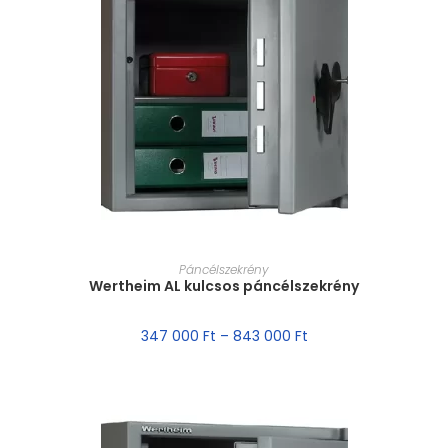
MÉRET VÁLASZTÁSA
Páncélszekrény
Wertheim AL kulcsos páncélszekrény
347 000
Ft
–
843 000
Ft