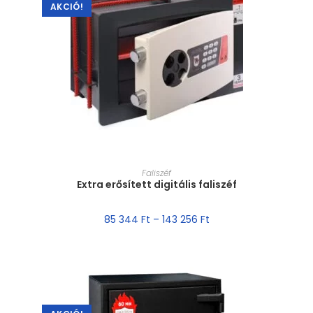
AKCIÓ!
MÉRET VÁLASZTÁSA
Faliszéf
Extra erősített digitális faliszéf
85 344
Ft
–
143 256
Ft