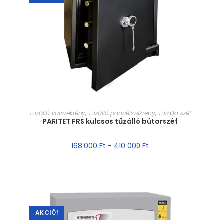
MÉRET VÁLASZTÁSA
Tűzálló iratszekrény
,
Tűzálló páncélszekrény
,
Tűzálló széf
PARITET FRS kulcsos tűzálló bútorszéf
168 000
Ft
–
410 000
Ft
AKCIÓ!