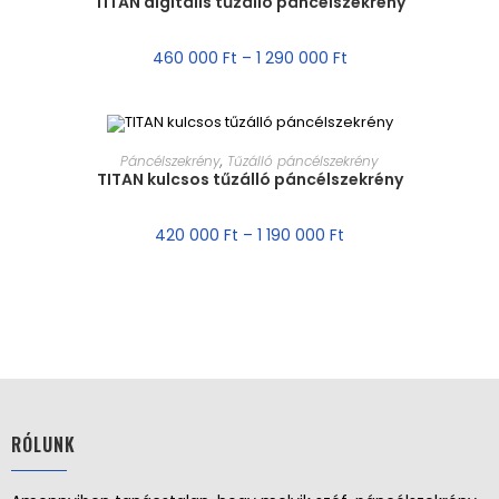
TITAN digitális tűzálló páncélszekrény
AKCIÓ!
460 000
Ft
–
1 290 000
Ft
MÉRET VÁLASZTÁSA
Páncélszekrény
,
Tűzálló páncélszekrény
TITAN kulcsos tűzálló páncélszekrény
AKCIÓ!
420 000
Ft
–
1 190 000
Ft
RÓLUNK