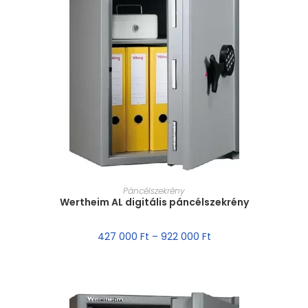
MÉRET VÁLASZTÁSA
Páncélszekrény
Wertheim AL digitális páncélszekrény
427 000
Ft
–
922 000
Ft