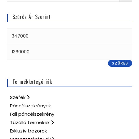
Szűrés Ár Szerint
SZŰRÉS
Termékkategóriák
Széfek
Páncélszekrények
Fali páncélszekrény
Tűzálló termékek
Exkluzív trezorok