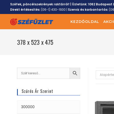
Széfek, páncélszekrények raktárról! | Üzletünk:
1062 Budapest L
Direkt értékesítés:
(06-1) 430-1930
|
Szerviz és karbantartás:
(0
KEZDŐOLDAL
AKCI
378 x 523 x 475
Alapért
Szűrés Ár Szerint