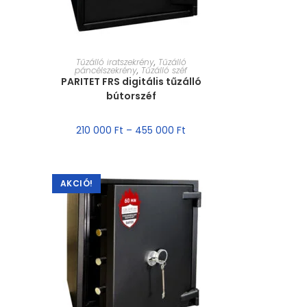
MÉRET VÁLASZTÁSA
Tűzálló iratszekrény
,
Tűzálló
páncélszekrény
,
Tűzálló széf
PARITET FRS digitális tűzálló
bútorszéf
210 000
Ft
–
455 000
Ft
AKCIÓ!