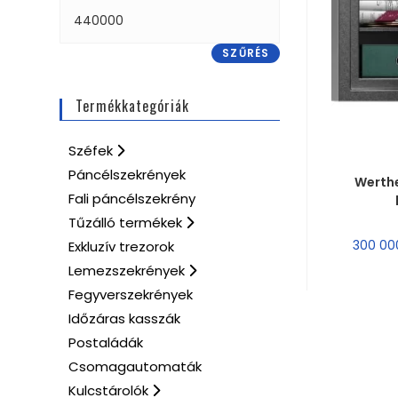
SZŰRÉS
Termékkategóriák
Széfek
MÉRE
Páncélszekrények
Werthe
Fali páncélszekrény
Tűzálló termékek
300 0
Exkluzív trezorok
Lemezszekrények
Fegyverszekrények
Időzáras kasszák
Postaládák
Csomagautomaták
Kulcstárolók