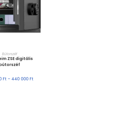
T VÁLASZTÁSA
Bútorszéf
im ZSE digitális
bútorszéf
00
Ft
–
440 000
Ft