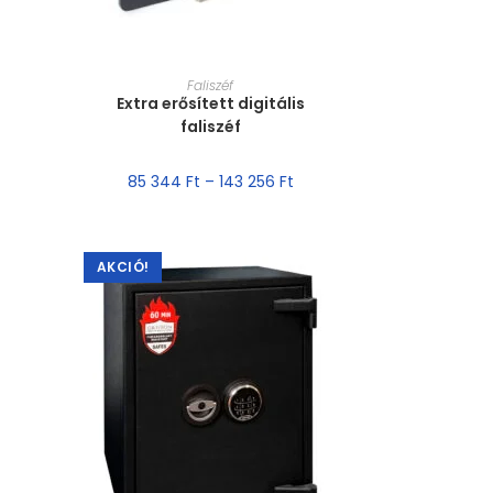
MÉRET VÁLASZTÁSA
Faliszéf
Extra erősített digitális
faliszéf
85 344
Ft
–
143 256
Ft
AKCIÓ!