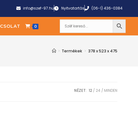
info@szef-97.hu
Nyitvatartás
(06-1) 436-0384
CSOLAT
0
>
Termékek
>
378 x 523 x 475
NÉZET:
12
24
MINDEN