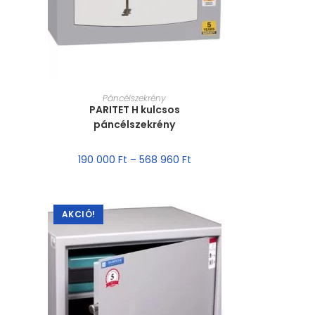
MÉRET VÁLASZTÁSA
Páncélszekrény
PARITET H kulcsos
páncélszekrény
190 000
Ft
–
568 960
Ft
AKCIÓ!