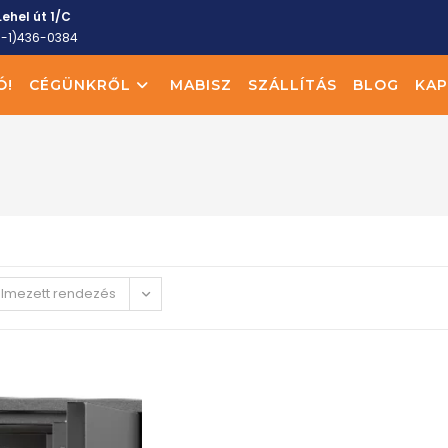
ehel út 1/C
6-1)436-0384
Ó!
CÉGÜNKRŐL
MABISZ
SZÁLLÍTÁS
BLOG
KAP
elmezett rendezés