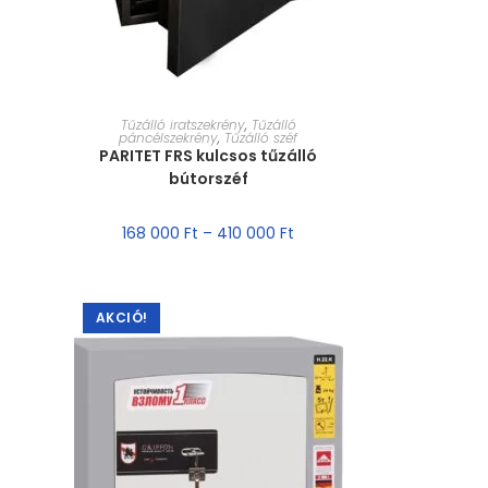
MÉRET VÁLASZTÁSA
Tűzálló iratszekrény
,
Tűzálló
páncélszekrény
,
Tűzálló széf
PARITET FRS kulcsos tűzálló
bútorszéf
168 000
Ft
–
410 000
Ft
AKCIÓ!