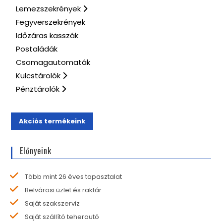
Lemezszekrények
Fegyverszekrények
Időzáras kasszák
Postaládák
Csomagautomaták
Kulcstárolók
Pénztárolók
Akciós termékeink
Előnyeink
Több mint 26 éves tapasztalat
Belvárosi üzlet és raktár
Saját szakszerviz
Saját szállító teherautó