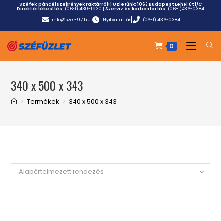
Széfek, páncélszekrények raktárról! | Üzletünk:
1062 Budapest Lehel út 1/C
Direkt értékesítés:
(06-1) 430-1930
|
Szerviz és karbantartás:
(06-1)436-0384
info@szef-97.hu
Nyitvatartás
(06-1) 436-0384
0
340 x 500 x 343
>
Termékek
>
340 x 500 x 343
Alapértelmezett rendezés