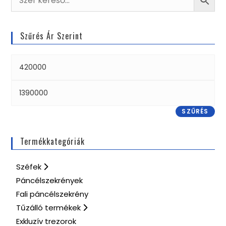
Szűrés Ár Szerint
SZŰRÉS
Termékkategóriák
Széfek
Páncélszekrények
Fali páncélszekrény
Tűzálló termékek
Exkluzív trezorok