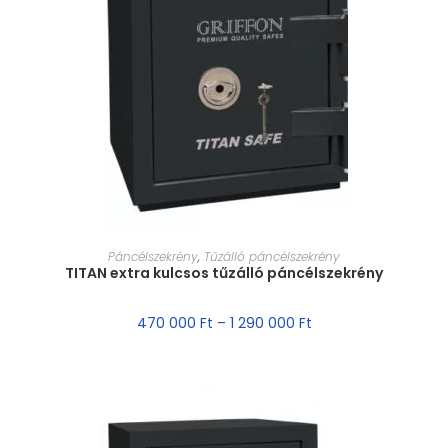
MÉRET VÁLASZTÁSA
Páncélszekrény
,
Tűzálló páncélszekrény
TITAN extra kulcsos tűzálló páncélszekrény
470 000
Ft
–
1 290 000
Ft