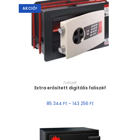
AKCIÓ!
MÉRET VÁLASZTÁSA
Faliszéf
Extra erősített digitális faliszéf
85 344
Ft
–
143 256
Ft