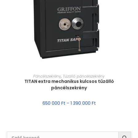
MÉRET VÁLASZTÁSA
Páncélszekrény
,
Tűzálló páncélszekrény
TITAN extra mechanikus kulcsos tűzálló
páncélszekrény
650 000
Ft
–
1 390 000
Ft