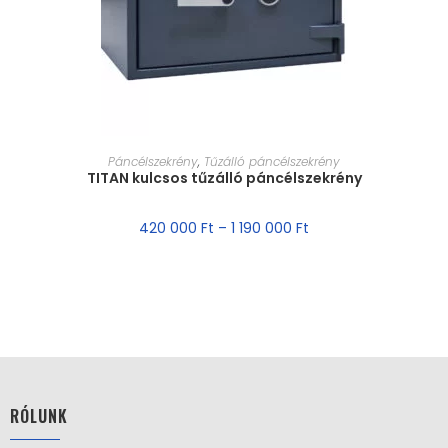
MÉRET VÁLASZTÁSA
Páncélszekrény
,
Tűzálló páncélszekrény
TITAN kulcsos tűzálló páncélszekrény
420 000
Ft
–
1 190 000
Ft
RÓLUNK