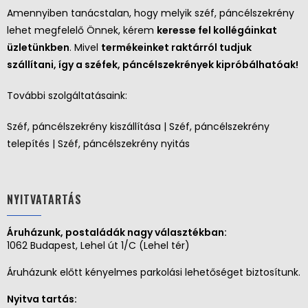
Amennyiben tanácstalan, hogy melyik széf, páncélszekrény
lehet megfelelő Önnek, kérem
keresse fel kollégáinkat
üzletünkben
. Mivel
termékeinket raktárról tudjuk
szállítani, így a széfek, páncélszekrények kipróbálhatóak!
További szolgáltatásaink:
Széf, páncélszekrény kiszállítása | Széf, páncélszekrény
telepítés | Széf, páncélszekrény nyitás
NYITVATARTÁS
Áruházunk, postaládák nagy választékban:
1062 Budapest, Lehel út 1/C (Lehel tér)
Áruházunk előtt kényelmes parkolási lehetőséget biztosítunk.
Nyitva tartás: