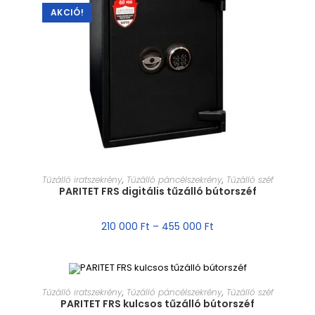
AKCIÓ!
MÉRET VÁLASZTÁSA
Tűzálló iratszekrény
,
Tűzálló páncélszekrény
,
Tűzálló széf
PARITET FRS digitális tűzálló bútorszéf
210 000
Ft
–
455 000
Ft
MÉRET VÁLASZTÁSA
Tűzálló iratszekrény
,
Tűzálló páncélszekrény
,
Tűzálló széf
PARITET FRS kulcsos tűzálló bútorszéf