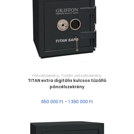
MÉRET VÁLASZTÁSA
Páncélszekrény
,
Tűzálló páncélszekrény
TITAN extra digitális kulcsos tűzálló
páncélszekrény
650 000
Ft
–
1 390 000
Ft