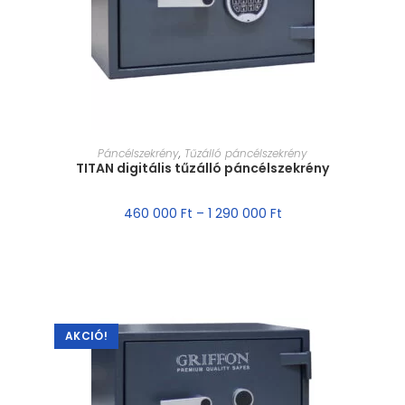
MÉRET VÁLASZTÁSA
Páncélszekrény
,
Tűzálló páncélszekrény
TITAN digitális tűzálló páncélszekrény
460 000
Ft
–
1 290 000
Ft
AKCIÓ!