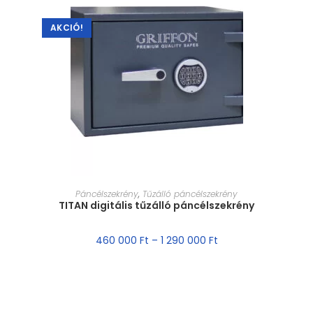
AKCIÓ!
MÉRET VÁLASZTÁSA
Páncélszekrény
,
Tűzálló páncélszekrény
TITAN digitális tűzálló páncélszekrény
460 000
Ft
–
1 290 000
Ft