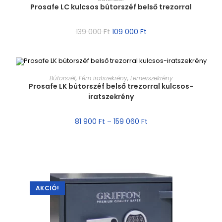
Prosafe LC kulcsos bútorszéf belső trezorral
AKCIÓ!
139 000
Ft
109 000
Ft
MÉRET VÁLASZTÁSA
Bútorszéf
,
Fém iratszekrény
,
Lemezszekrény
Prosafe LK bútorszéf belső trezorral kulcsos-
iratszekrény
AKCIÓ!
81 900
Ft
–
159 060
Ft
AKCIÓ!