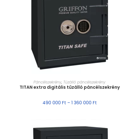
MÉRET VÁLASZTÁSA
Páncélszekrény
,
Tűzálló páncélszekrény
TITAN extra digitális tűzálló páncélszekrény
490 000
Ft
–
1 360 000
Ft