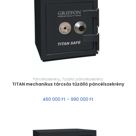
MÉRET VÁLASZTÁSA
Páncélszekrény
,
Tűzálló páncélszekrény
TITAN mechanikus tárcsás tűzálló páncélszekrény
460 000
Ft
–
990 000
Ft