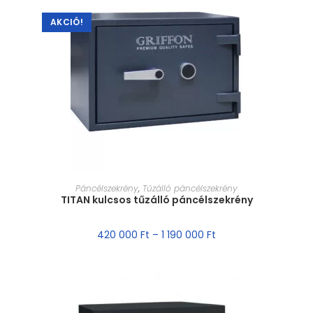
AKCIÓ!
MÉRET VÁLASZTÁSA
Páncélszekrény
,
Tűzálló páncélszekrény
TITAN kulcsos tűzálló páncélszekrény
420 000
Ft
–
1 190 000
Ft