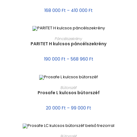
AKCIÓ!
168 000
Ft
–
410 000
Ft
MÉRET VÁLASZTÁSA
Páncélszekrény
PARITET H kulcsos páncélszekrény
AKCIÓ!
190 000
Ft
–
568 960
Ft
MÉRET VÁLASZTÁSA
Bútorszéf
Prosafe L kulcsos bútorszéf
AKCIÓ!
20 000
Ft
–
99 000
Ft
MÉRET VÁLASZTÁSA
Bútorszéf