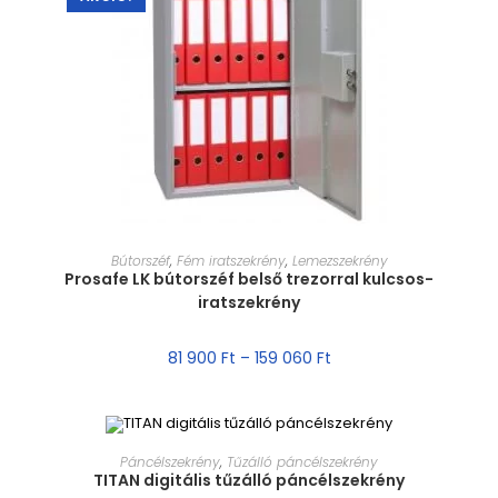
MÉRET VÁLASZTÁSA
Bútorszéf
,
Fém iratszekrény
,
Lemezszekrény
Prosafe LK bútorszéf belső trezorral kulcsos-
iratszekrény
81 900
Ft
–
159 060
Ft
MÉRET VÁLASZTÁSA
Páncélszekrény
,
Tűzálló páncélszekrény
TITAN digitális tűzálló páncélszekrény