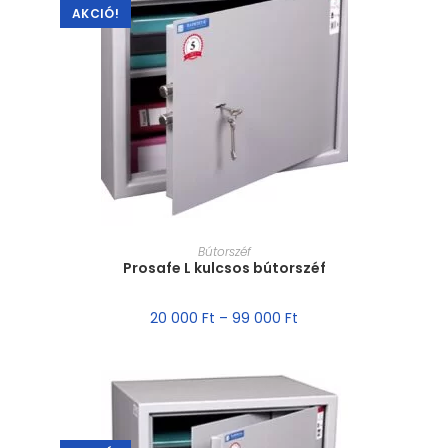
AKCIÓ!
MÉRET VÁLASZTÁSA
Bútorszéf
Prosafe L kulcsos bútorszéf
20 000
Ft
–
99 000
Ft