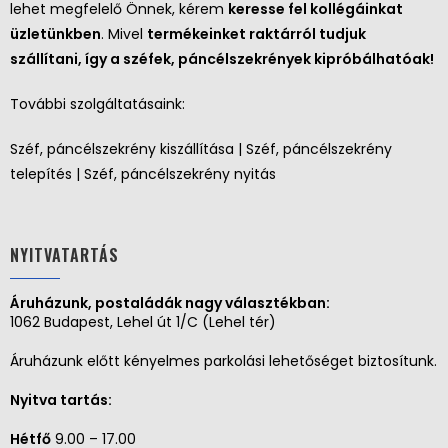
lehet megfelelő Önnek, kérem
keresse fel kollégáinkat
üzletünkben
. Mivel
termékeinket raktárról tudjuk
szállítani, így a széfek, páncélszekrények kipróbálhatóak!
További szolgáltatásaink:
Széf, páncélszekrény kiszállítása | Széf, páncélszekrény
telepítés | Széf, páncélszekrény nyitás
NYITVATARTÁS
Áruházunk, postaládák nagy választékban:
1062 Budapest, Lehel út 1/C (Lehel tér)
Áruházunk előtt kényelmes parkolási lehetőséget biztosítunk.
Nyitva tartás:
Hétfő
9.00 – 17.00