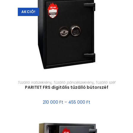
AKCIÓ!
MÉRET VÁLASZTÁSA
Tűzálló iratszekrény
,
Tűzálló páncélszekrény
,
Tűzálló széf
PARITET FRS digitális tűzálló bútorszéf
210 000
Ft
–
455 000
Ft