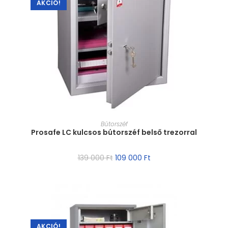
AKCIÓ!
MÉRET VÁLASZTÁSA
Bútorszéf
Prosafe LC kulcsos bútorszéf belső trezorral
139 000
Ft
109 000
Ft
AKCIÓ!