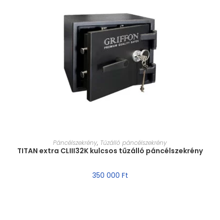
MÉRET VÁLASZTÁSA
Páncélszekrény
,
Tűzálló páncélszekrény
TITAN extra CLIII32K kulcsos tűzálló páncélszekrény
350 000
Ft