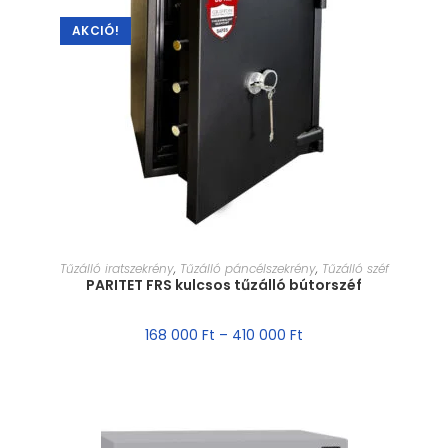
AKCIÓ!
MÉRET VÁLASZTÁSA
Tűzálló iratszekrény
,
Tűzálló páncélszekrény
,
Tűzálló széf
PARITET FRS kulcsos tűzálló bútorszéf
168 000
Ft
–
410 000
Ft