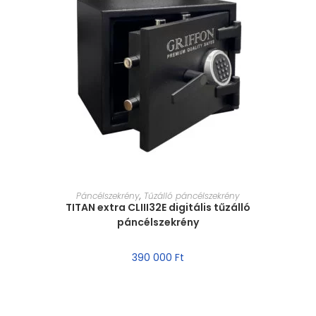
MÉRET VÁLASZTÁSA
Páncélszekrény
,
Tűzálló páncélszekrény
TITAN extra CLIII32E digitális tűzálló
páncélszekrény
390 000
Ft