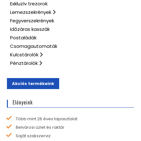
Exkluzív trezorok
Lemezszekrények
Fegyverszekrények
Időzáras kasszák
Postaládák
Csomagautomaták
Kulcstárolók
Pénztárolók
Akciós termékeink
Előnyeink
Több mint 26 éves tapasztalat
Belvárosi üzlet és raktár
Saját szakszerviz