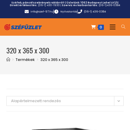
Széfek, páncélszekrények raktárról! | Üzletünk:
1062 Budapest Lehel út 1/C
Direkt értékesítés:
(06-1) 430-1930
|
Szerviz és karbantartás:
(06-1)436-0384
info@szef-97.hu
Nyitvatartás
(06-1) 436-0384
0
320 x 365 x 300
>
Termékek
>
320 x 365 x 300
Alapértelmezett rendezés