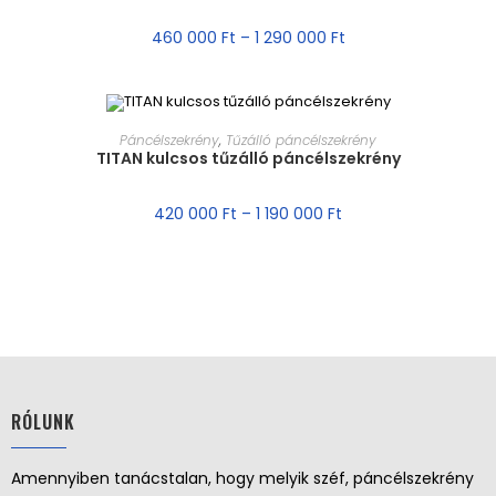
AKCIÓ!
460 000
Ft
–
1 290 000
Ft
MÉRET VÁLASZTÁSA
Páncélszekrény
,
Tűzálló páncélszekrény
TITAN kulcsos tűzálló páncélszekrény
AKCIÓ!
420 000
Ft
–
1 190 000
Ft
RÓLUNK
Amennyiben tanácstalan, hogy melyik széf, páncélszekrény