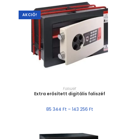
AKCIÓ!
MÉRET VÁLASZTÁSA
Faliszéf
Extra erősített digitális faliszéf
85 344
Ft
–
143 256
Ft