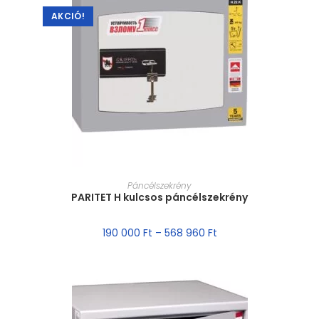
AKCIÓ!
MÉRET VÁLASZTÁSA
Páncélszekrény
PARITET H kulcsos páncélszekrény
190 000
Ft
–
568 960
Ft