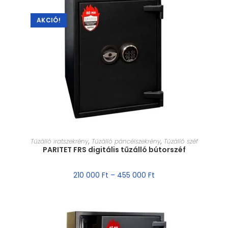
AKCIÓ!
MÉRET VÁLASZTÁSA
Tűzálló iratszekrény
,
Tűzálló páncélszekrény
,
Tűzálló széf
PARITET FRS digitális tűzálló bútorszéf
210 000
Ft
–
455 000
Ft