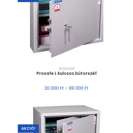
MÉRET VÁLASZTÁSA
Bútorszéf
Prosafe L kulcsos bútorszéf
20 000
Ft
–
99 000
Ft
AKCIÓ!