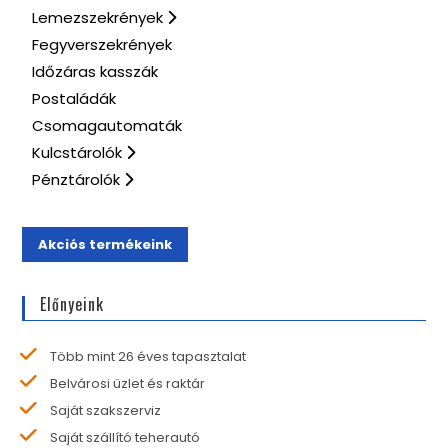
Lemezszekrények
Fegyverszekrények
Időzáras kasszák
Postaládák
Csomagautomaták
Kulcstárolók
Pénztárolók
Akciós termékeink
Előnyeink
Több mint 26 éves tapasztalat
Belvárosi üzlet és raktár
Saját szakszerviz
Saját szállító teherautó