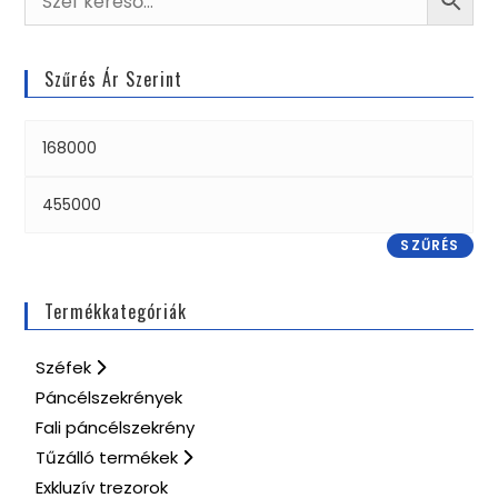
Szűrés Ár Szerint
SZŰRÉS
Termékkategóriák
Széfek
Páncélszekrények
Fali páncélszekrény
Tűzálló termékek
Exkluzív trezorok