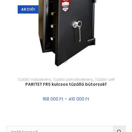
AKCIÓ!
MÉRET VÁLASZTÁSA
Tűzálló iratszekrény
,
Tűzálló páncélszekrény
,
Tűzálló széf
PARITET FRS kulcsos tűzálló bútorszéf
168 000
Ft
–
410 000
Ft