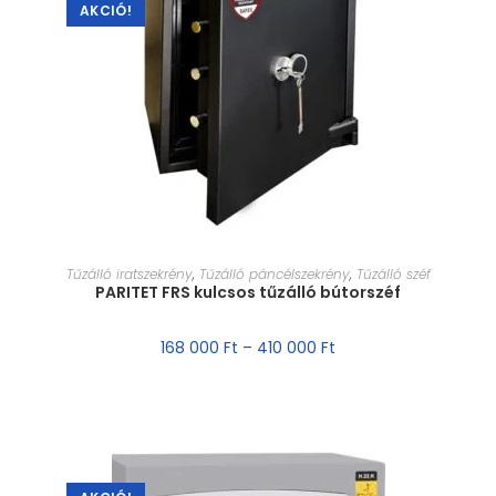
AKCIÓ!
MÉRET VÁLASZTÁSA
Tűzálló iratszekrény
,
Tűzálló páncélszekrény
,
Tűzálló széf
PARITET FRS kulcsos tűzálló bútorszéf
168 000
Ft
–
410 000
Ft