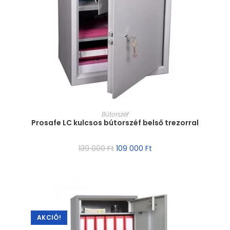
MÉRET VÁLASZTÁSA
Bútorszéf
Prosafe LC kulcsos bútorszéf belső trezorral
139 000
Ft
109 000
Ft
AKCIÓ!