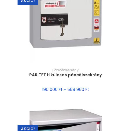
AKCIÓ!
MÉRET VÁLASZTÁSA
Páncélszekrény
PARITET H kulcsos páncélszekrény
190 000
Ft
–
568 960
Ft
AKCIÓ!