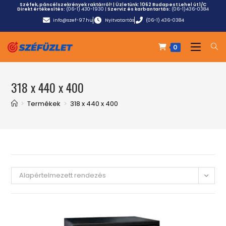
Széfek, páncélszekrények raktárról! | Üzletünk:
1062 Budapest Lehel út 1/C
Direkt értékesítés:
(06-1) 430-1930
|
Szerviz és karbantartás:
(06-1)436-0384
info@szef-97.hu
Nyitvatartás
(06-1) 436-0384
0
318 x 440 x 400
>
Termékek
>
318 x 440 x 400
Alapértelmezett rendezés