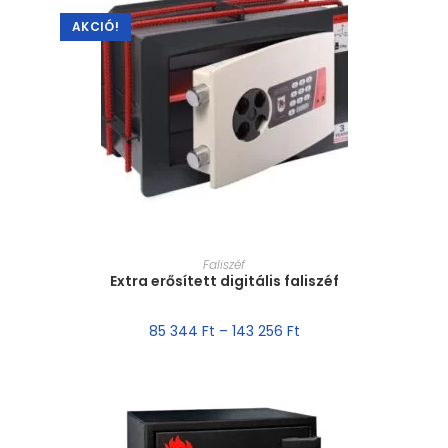
AKCIÓ!
MÉRET VÁLASZTÁSA
Faliszéf
Extra erősített digitális faliszéf
85 344
Ft
–
143 256
Ft