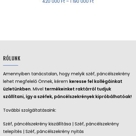
420 000
Ft
–
1 190 000
Ft
RÓLUNK
Amennyiben tanácstalan, hogy melyik széf, páncélszekrény
lehet megfelelő Önnek, kérem
keresse fel kollégáinkat
üzletünkben
. Mivel
termékeinket raktárról tudjuk
szállítani, így a széfek, páncélszekrények kipróbálhatóak!
További szolgáltatásaink:
Széf, páncélszekrény kiszállítása | Széf, páncélszekrény
telepítés | Széf, páncélszekrény nyitás