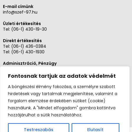
E-mail címünk
info@szef-97.hu
Üzleti értékesítés
Tel:
(06-1) 430-19-30
Direkt értékesítés
Tel:
(06-1) 436-0384
Tel:
(06-1) 430-1930
Adminisztráció, Pénzügy
Tel:
(06-1) 430-1930
Fontosnak tartjuk az adatok védelmét
Szerviz és karbantartás
Tel: (06-20)3268654
A böngészési élmény fokozása, a személyre szabott
Tel: (06-1) 436-0384
hirdetések vagy tartalmak megjelenítése, valamint a
forgalom elemzése érdekében sütiket (cookie)
használunk. A "Mindet elfogadom" gombra kattintva
hozzájárulhat a sütik használatához.
Testreszabás
Elutasít