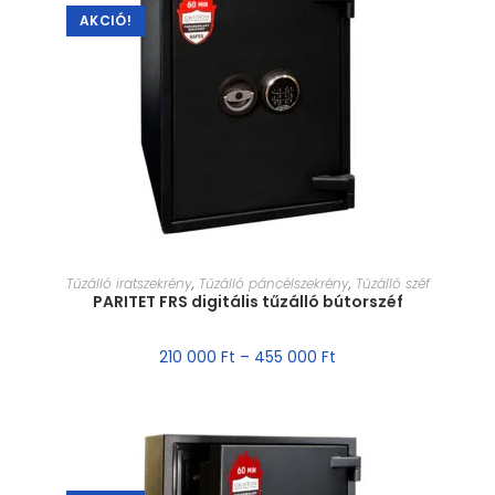
AKCIÓ!
MÉRET VÁLASZTÁSA
Tűzálló iratszekrény
,
Tűzálló páncélszekrény
,
Tűzálló széf
PARITET FRS digitális tűzálló bútorszéf
210 000
Ft
–
455 000
Ft