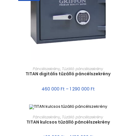
MÉRET VÁLASZTÁSA
Páncélszekrény
,
Tűzálló páncélszekrény
TITAN digitális tűzálló páncélszekrény
460 000
Ft
–
1 290 000
Ft
MÉRET VÁLASZTÁSA
Páncélszekrény
,
Tűzálló páncélszekrény
TITAN kulcsos tűzálló páncélszekrény
AKCIÓ!