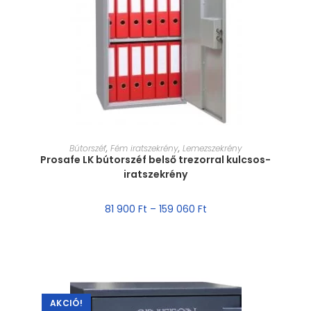
MÉRET VÁLASZTÁSA
Bútorszéf
,
Fém iratszekrény
,
Lemezszekrény
Prosafe LK bútorszéf belső trezorral kulcsos-
iratszekrény
81 900
Ft
–
159 060
Ft
AKCIÓ!