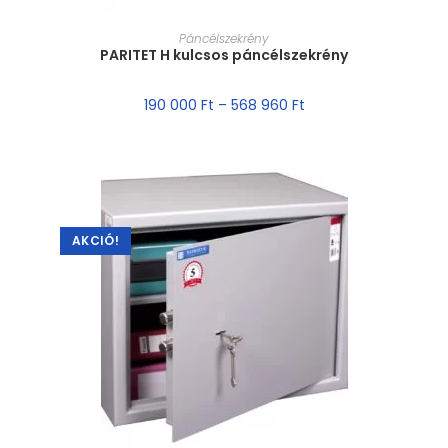
MÉRET VÁLASZTÁSA
Páncélszekrény
PARITET H kulcsos páncélszekrény
190 000
Ft
–
568 960
Ft
AKCIÓ!