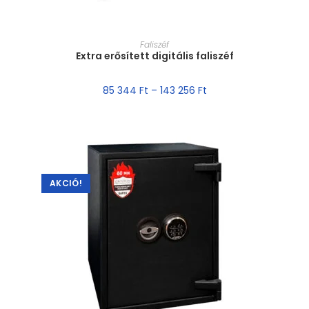
MÉRET VÁLASZTÁSA
Faliszéf
Extra erősített digitális faliszéf
85 344
Ft
–
143 256
Ft
AKCIÓ!