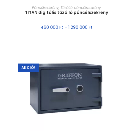
MÉRET VÁLASZTÁSA
Páncélszekrény
,
Tűzálló páncélszekrény
TITAN digitális tűzálló páncélszekrény
460 000
Ft
–
1 290 000
Ft
AKCIÓ!