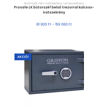
MÉRET VÁLASZTÁSA
Bútorszéf
,
Fém iratszekrény
,
Lemezszekrény
Prosafe LK bútorszéf belső trezorral kulcsos-
iratszekrény
81 900
Ft
–
159 060
Ft
AKCIÓ!