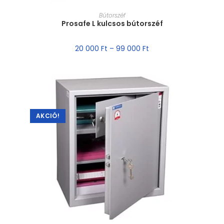
MÉRET VÁLASZTÁSA
Bútorszéf
Prosafe L kulcsos bútorszéf
20 000
Ft
–
99 000
Ft
AKCIÓ!