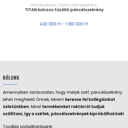
MÉRET VÁLASZTÁSA
Páncélszekrény
,
Tűzálló páncélszekrény
TITAN kulcsos tűzálló páncélszekrény
420 000
Ft
–
1 190 000
Ft
RÓLUNK
Amennyiben tanácstalan, hogy melyik széf, páncélszekrény
lehet megfelelő Önnek, kérem
keresse fel kollégáinkat
üzletünkben
. Mivel
termékeinket raktárról tudjuk
szállítani, így a széfek, páncélszekrények kipróbálhatóak!
További szolgáltatásaink: