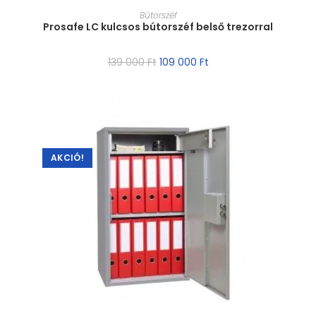
MÉRET VÁLASZTÁSA
Bútorszéf
Prosafe LC kulcsos bútorszéf belső trezorral
139 000
Ft
109 000
Ft
AKCIÓ!