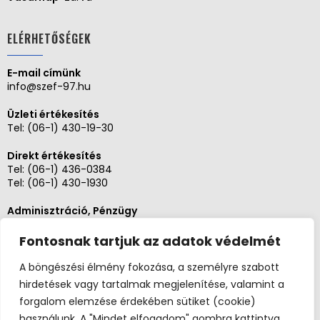
ELÉRHETŐSÉGEK
E-mail címünk
info@szef-97.hu
Üzleti értékesítés
Tel:
(06-1) 430-19-30
Direkt értékesítés
Tel:
(06-1) 436-0384
Tel:
(06-1) 430-1930
Adminisztráció, Pénzügy
Tel:
(06-1) 430-1930
Fontosnak tartjuk az adatok védelmét
Szerviz és karbantartás
Tel: (06-20)3268654
A böngészési élmény fokozása, a személyre szabott
Tel: (06-1) 436-0384
hirdetések vagy tartalmak megjelenítése, valamint a
forgalom elemzése érdekében sütiket (cookie)
használunk. A "Mindet elfogadom" gombra kattintva