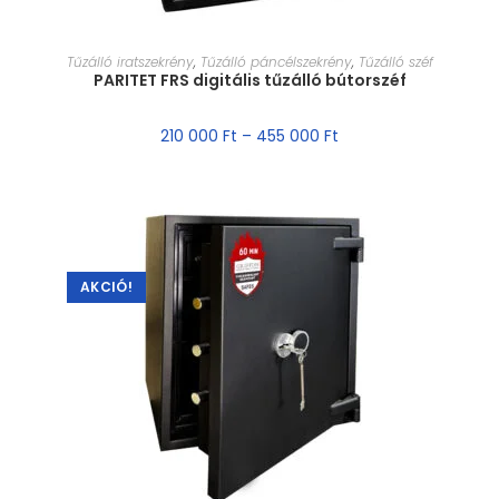
MÉRET VÁLASZTÁSA
Tűzálló iratszekrény
,
Tűzálló páncélszekrény
,
Tűzálló széf
PARITET FRS digitális tűzálló bútorszéf
210 000
Ft
–
455 000
Ft
AKCIÓ!