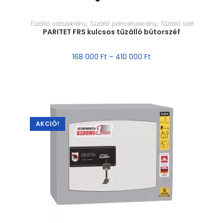
MÉRET VÁLASZTÁSA
Tűzálló iratszekrény
,
Tűzálló páncélszekrény
,
Tűzálló széf
PARITET FRS kulcsos tűzálló bútorszéf
168 000
Ft
–
410 000
Ft
AKCIÓ!