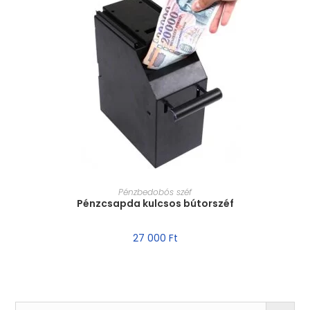
MÉRET VÁLASZTÁSA
Pénzbedobós széf
Pénzcsapda kulcsos bútorszéf
27 000
Ft