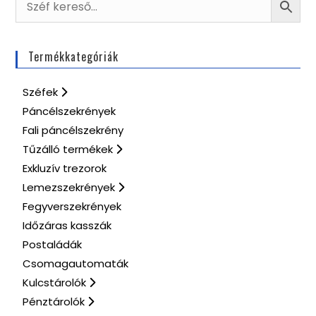
Termékkategóriák
Széfek
Páncélszekrények
Fali páncélszekrény
Tűzálló termékek
Exkluzív trezorok
Lemezszekrények
Fegyverszekrények
Időzáras kasszák
Postaládák
Csomagautomaták
Kulcstárolók
Pénztárolók