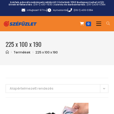
Széfek, páncélszekrények raktárról! | Üzletünk:
1062 Budapest Lehel út 1/C
Direkt értékesítés:
(06-1) 430-1930
|
Szerviz és karbantartás:
(06-1)436-0384
info@szef-97.hu
Nyitvatartás
(06-1) 436-0384
0
225 x 100 x 190
>
Termékek
>
225 x 100 x 190
Alapértelmezett rendezés