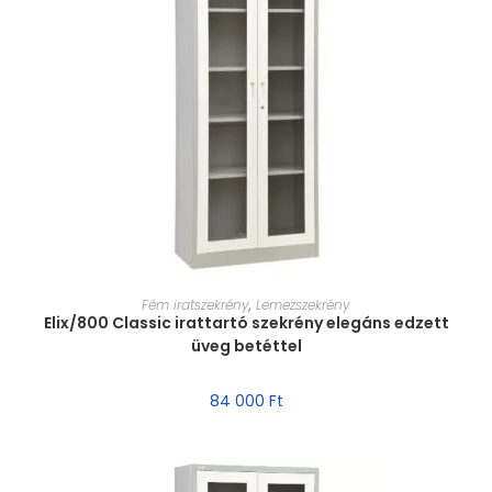
MÉRET VÁLASZTÁSA
Fém iratszekrény
,
Lemezszekrény
Elix/800 Classic irattartó szekrény elegáns edzett
üveg betéttel
84 000
Ft