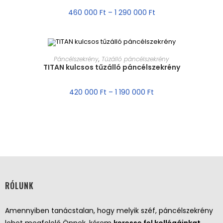
AKCIÓ!
460 000
Ft
–
1 290 000
Ft
MÉRET VÁLASZTÁSA
Páncélszekrény
,
Tűzálló páncélszekrény
TITAN kulcsos tűzálló páncélszekrény
AKCIÓ!
420 000
Ft
–
1 190 000
Ft
RÓLUNK
Amennyiben tanácstalan, hogy melyik széf, páncélszekrény
lehet megfelelő Önnek, kérem
keresse fel kollégáinkat