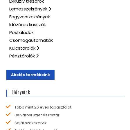
Exkluzív trezorok
Lemezszekrények
Fegyverszekrények
Időzáras kasszák
Postaládák
Csomagautomaták
Kulcstárolók
Pénztárolók
Akciós termékeink
Előnyeink
Több mint 26 éves tapasztalat
Belvárosi üzlet és raktár
Saját szakszerviz