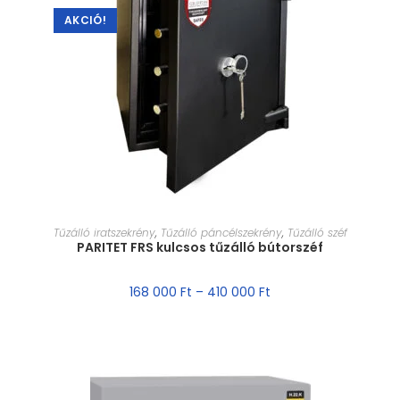
AKCIÓ!
MÉRET VÁLASZTÁSA
Tűzálló iratszekrény
,
Tűzálló páncélszekrény
,
Tűzálló széf
PARITET FRS kulcsos tűzálló bútorszéf
168 000
Ft
–
410 000
Ft