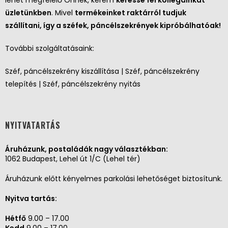
üzletünkben
. Mivel
termékeinket raktárról tudjuk
szállítani, így a széfek, páncélszekrények kipróbálhatóak!
További szolgáltatásaink:
Széf, páncélszekrény kiszállítása | Széf, páncélszekrény
telepítés | Széf, páncélszekrény nyitás
NYITVATARTÁS
Áruházunk, postaládák nagy választékban:
1062 Budapest, Lehel út 1/C (Lehel tér)
Áruházunk előtt kényelmes parkolási lehetőséget biztosítunk.
Nyitva tartás:
Hétfő
9.00 – 17.00
Kedd
9.00 – 17.00