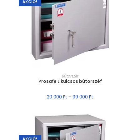
AKCIÓ!
MÉRET VÁLASZTÁSA
Bútorszéf
Prosafe L kulcsos bútorszéf
20 000
Ft
–
99 000
Ft
AKCIÓ!