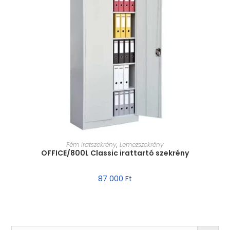
MÉRET VÁLASZTÁSA
Fém iratszekrény
,
Lemezszekrény
OFFICE/800L Classic irattartó szekrény
87 000
Ft