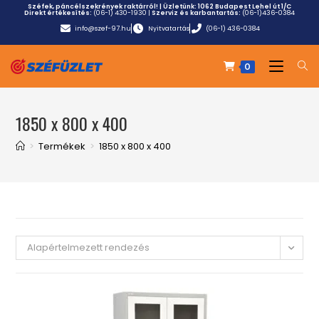
Széfek, páncélszekrények raktárról! | Üzletünk:
1062 Budapest Lehel út 1/C
Direkt értékesítés:
(06-1) 430-1930
|
Szerviz és karbantartás:
(06-1)436-0384
info@szef-97.hu
Nyitvatartás
(06-1) 436-0384
0
1850 x 800 x 400
>
Termékek
>
1850 x 800 x 400
Alapértelmezett rendezés