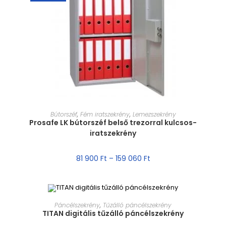
MÉRET VÁLASZTÁSA
Bútorszéf
,
Fém iratszekrény
,
Lemezszekrény
Prosafe LK bútorszéf belső trezorral kulcsos-
iratszekrény
81 900
Ft
–
159 060
Ft
MÉRET VÁLASZTÁSA
Páncélszekrény
,
Tűzálló páncélszekrény
TITAN digitális tűzálló páncélszekrény