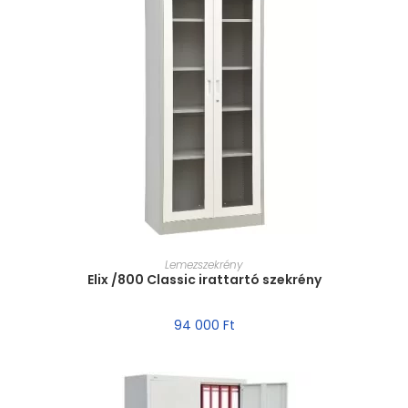
MÉRET VÁLASZTÁSA
Lemezszekrény
Elix /800 Classic irattartó szekrény
94 000
Ft