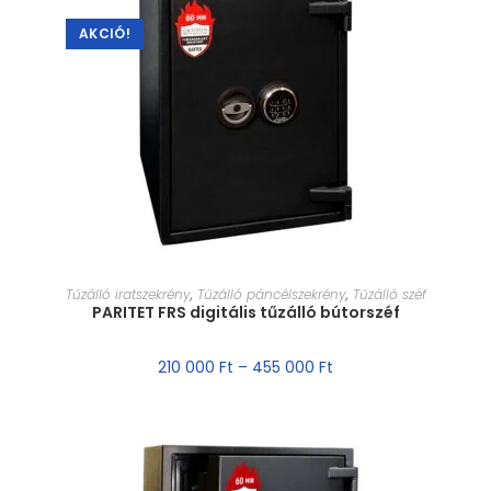
AKCIÓ!
MÉRET VÁLASZTÁSA
Tűzálló iratszekrény
,
Tűzálló páncélszekrény
,
Tűzálló széf
PARITET FRS digitális tűzálló bútorszéf
210 000
Ft
–
455 000
Ft