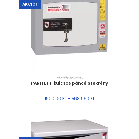
AKCIÓ!
MÉRET VÁLASZTÁSA
Páncélszekrény
PARITET H kulcsos páncélszekrény
190 000
Ft
–
568 960
Ft