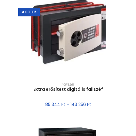
AKCIÓ!
MÉRET VÁLASZTÁSA
Faliszéf
Extra erősített digitális faliszéf
85 344
Ft
–
143 256
Ft