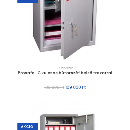
MÉRET VÁLASZTÁSA
Bútorszéf
Prosafe LC kulcsos bútorszéf belső trezorral
139 000
Ft
109 000
Ft
AKCIÓ!