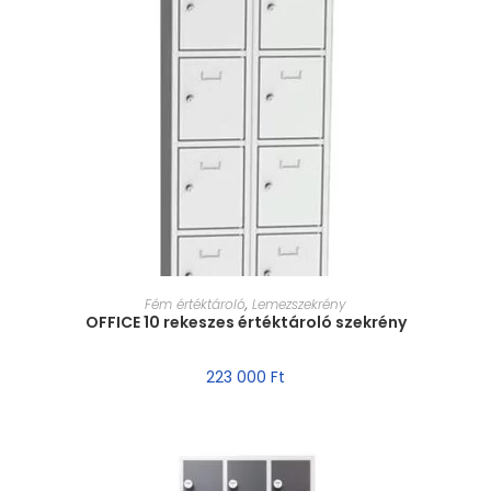
MÉRET VÁLASZTÁSA
Fém értéktároló
,
Lemezszekrény
OFFICE 10 rekeszes értéktároló szekrény
223 000
Ft