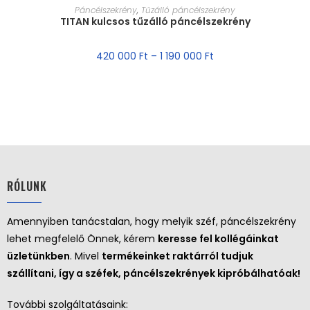
MÉRET VÁLASZTÁSA
Páncélszekrény
,
Tűzálló páncélszekrény
TITAN kulcsos tűzálló páncélszekrény
AKCIÓ!
420 000
Ft
–
1 190 000
Ft
RÓLUNK
Amennyiben tanácstalan, hogy melyik széf, páncélszekrény
lehet megfelelő Önnek, kérem
keresse fel kollégáinkat
üzletünkben
. Mivel
termékeinket raktárról tudjuk
szállítani, így a széfek, páncélszekrények kipróbálhatóak!
További szolgáltatásaink: