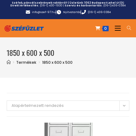
Széfek, páncélszekrények raktárról! | Üzletünk:
1062 Budapest Lehel út 1/C
Direkt értékesítés:
(06-1) 430-1930
|
Szerviz és karbantartás:
(06-1)436-0384
info@szef-97.hu
Nyitvatartás
(06-1) 436-0384
0
1850 x 600 x 500
>
Termékek
>
1850 x 600 x 500
Alapértelmezett rendezés