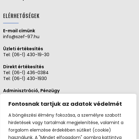
ELÉRHETŐSÉGEK
E-mail címünk
info@szef-97.hu
Üzleti értékesítés
Tel:
(06-1) 430-19-30
Direkt értékesítés
Tel:
(06-1) 436-0384
Tel:
(06-1) 430-1930
Adminisztráció, Pénzügy
Tel:
(06-1) 430-1930
Fontosnak tartjuk az adatok védelmét
Szerviz és karbantartás
Tel: (06-20)3268654
A böngészési élmény fokozása, a személyre szabott
Tel: (06-1) 436-0384
hirdetések vagy tartalmak megjelenítése, valamint a
forgalom elemzése érdekében sütiket (cookie)
használunk. A "Mindet elfogadom" gombra kattintva