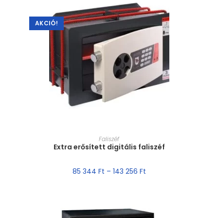
AKCIÓ!
MÉRET VÁLASZTÁSA
Faliszéf
Extra erősített digitális faliszéf
85 344
Ft
–
143 256
Ft