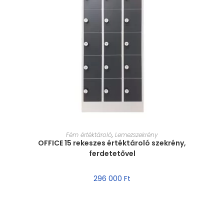
MÉRET VÁLASZTÁSA
Fém értéktároló
,
Lemezszekrény
OFFICE 15 rekeszes értéktároló szekrény,
ferdetetővel
296 000
Ft