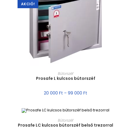
AKCIÓ!
MÉRET VÁLASZTÁSA
Bútorszéf
Prosafe L kulcsos bútorszéf
20 000
Ft
–
99 000
Ft
MÉRET VÁLASZTÁSA
Bútorszéf
Prosafe LC kulcsos bútorszéf belső trezorral