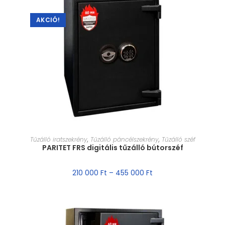
AKCIÓ!
MÉRET VÁLASZTÁSA
Tűzálló iratszekrény
,
Tűzálló páncélszekrény
,
Tűzálló széf
PARITET FRS digitális tűzálló bútorszéf
210 000
Ft
–
455 000
Ft