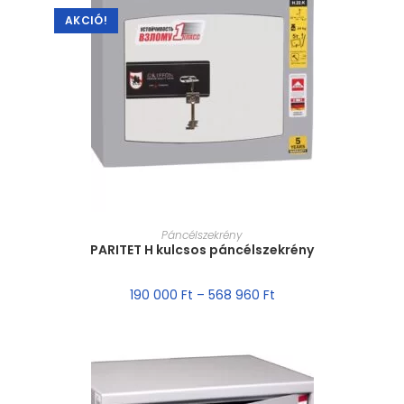
AKCIÓ!
MÉRET VÁLASZTÁSA
Páncélszekrény
PARITET H kulcsos páncélszekrény
190 000
Ft
–
568 960
Ft