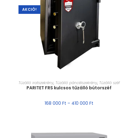
AKCIÓ!
MÉRET VÁLASZTÁSA
Tűzálló iratszekrény
,
Tűzálló páncélszekrény
,
Tűzálló széf
PARITET FRS kulcsos tűzálló bútorszéf
168 000
Ft
–
410 000
Ft