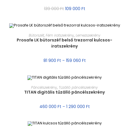
AKCIÓ!
139 000
Ft
109 000
Ft
MÉRET VÁLASZTÁSA
Bútorszéf
,
Fém iratszekrény
,
Lemezszekrény
Prosafe LK bútorszéf belső trezorral kulcsos-
iratszekrény
AKCIÓ!
81 900
Ft
–
159 060
Ft
MÉRET VÁLASZTÁSA
Páncélszekrény
,
Tűzálló páncélszekrény
TITAN digitális tűzálló páncélszekrény
AKCIÓ!
460 000
Ft
–
1 290 000
Ft