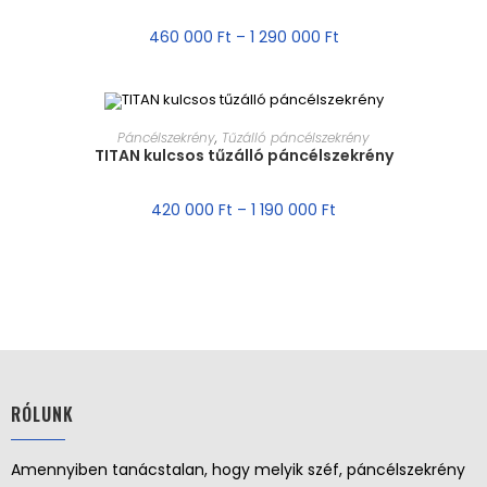
AKCIÓ!
460 000
Ft
–
1 290 000
Ft
MÉRET VÁLASZTÁSA
Páncélszekrény
,
Tűzálló páncélszekrény
TITAN kulcsos tűzálló páncélszekrény
AKCIÓ!
420 000
Ft
–
1 190 000
Ft
RÓLUNK
Amennyiben tanácstalan, hogy melyik széf, páncélszekrény