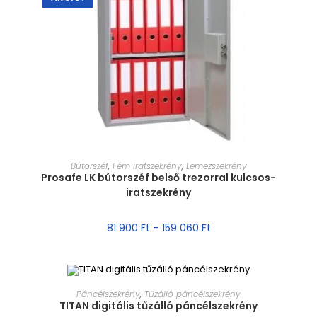
MÉRET VÁLASZTÁSA
Bútorszéf
,
Fém iratszekrény
,
Lemezszekrény
Prosafe LK bútorszéf belső trezorral kulcsos-
iratszekrény
81 900
Ft
–
159 060
Ft
MÉRET VÁLASZTÁSA
Páncélszekrény
,
Tűzálló páncélszekrény
TITAN digitális tűzálló páncélszekrény