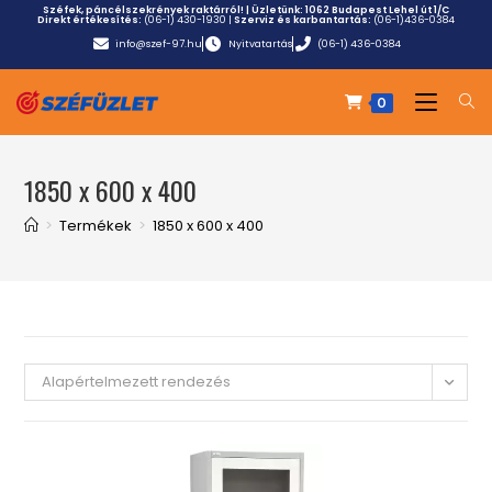
Széfek, páncélszekrények raktárról! | Üzletünk:
1062 Budapest Lehel út 1/C
Direkt értékesítés:
(06-1) 430-1930
|
Szerviz és karbantartás:
(06-1)436-0384
info@szef-97.hu
Nyitvatartás
(06-1) 436-0384
0
1850 x 600 x 400
>
Termékek
>
1850 x 600 x 400
Alapértelmezett rendezés