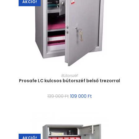
AKCIÓ!
MÉRET VÁLASZTÁSA
Bútorszéf
Prosafe LC kulcsos bútorszéf belső trezorral
139 000
Ft
109 000
Ft
AKCIÓ!