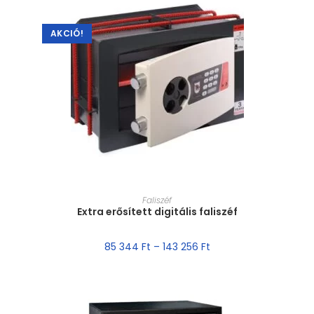
AKCIÓ!
MÉRET VÁLASZTÁSA
Faliszéf
Extra erősített digitális faliszéf
85 344
Ft
–
143 256
Ft