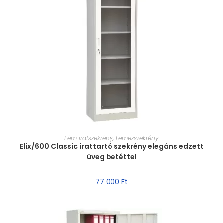
MÉRET VÁLASZTÁSA
Fém iratszekrény
,
Lemezszekrény
Elix/600 Classic irattartó szekrény elegáns edzett
üveg betéttel
77 000
Ft