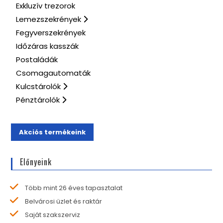
Exkluzív trezorok
Lemezszekrények
Fegyverszekrények
Időzáras kasszák
Postaládák
Csomagautomaták
Kulcstárolók
Pénztárolók
Akciós termékeink
Előnyeink
Több mint 26 éves tapasztalat
Belvárosi üzlet és raktár
Saját szakszerviz