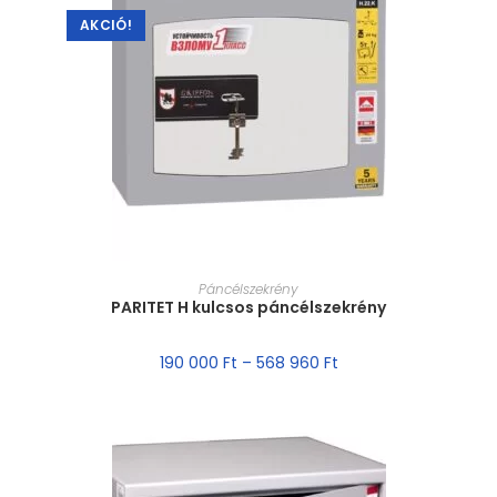
AKCIÓ!
MÉRET VÁLASZTÁSA
Páncélszekrény
PARITET H kulcsos páncélszekrény
190 000
Ft
–
568 960
Ft