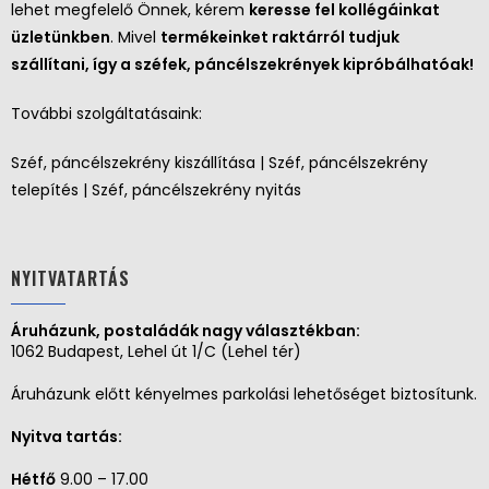
lehet megfelelő Önnek, kérem
keresse fel kollégáinkat
üzletünkben
. Mivel
termékeinket raktárról tudjuk
szállítani, így a széfek, páncélszekrények kipróbálhatóak!
További szolgáltatásaink:
Széf, páncélszekrény kiszállítása | Széf, páncélszekrény
telepítés | Széf, páncélszekrény nyitás
NYITVATARTÁS
Áruházunk, postaládák nagy választékban:
1062 Budapest, Lehel út 1/C (Lehel tér)
Áruházunk előtt kényelmes parkolási lehetőséget biztosítunk.
Nyitva tartás:
Hétfő
9.00 – 17.00