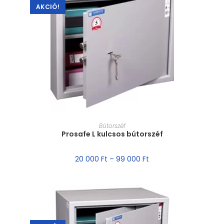
AKCIÓ!
MÉRET VÁLASZTÁSA
Bútorszéf
Prosafe L kulcsos bútorszéf
20 000
Ft
–
99 000
Ft