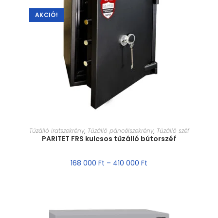
AKCIÓ!
MÉRET VÁLASZTÁSA
Tűzálló iratszekrény
,
Tűzálló páncélszekrény
,
Tűzálló széf
PARITET FRS kulcsos tűzálló bútorszéf
168 000
Ft
–
410 000
Ft