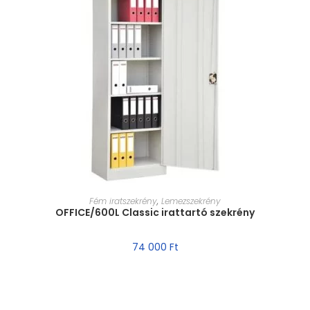
MÉRET VÁLASZTÁSA
Fém iratszekrény
,
Lemezszekrény
OFFICE/600L Classic irattartó szekrény
74 000
Ft