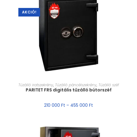
AKCIÓ!
MÉRET VÁLASZTÁSA
Tűzálló iratszekrény
,
Tűzálló páncélszekrény
,
Tűzálló széf
PARITET FRS digitális tűzálló bútorszéf
210 000
Ft
–
455 000
Ft