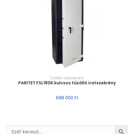
MÉRET VÁLASZTÁSA
Tűzálló iratszekrény
PARITET FSL180K kulcsos tűzálló iratszekrény
698 000
Ft