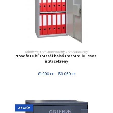
MÉRET VÁLASZTÁSA
Bútorszéf
,
Fém iratszekrény
,
Lemezszekrény
Prosafe LK bútorszéf belső trezorral kulcsos-
iratszekrény
81 900
Ft
–
159 060
Ft
AKCIÓ!