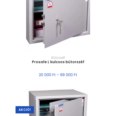
MÉRET VÁLASZTÁSA
Bútorszéf
Prosafe L kulcsos bútorszéf
20 000
Ft
–
99 000
Ft
AKCIÓ!