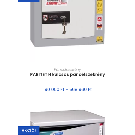
MÉRET VÁLASZTÁSA
Páncélszekrény
PARITET H kulcsos páncélszekrény
190 000
Ft
–
568 960
Ft
AKCIÓ!