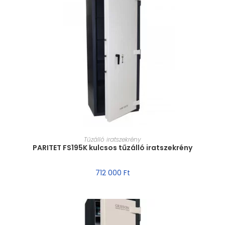
MÉRET VÁLASZTÁSA
Tűzálló iratszekrény
PARITET FS195K kulcsos tűzálló iratszekrény
712 000
Ft