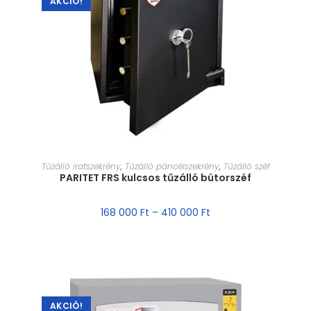
AKCIÓ!
MÉRET VÁLASZTÁSA
Tűzálló iratszekrény
,
Tűzálló páncélszekrény
,
Tűzálló széf
PARITET FRS kulcsos tűzálló bútorszéf
168 000
Ft
–
410 000
Ft
AKCIÓ!