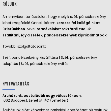
RÓLUNK
Amennyiben tanácstalan, hogy melyik széf, páncélszekrény
lehet megfelelő Önnek, kérem
keresse fel kollégáinkat
üzletünkben
. Mivel
termékeinket raktárról tudjuk
szállítani, így a széfek, páncélszekrények kipróbálhatóak!
További szolgáltatásaink:
Széf, páncélszekrény kiszállítása | Széf, páncélszekrény
telepítés | Széf, páncélszekrény nyitás
NYITVATARTÁS
Áruházunk, postaládák nagy választékban:
1062 Budapest, Lehel út 1/C (Lehel tér)
Áruházunk előtt kényelmes parkolási lehetőséget biztosítunk.