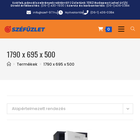
Széfek, páncélszekrények raktárról! | Üzletünk:
1062 Budapest Lehel út 1/C
Direkt értékesítés:
(06-1) 430-1930
|
Szerviz és karbantartás:
(06-1)436-0384
info@szef-97.hu
Nyitvatartás
(06-1) 436-0384
0
1790 x 695 x 500
>
Termékek
>
1790 x 695 x 500
Alapértelmezett rendezés