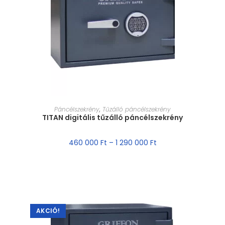
MÉRET VÁLASZTÁSA
Páncélszekrény
,
Tűzálló páncélszekrény
TITAN digitális tűzálló páncélszekrény
460 000
Ft
–
1 290 000
Ft
AKCIÓ!