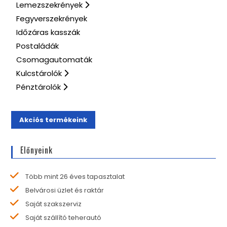
Lemezszekrények
Fegyverszekrények
Időzáras kasszák
Postaládák
Csomagautomaták
Kulcstárolók
Pénztárolók
Akciós termékeink
Előnyeink
Több mint 26 éves tapasztalat
Belvárosi üzlet és raktár
Saját szakszerviz
Saját szállító teherautó