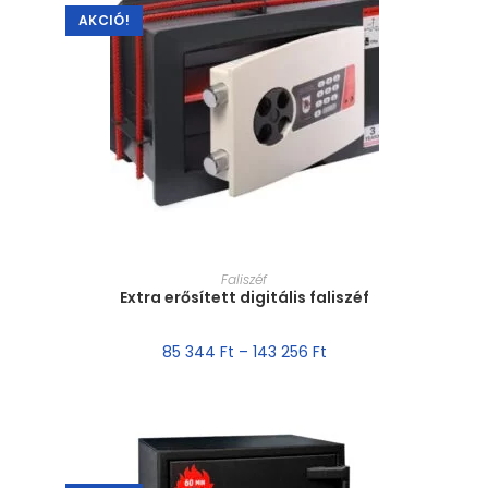
AKCIÓ!
MÉRET VÁLASZTÁSA
Faliszéf
Extra erősített digitális faliszéf
85 344
Ft
–
143 256
Ft