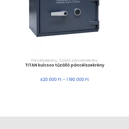
MÉRET VÁLASZTÁSA
Páncélszekrény
,
Tűzálló páncélszekrény
TITAN kulcsos tűzálló páncélszekrény
420 000
Ft
–
1 190 000
Ft