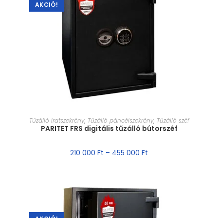
AKCIÓ!
MÉRET VÁLASZTÁSA
Tűzálló iratszekrény
,
Tűzálló páncélszekrény
,
Tűzálló széf
PARITET FRS digitális tűzálló bútorszéf
210 000
Ft
–
455 000
Ft