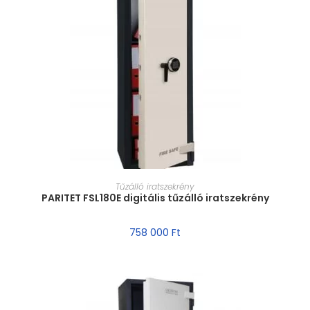
MÉRET VÁLASZTÁSA
Tűzálló iratszekrény
PARITET FSL180E digitális tűzálló iratszekrény
758 000
Ft