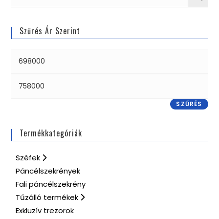
Szűrés Ár Szerint
SZŰRÉS
Termékkategóriák
Széfek
Páncélszekrények
Fali páncélszekrény
Tűzálló termékek
Exkluzív trezorok