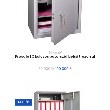
MÉRET VÁLASZTÁSA
Bútorszéf
Prosafe LC kulcsos bútorszéf belső trezorral
139 000
Ft
109 000
Ft
AKCIÓ!