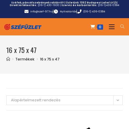
Széfek, páncélszekrények raktárról! | Üzletünk:
1062 Budapest Lehel út 1/C
Direkt értékesítés:
(06-1) 430-1930
|
Szerviz és karbantartás:
(06-1)436-0384
info@szef-97.hu
Nyitvatartás
(06-1) 436-0384
0
16 x 75 x 47
>
Termékek
>
16 x 75 x 47
Alapértelmezett rendezés