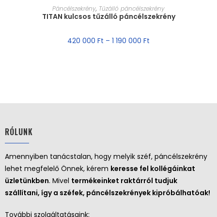
MÉRET VÁLASZTÁSA
Páncélszekrény
,
Tűzálló páncélszekrény
TITAN kulcsos tűzálló páncélszekrény
420 000
Ft
–
1 190 000
Ft
RÓLUNK
Amennyiben tanácstalan, hogy melyik széf, páncélszekrény
lehet megfelelő Önnek, kérem
keresse fel kollégáinkat
üzletünkben
. Mivel
termékeinket raktárról tudjuk
szállítani, így a széfek, páncélszekrények kipróbálhatóak!
További szolgáltatásaink: