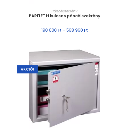
MÉRET VÁLASZTÁSA
Páncélszekrény
PARITET H kulcsos páncélszekrény
190 000
Ft
–
568 960
Ft
AKCIÓ!