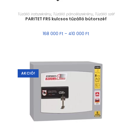
MÉRET VÁLASZTÁSA
Tűzálló iratszekrény
,
Tűzálló páncélszekrény
,
Tűzálló széf
PARITET FRS kulcsos tűzálló bútorszéf
168 000
Ft
–
410 000
Ft
AKCIÓ!