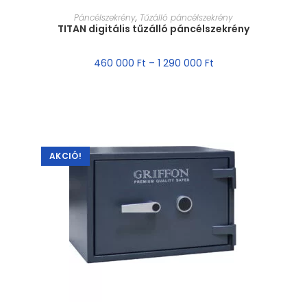
MÉRET VÁLASZTÁSA
Páncélszekrény
,
Tűzálló páncélszekrény
TITAN digitális tűzálló páncélszekrény
460 000
Ft
–
1 290 000
Ft
AKCIÓ!