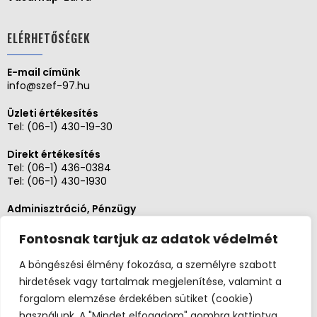
ELÉRHETŐSÉGEK
E-mail címünk
info@szef-97.hu
Üzleti értékesítés
Tel:
(06-1) 430-19-30
Direkt értékesítés
Tel:
(06-1) 436-0384
Tel:
(06-1) 430-1930
Adminisztráció, Pénzügy
Tel:
(06-1) 430-1930
Fontosnak tartjuk az adatok védelmét
Szerviz és karbantartás
Tel: (06-20)3268654
A böngészési élmény fokozása, a személyre szabott
Tel: (06-1) 436-0384
hirdetések vagy tartalmak megjelenítése, valamint a
forgalom elemzése érdekében sütiket (cookie)
használunk. A "Mindet elfogadom" gombra kattintva