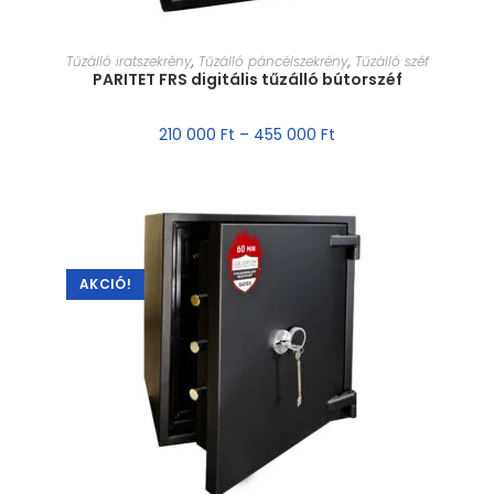
MÉRET VÁLASZTÁSA
Tűzálló iratszekrény
,
Tűzálló páncélszekrény
,
Tűzálló széf
PARITET FRS digitális tűzálló bútorszéf
210 000
Ft
–
455 000
Ft
AKCIÓ!