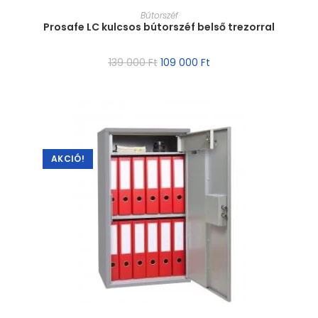
MÉRET VÁLASZTÁSA
Bútorszéf
Prosafe LC kulcsos bútorszéf belső trezorral
139 000
Ft
109 000
Ft
AKCIÓ!