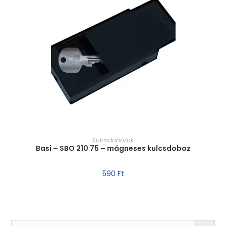
MÉRET VÁLASZTÁSA
Kulcsdobozok
Basi – SBO 210 75 – mágneses kulcsdoboz
590
Ft