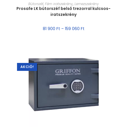
MÉRET VÁLASZTÁSA
Bútorszéf
,
Fém iratszekrény
,
Lemezszekrény
Prosafe LK bútorszéf belső trezorral kulcsos-
iratszekrény
81 900
Ft
–
159 060
Ft
AKCIÓ!