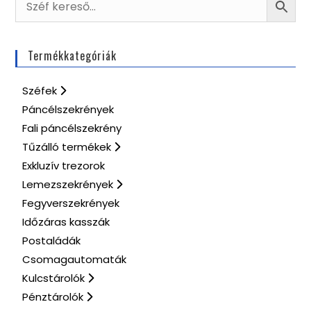
Termékkategóriák
Széfek
Páncélszekrények
Fali páncélszekrény
Tűzálló termékek
Exkluzív trezorok
Lemezszekrények
Fegyverszekrények
Időzáras kasszák
Postaládák
Csomagautomaták
Kulcstárolók
Pénztárolók