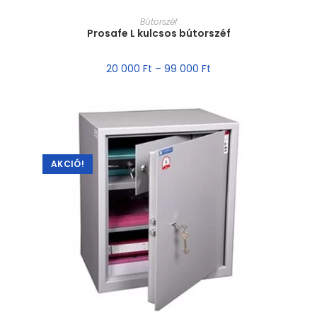
MÉRET VÁLASZTÁSA
Bútorszéf
Prosafe L kulcsos bútorszéf
20 000
Ft
–
99 000
Ft
AKCIÓ!