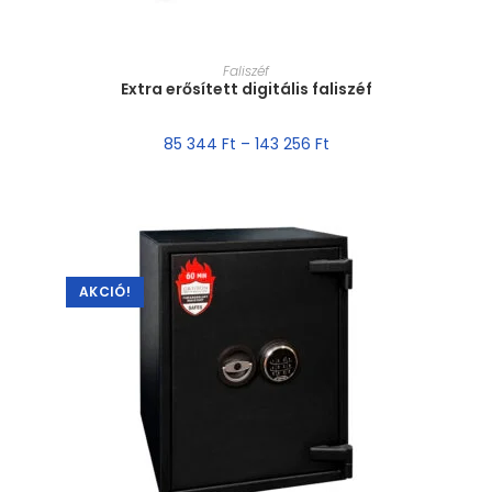
MÉRET VÁLASZTÁSA
Faliszéf
Extra erősített digitális faliszéf
85 344
Ft
–
143 256
Ft
AKCIÓ!