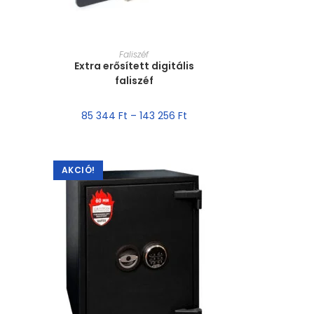
MÉRET VÁLASZTÁSA
Faliszéf
Extra erősített digitális
faliszéf
85 344
Ft
–
143 256
Ft
AKCIÓ!