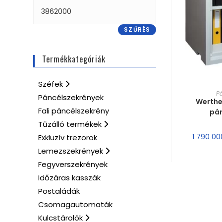
SZŰRÉS
Termékkategóriák
Széfek
MÉRE
P
Páncélszekrények
Werthe
Fali páncélszekrény
pá
Tűzálló termékek
1 790 0
Exkluzív trezorok
Lemezszekrények
Fegyverszekrények
Időzáras kasszák
Postaládák
Csomagautomaták
Kulcstárolók