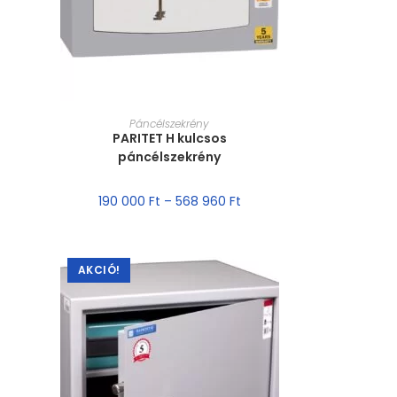
MÉRET VÁLASZTÁSA
Páncélszekrény
PARITET H kulcsos
páncélszekrény
190 000
Ft
–
568 960
Ft
AKCIÓ!