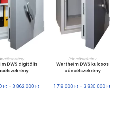
T VÁLASZTÁSA
MÉRET VÁLASZTÁSA
áncélszekrény
Páncélszekrény
im DWS digitális
Wertheim DWS kulcsos
ncélszekrény
páncélszekrény
00
Ft
–
3 862 000
Ft
1 719 000
Ft
–
3 830 000
Ft