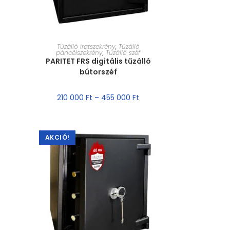
MÉRET VÁLASZTÁSA
Tűzálló iratszekrény
,
Tűzálló
páncélszekrény
,
Tűzálló széf
PARITET FRS digitális tűzálló
bútorszéf
210 000
Ft
–
455 000
Ft
AKCIÓ!