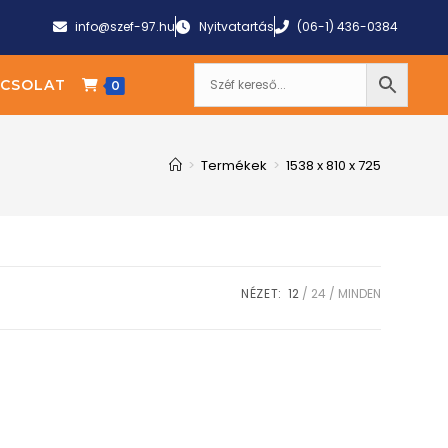
info@szef-97.hu
Nyitvatartás
(06-1) 436-0384
CSOLAT
0
>
Termékek
>
1538 x 810 x 725
NÉZET:
12
24
MINDEN