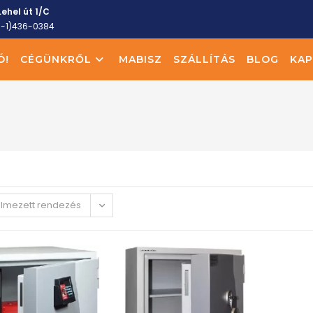
ehel út 1/C
6-1)436-0384
Ó!
CÉGÜNKRŐL
MABISZ
SZÁLLÍTÁS
BLOG
KAP
elmezett rendezés