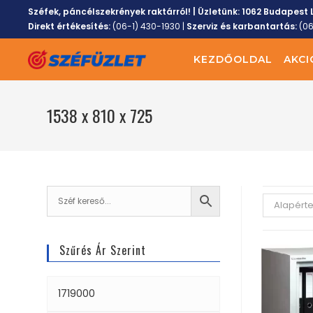
Széfek, páncélszekrények raktárról! | Üzletünk:
1062 Budapest L
Direkt értékesítés:
(06-1) 430-1930
|
Szerviz és karbantartás:
(0
KEZDŐOLDAL
AKCI
1538 x 810 x 725
Alapért
Szűrés Ár Szerint