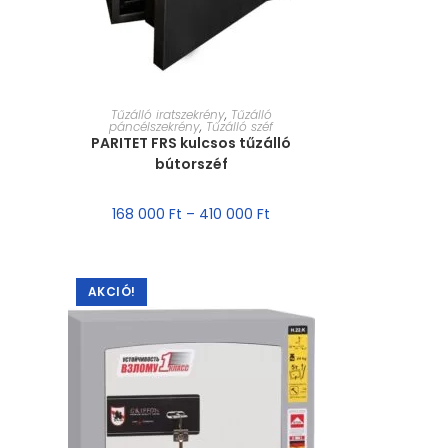
MÉRET VÁLASZTÁSA
Tűzálló iratszekrény
,
Tűzálló
páncélszekrény
,
Tűzálló széf
PARITET FRS kulcsos tűzálló
bútorszéf
168 000
Ft
–
410 000
Ft
AKCIÓ!