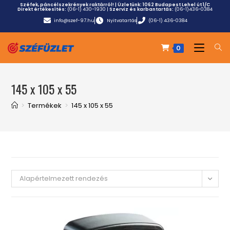
Széfek, páncélszekrények raktárról! | Üzletünk:
1062 Budapest Lehel út 1/C
Direkt értékesítés:
(06-1) 430-1930
|
Szerviz és karbantartás:
(06-1)436-0384
info@szef-97.hu
Nyitvatartás
(06-1) 436-0384
0
145 x 105 x 55
>
Termékek
>
145 x 105 x 55
Alapértelmezett rendezés