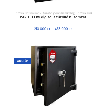
MÉRET VÁLASZTÁSA
Tűzálló iratszekrény
,
Tűzálló páncélszekrény
,
Tűzálló széf
PARITET FRS digitális tűzálló bútorszéf
210 000
Ft
–
455 000
Ft
AKCIÓ!