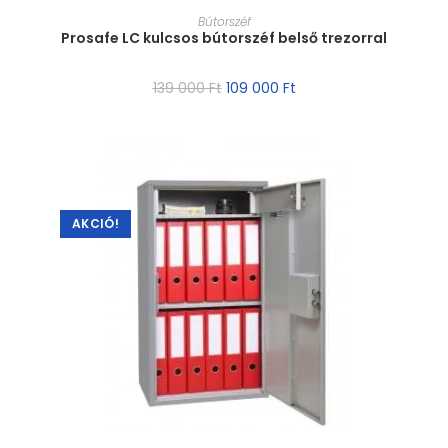
MÉRET VÁLASZTÁSA
Bútorszéf
Prosafe LC kulcsos bútorszéf belső trezorral
139 000
Ft
109 000
Ft
AKCIÓ!