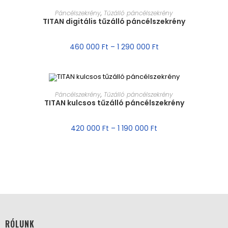
MÉRET VÁLASZTÁSA
Páncélszekrény
,
Tűzálló páncélszekrény
TITAN digitális tűzálló páncélszekrény
460 000
Ft
–
1 290 000
Ft
MÉRET VÁLASZTÁSA
Páncélszekrény
,
Tűzálló páncélszekrény
TITAN kulcsos tűzálló páncélszekrény
AKCIÓ!
420 000
Ft
–
1 190 000
Ft
RÓLUNK