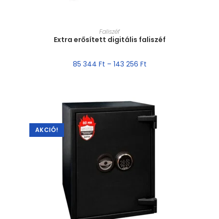
MÉRET VÁLASZTÁSA
Faliszéf
Extra erősített digitális faliszéf
85 344
Ft
–
143 256
Ft
AKCIÓ!