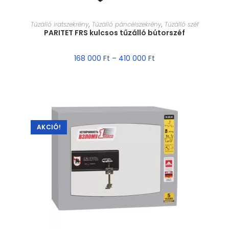
MÉRET VÁLASZTÁSA
Tűzálló iratszekrény
,
Tűzálló páncélszekrény
,
Tűzálló széf
PARITET FRS kulcsos tűzálló bútorszéf
168 000
Ft
–
410 000
Ft
AKCIÓ!