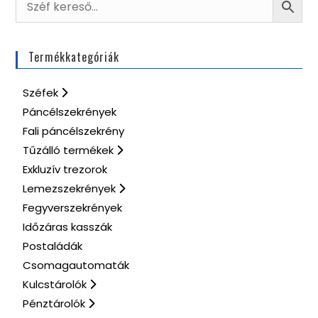
Termékkategóriák
Széfek
Páncélszekrények
Fali páncélszekrény
Tűzálló termékek
Exkluzív trezorok
Lemezszekrények
Fegyverszekrények
Időzáras kasszák
Postaládák
Csomagautomaták
Kulcstárolók
Pénztárolók