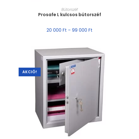
MÉRET VÁLASZTÁSA
Bútorszéf
Prosafe L kulcsos bútorszéf
20 000
Ft
–
99 000
Ft
AKCIÓ!