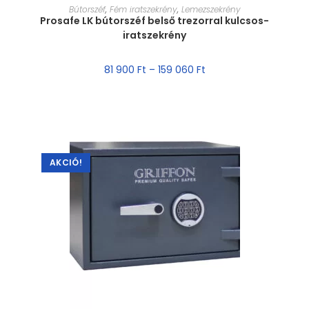
MÉRET VÁLASZTÁSA
Bútorszéf
,
Fém iratszekrény
,
Lemezszekrény
Prosafe LK bútorszéf belső trezorral kulcsos-
iratszekrény
81 900
Ft
–
159 060
Ft
AKCIÓ!