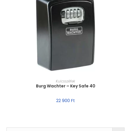
MÉRET VÁLASZTÁSA
Kulcsszéfek
Burg Wachter – Key Safe 40
22 900
Ft