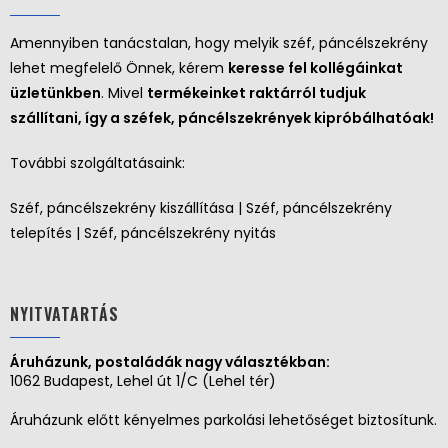
Amennyiben tanácstalan, hogy melyik széf, páncélszekrény
lehet megfelelő Önnek, kérem
keresse fel kollégáinkat
üzletünkben
. Mivel
termékeinket raktárról tudjuk
szállítani, így a széfek, páncélszekrények kipróbálhatóak!
További szolgáltatásaink:
Széf, páncélszekrény kiszállítása | Széf, páncélszekrény
telepítés | Széf, páncélszekrény nyitás
NYITVATARTÁS
Áruházunk, postaládák nagy választékban:
1062 Budapest, Lehel út 1/C (Lehel tér)
Áruházunk előtt kényelmes parkolási lehetőséget biztosítunk.