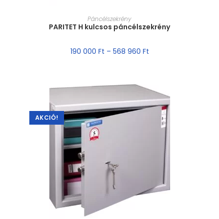
MÉRET VÁLASZTÁSA
Páncélszekrény
PARITET H kulcsos páncélszekrény
190 000
Ft
–
568 960
Ft
AKCIÓ!