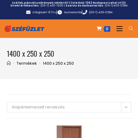
Széfek, páncélszekrények raktárról! | Üzletünk:
1062 Budapest Lehel út 1/C
Direkt értékesítés:
(06-1) 430-1930
|
Szerviz és karbantartás:
(06-1)436-0384
info@szef-97.hu
Nyitvatartás
(06-1) 436-0384
0
1400 x 250 x 250
>
Termékek
>
1400 x 250 x 250
Alapértelmezett rendezés