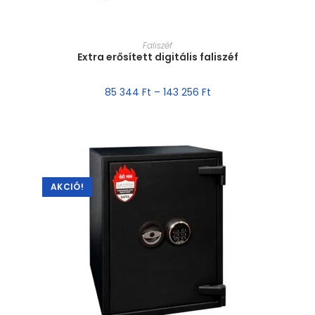
MÉRET VÁLASZTÁSA
Faliszéf
Extra erősített digitális faliszéf
85 344
Ft
–
143 256
Ft
AKCIÓ!