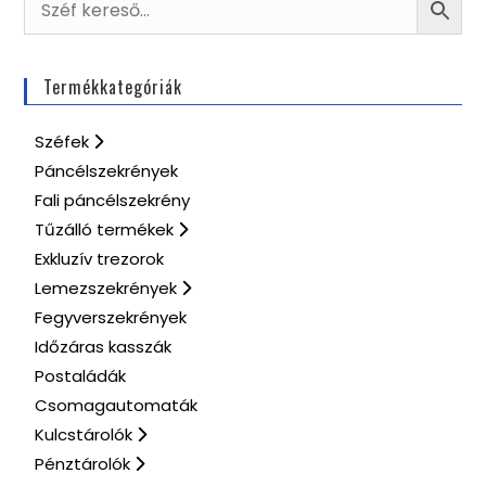
Termékkategóriák
Széfek
Páncélszekrények
Fali páncélszekrény
Tűzálló termékek
Exkluzív trezorok
Lemezszekrények
Fegyverszekrények
Időzáras kasszák
Postaládák
Csomagautomaták
Kulcstárolók
Pénztárolók