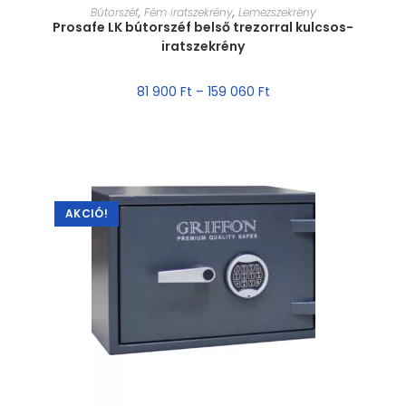
MÉRET VÁLASZTÁSA
Bútorszéf
,
Fém iratszekrény
,
Lemezszekrény
Prosafe LK bútorszéf belső trezorral kulcsos-
iratszekrény
81 900
Ft
–
159 060
Ft
AKCIÓ!