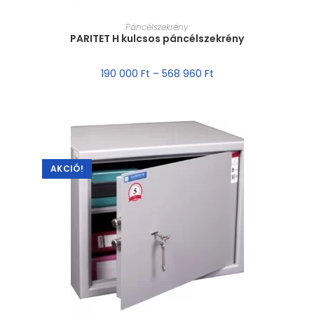
MÉRET VÁLASZTÁSA
Páncélszekrény
PARITET H kulcsos páncélszekrény
190 000
Ft
–
568 960
Ft
AKCIÓ!