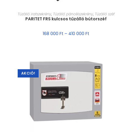
MÉRET VÁLASZTÁSA
Tűzálló iratszekrény
,
Tűzálló páncélszekrény
,
Tűzálló széf
PARITET FRS kulcsos tűzálló bútorszéf
168 000
Ft
–
410 000
Ft
AKCIÓ!