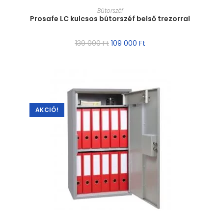
MÉRET VÁLASZTÁSA
Bútorszéf
Prosafe LC kulcsos bútorszéf belső trezorral
139 000
Ft
109 000
Ft
AKCIÓ!