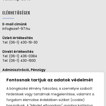
ELÉRHETŐSÉGEK
E-mail címünk
info@szef-97.hu
Üzleti értékesítés
Tel:
(06-1) 430-19-30
Direkt értékesítés
Tel:
(06-1) 436-0384
Tel:
(06-1) 430-1930
Adminisztráció, Pénzügy
Tel:
(06-1) 430-1930
Fontosnak tartjuk az adatok védelmét
Szerviz és karbantartás
Tel: (06-20)3268654
A böngészési élmény fokozása, a személyre szabott
Tel: (06-1) 436-0384
hirdetések vagy tartalmak megjelenítése, valamint a
forgalom elemzése érdekében sütiket (cookie)
használunk. A "Mindet elfogadom" gombra kattintva