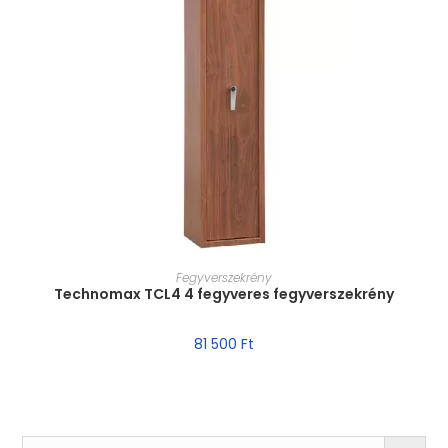
MÉRET VÁLASZTÁSA
Fegyverszekrény
Technomax TCL4 4 fegyveres fegyverszekrény
81 500
Ft