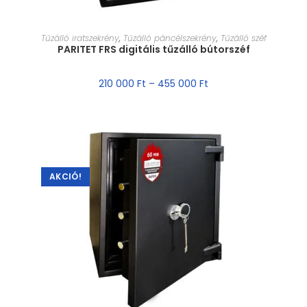
MÉRET VÁLASZTÁSA
Tűzálló iratszekrény
,
Tűzálló páncélszekrény
,
Tűzálló széf
PARITET FRS digitális tűzálló bútorszéf
210 000
Ft
–
455 000
Ft
AKCIÓ!