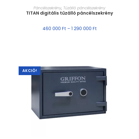
MÉRET VÁLASZTÁSA
Páncélszekrény
,
Tűzálló páncélszekrény
TITAN digitális tűzálló páncélszekrény
460 000
Ft
–
1 290 000
Ft
AKCIÓ!