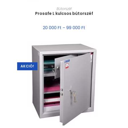
MÉRET VÁLASZTÁSA
Bútorszéf
Prosafe L kulcsos bútorszéf
20 000
Ft
–
99 000
Ft
AKCIÓ!