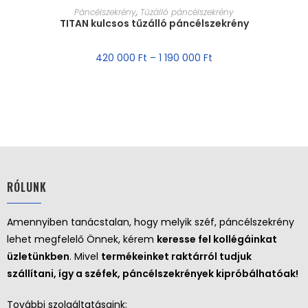
MÉRET VÁLASZTÁSA
Páncélszekrény
,
Tűzálló páncélszekrény
TITAN kulcsos tűzálló páncélszekrény
420 000
Ft
–
1 190 000
Ft
RÓLUNK
Amennyiben tanácstalan, hogy melyik széf, páncélszekrény
lehet megfelelő Önnek, kérem
keresse fel kollégáinkat
üzletünkben
. Mivel
termékeinket raktárról tudjuk
szállítani, így a széfek, páncélszekrények kipróbálhatóak!
További szolgáltatásaink: