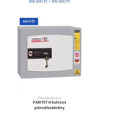
168 000
Ft
–
410 000
Ft
AKCIÓ!
MÉRET VÁLASZTÁSA
Páncélszekrény
PARITET H kulcsos
páncélszekrény