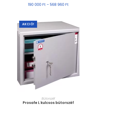
190 000
Ft
–
568 960
Ft
AKCIÓ!
MÉRET VÁLASZTÁSA
Bútorszéf
Prosafe L kulcsos bútorszéf