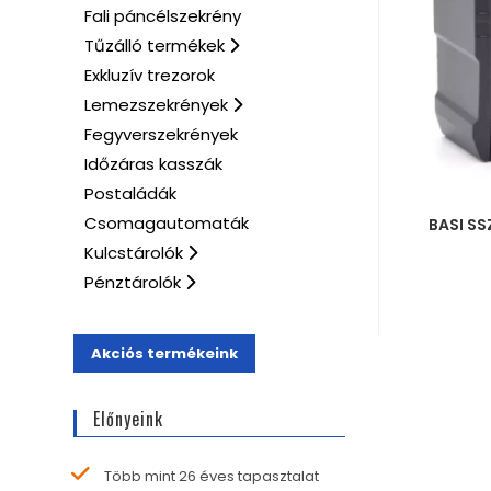
Fali páncélszekrény
Tűzálló termékek
Exkluzív trezorok
Lemezszekrények
Fegyverszekrények
Időzáras kasszák
Postaládák
MÉRE
Csomagautomaták
BASI SS
Kulcstárolók
Pénztárolók
Akciós termékeink
Előnyeink
Több mint 26 éves tapasztalat