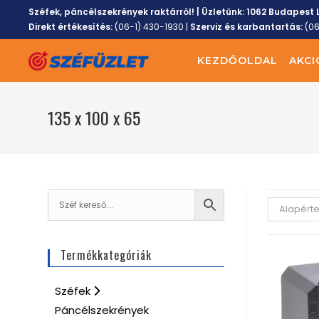
Széfek, páncélszekrények raktárról! | Üzletünk:
1062 Budapest L
Direkt értékesítés:
(06-1) 430-1930
|
Szerviz és karbantartás:
(0
KEZDŐOLDAL
AKCI
135 x 100 x 65
Alapért
Termékkategóriák
Széfek
Páncélszekrények