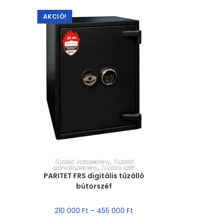
AKCIÓ!
MÉRET VÁLASZTÁSA
Tűzálló iratszekrény
,
Tűzálló
páncélszekrény
,
Tűzálló széf
PARITET FRS digitális tűzálló
bútorszéf
210 000
Ft
–
455 000
Ft