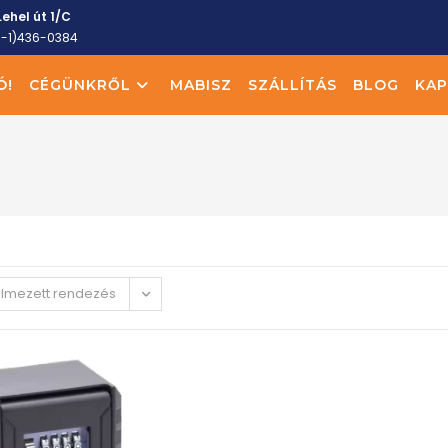
ehel út 1/C
6-1)436-0384
Ó!
CÉGÜNKRŐL
MABISZ
SZÁLLÍTÁS
BLOG
KAP
elmezett rendezés