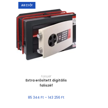
AKCIÓ!
MÉRET VÁLASZTÁSA
Faliszéf
Extra erősített digitális
faliszéf
85 344
Ft
–
143 256
Ft