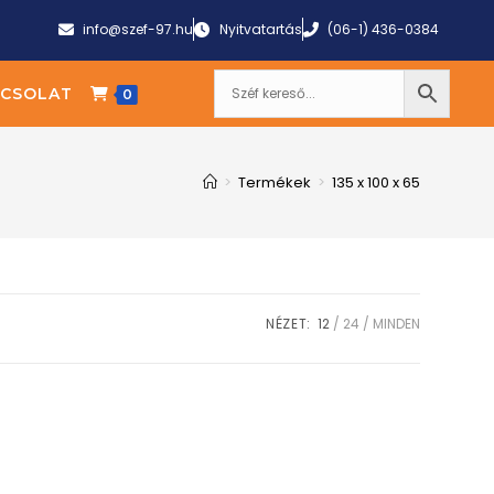
info@szef-97.hu
Nyitvatartás
(06-1) 436-0384
CSOLAT
0
>
Termékek
>
135 x 100 x 65
NÉZET:
12
24
MINDEN