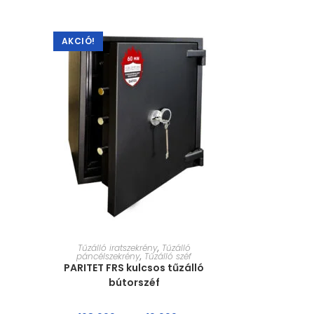
AKCIÓ!
MÉRET VÁLASZTÁSA
Tűzálló iratszekrény
,
Tűzálló
páncélszekrény
,
Tűzálló széf
PARITET FRS kulcsos tűzálló
bútorszéf