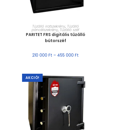
MÉRET VÁLASZTÁSA
Tűzálló iratszekrény
,
Tűzálló
páncélszekrény
,
Tűzálló széf
PARITET FRS digitális tűzálló
bútorszéf
210 000
Ft
–
455 000
Ft
AKCIÓ!