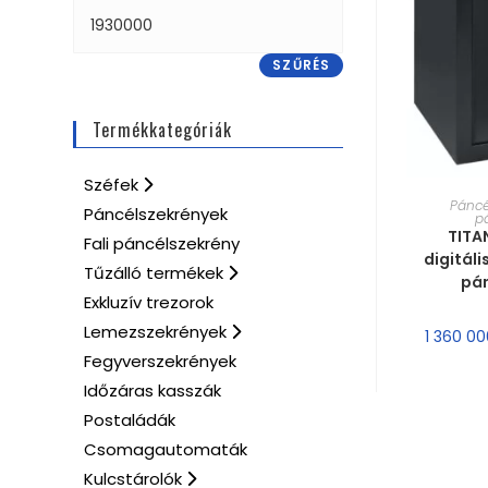
SZŰRÉS
Termékkategóriák
Széfek
MÉRE
Páncé
Páncélszekrények
p
TITA
Fali páncélszekrény
digitáli
Tűzálló termékek
pá
Exkluzív trezorok
Lemezszekrények
1 360 0
Fegyverszekrények
Időzáras kasszák
Postaládák
Csomagautomaták
Kulcstárolók