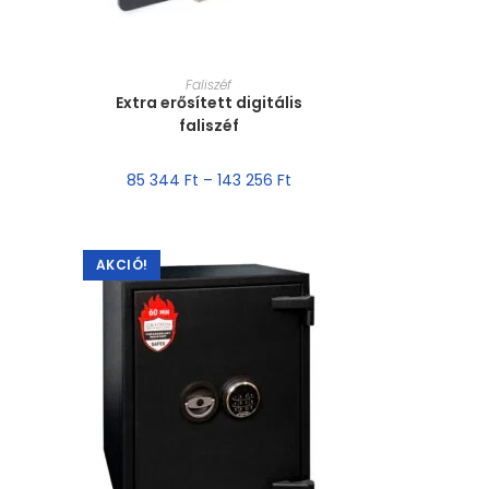
MÉRET VÁLASZTÁSA
Faliszéf
Extra erősített digitális
faliszéf
85 344
Ft
–
143 256
Ft
AKCIÓ!