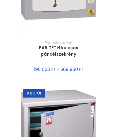
MÉRET VÁLASZTÁSA
Páncélszekrény
PARITET H kulcsos
páncélszekrény
190 000
Ft
–
568 960
Ft
AKCIÓ!