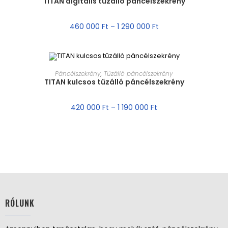
TITAN digitális tűzálló páncélszekrény
AKCIÓ!
460 000
Ft
–
1 290 000
Ft
MÉRET VÁLASZTÁSA
Páncélszekrény
,
Tűzálló páncélszekrény
TITAN kulcsos tűzálló páncélszekrény
AKCIÓ!
420 000
Ft
–
1 190 000
Ft
RÓLUNK