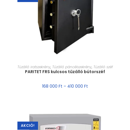
MÉRET VÁLASZTÁSA
Tűzálló iratszekrény
,
Tűzálló páncélszekrény
,
Tűzálló széf
PARITET FRS kulcsos tűzálló bútorszéf
168 000
Ft
–
410 000
Ft
AKCIÓ!