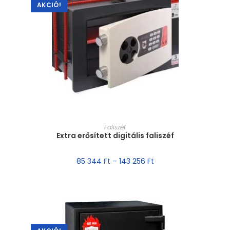
AKCIÓ!
MÉRET VÁLASZTÁSA
Faliszéf
Extra erősített digitális faliszéf
85 344
Ft
–
143 256
Ft