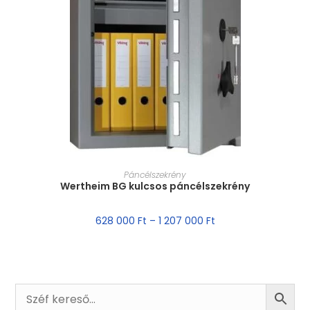
MÉRET VÁLASZTÁSA
Páncélszekrény
Wertheim BG kulcsos páncélszekrény
628 000
Ft
–
1 207 000
Ft