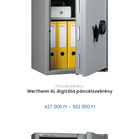
MÉRET VÁLASZTÁSA
Páncélszekrény
Wertheim AL digitális páncélszekrény
427 000
Ft
–
922 000
Ft