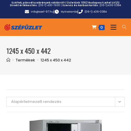
Széfek, páncélszekrények raktárról! | Üzletünk:
1062 Budapest Lehel út 1/C
Direkt értékesítés:
(06-1) 430-1930
|
Szerviz és karbantartás:
(06-1)436-0384
info@szef-97.hu
Nyitvatartás
(06-1) 436-0384
0
1245 x 450 x 442
>
Termékek
>
1245 x 450 x 442
Alapértelmezett rendezés