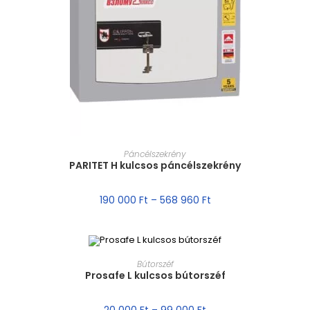
MÉRET VÁLASZTÁSA
Páncélszekrény
PARITET H kulcsos páncélszekrény
190 000
Ft
–
568 960
Ft
MÉRET VÁLASZTÁSA
Bútorszéf
Prosafe L kulcsos bútorszéf
AKCIÓ!