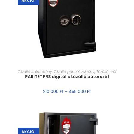
AKCIÓ!
MÉRET VÁLASZTÁSA
Tűzálló iratszekrény
,
Tűzálló páncélszekrény
,
Tűzálló széf
PARITET FRS digitális tűzálló bútorszéf
210 000
Ft
–
455 000
Ft
AKCIÓ!