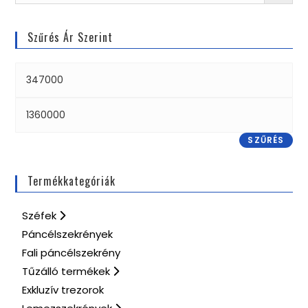
Szűrés Ár Szerint
SZŰRÉS
Termékkategóriák
Széfek
Páncélszekrények
Fali páncélszekrény
Tűzálló termékek
Exkluzív trezorok