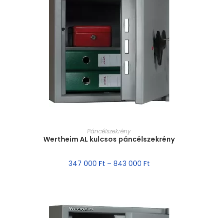
MÉRET VÁLASZTÁSA
Páncélszekrény
Wertheim AL kulcsos páncélszekrény
347 000
Ft
–
843 000
Ft