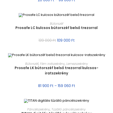
20 000
Ft
–
99 000
Ft
MÉRET VÁLASZTÁSA
Bútorszéf
Prosafe LC kulcsos bútorszéf belső trezorral
AKCIÓ!
139 000
Ft
109 000
Ft
MÉRET VÁLASZTÁSA
Bútorszéf
,
Fém iratszekrény
,
Lemezszekrény
Prosafe LK bútorszéf belső trezorral kulcsos-
iratszekrény
AKCIÓ!
81 900
Ft
–
159 060
Ft
MÉRET VÁLASZTÁSA
Páncélszekrény
,
Tűzálló páncélszekrény