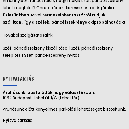
Amennyiben tanácstalan, hogy melyik széf, páncélszekrény
lehet megfelelő Önnek, kérem
keresse fel kollégáinkat
üzletünkben
. Mivel
termékeinket raktárról tudjuk
szállítani, így a széfek, páncélszekrények kipróbálhatóak!
További szolgáltatásaink:
Széf, páncélszekrény kiszállítása | Széf, páncélszekrény
telepítés | Széf, páncélszekrény nyitás
NYITVATARTÁS
Áruházunk, postaládák nagy választékban:
1062 Budapest, Lehel út 1/C (Lehel tér)
Áruházunk előtt kényelmes parkolási lehetőséget biztosítunk.
Nyitva tartás: