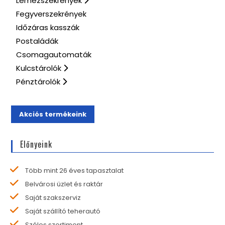
Lemezszekrények
Fegyverszekrények
Időzáras kasszák
Postaládák
Csomagautomaták
Kulcstárolók
Pénztárolók
Akciós termékeink
Előnyeink
Több mint 26 éves tapasztalat
Belvárosi üzlet és raktár
Saját szakszerviz
Saját szállító teherautó
Széles szortiment