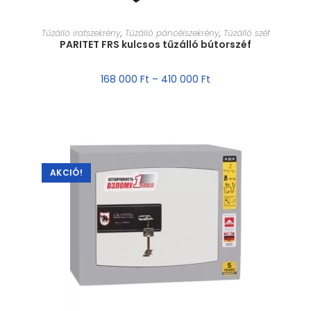
MÉRET VÁLASZTÁSA
Tűzálló iratszekrény
,
Tűzálló páncélszekrény
,
Tűzálló széf
PARITET FRS kulcsos tűzálló bútorszéf
168 000
Ft
–
410 000
Ft
AKCIÓ!