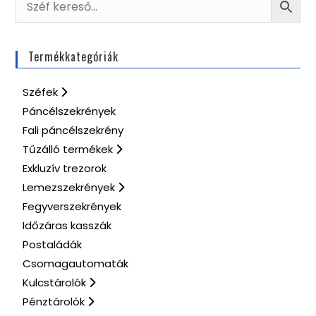
Termékkategóriák
Széfek
Páncélszekrények
Fali páncélszekrény
Tűzálló termékek
Exkluzív trezorok
Lemezszekrények
Fegyverszekrények
Időzáras kasszák
Postaládák
Csomagautomaták
Kulcstárolók
Pénztárolók