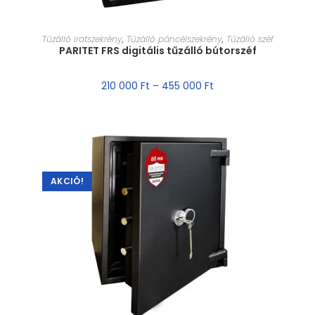
MÉRET VÁLASZTÁSA
Tűzálló iratszekrény
,
Tűzálló páncélszekrény
,
Tűzálló széf
PARITET FRS digitális tűzálló bútorszéf
210 000
Ft
–
455 000
Ft
AKCIÓ!