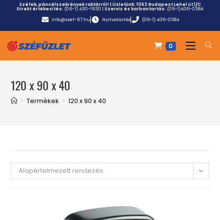
Széfek, páncélszekrények raktárról! | Üzletünk:
1062 Budapest Lehel út 1/C
Direkt értékesítés:
(06-1) 430-1930
|
Szerviz és karbantartás:
(06-1)436-0384
info@szef-97.hu
Nyitvatartás
(06-1) 436-0384
0
120 x 90 x 40
>
Termékek
>
120 x 90 x 40
Alapértelmezett rendezés