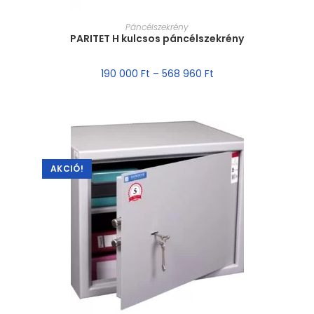
MÉRET VÁLASZTÁSA
Páncélszekrény
PARITET H kulcsos páncélszekrény
190 000
Ft
–
568 960
Ft
AKCIÓ!