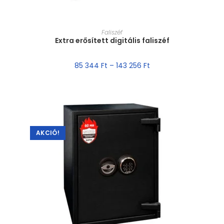
MÉRET VÁLASZTÁSA
Faliszéf
Extra erősített digitális faliszéf
85 344
Ft
–
143 256
Ft
AKCIÓ!