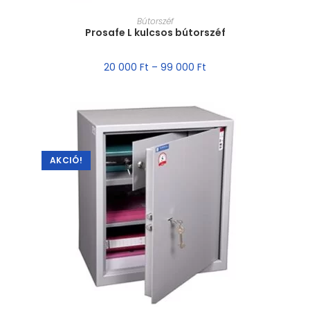
MÉRET VÁLASZTÁSA
Bútorszéf
Prosafe L kulcsos bútorszéf
20 000
Ft
–
99 000
Ft
AKCIÓ!