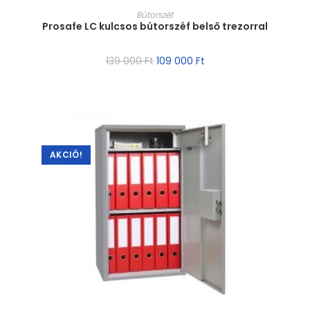
MÉRET VÁLASZTÁSA
Bútorszéf
Prosafe LC kulcsos bútorszéf belső trezorral
139 000
Ft
109 000
Ft
AKCIÓ!