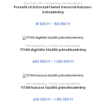
MÉRET VÁLASZTÁSA
Bútorszéf
,
Fém iratszekrény
,
Lemezszekrény
Prosafe LK bútorszéf belső trezorral kulcsos-
iratszekrény
81 900
Ft
–
159 060
Ft
MÉRET VÁLASZTÁSA
Páncélszekrény
,
Tűzálló páncélszekrény
TITAN digitális tűzálló páncélszekrény
AKCIÓ!
460 000
Ft
–
1 290 000
Ft
MÉRET VÁLASZTÁSA
Páncélszekrény
,
Tűzálló páncélszekrény
TITAN kulcsos tűzálló páncélszekrény
AKCIÓ!
420 000
Ft
–
1 190 000
Ft