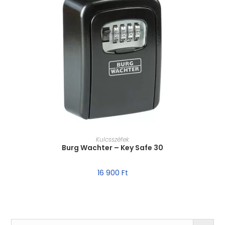
MÉRET VÁLASZTÁSA
Kulcsszéfek
Burg Wachter – Key Safe 30
16 900
Ft