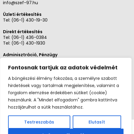
info@szef-97.hu
Üzleti értékesítés
Tel:
(06-1) 430-19-30
Direkt értékesítés
Tel:
(06-1) 436-0384
Tel:
(06-1) 430-1930
Adminisztráció, Pénzügy
Tel:
(06-1) 430-1930
Fontosnak tartjuk az adatok védelmét
Szerviz és karbantartás
Tel: (06-20)3268654
A böngészési élmény fokozása, a személyre szabott
Tel: (06-1) 436-0384
hirdetések vagy tartalmak megjelenítése, valamint a
forgalom elemzése érdekében sütiket (cookie)
használunk. A "Mindet elfogadom" gombra kattintva
hozzájárulhat a sütik használatához.
Testreszabás
Elutasít
Copyright 2026 ©
Szefuzlet.hu
Széf97 Kft. |
(06-1) 436-0384
|
info@szef-97.hu
| 1062