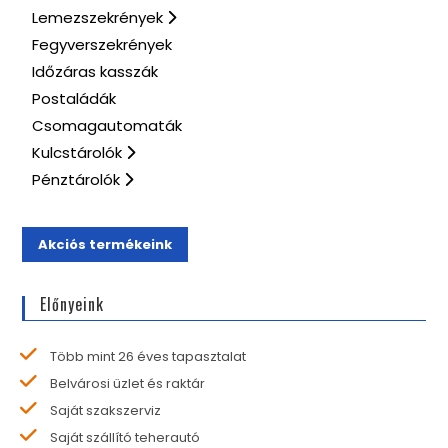
Lemezszekrények
Fegyverszekrények
Időzáras kasszák
Postaládák
Csomagautomaták
Kulcstárolók
Pénztárolók
Akciós termékeink
Előnyeink
Több mint 26 éves tapasztalat
Belvárosi üzlet és raktár
Saját szakszerviz
Saját szállító teherautó