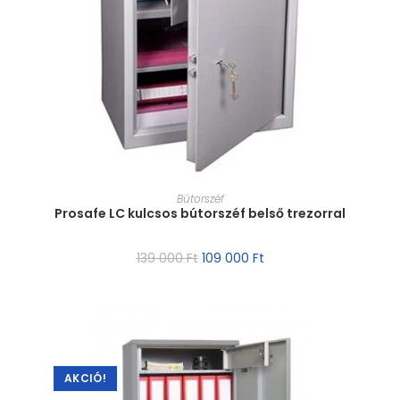
MÉRET VÁLASZTÁSA
Bútorszéf
Prosafe LC kulcsos bútorszéf belső trezorral
139 000
Ft
109 000
Ft
AKCIÓ!