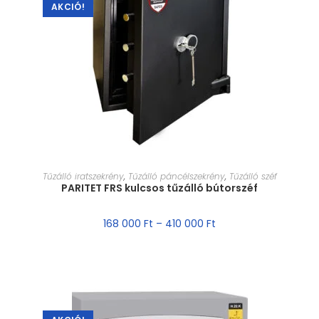
AKCIÓ!
MÉRET VÁLASZTÁSA
Tűzálló iratszekrény
,
Tűzálló páncélszekrény
,
Tűzálló széf
PARITET FRS kulcsos tűzálló bútorszéf
168 000
Ft
–
410 000
Ft