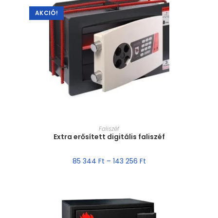
AKCIÓ!
MÉRET VÁLASZTÁSA
Faliszéf
Extra erősített digitális faliszéf
85 344
Ft
–
143 256
Ft