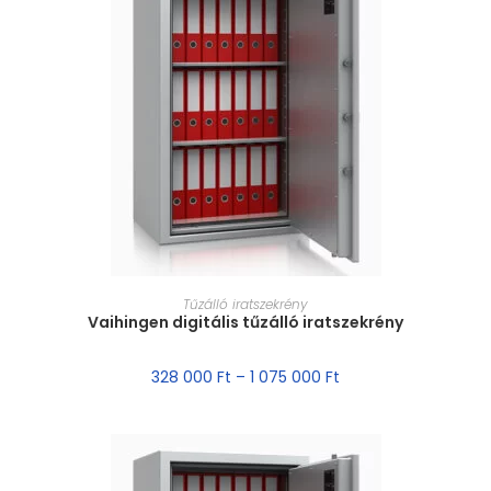
MÉRET VÁLASZTÁSA
Tűzálló iratszekrény
Vaihingen digitális tűzálló iratszekrény
328 000
Ft
–
1 075 000
Ft