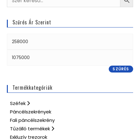
Szűrés Ár Szerint
SZŰRÉS
Termékkategóriák
Széfek
Páncélszekrények
Fali páncélszekrény
Tűzálló termékek
Exkluzív trezorok