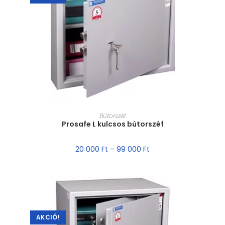
MÉRET VÁLASZTÁSA
Bútorszéf
Prosafe L kulcsos bútorszéf
20 000
Ft
–
99 000
Ft
AKCIÓ!