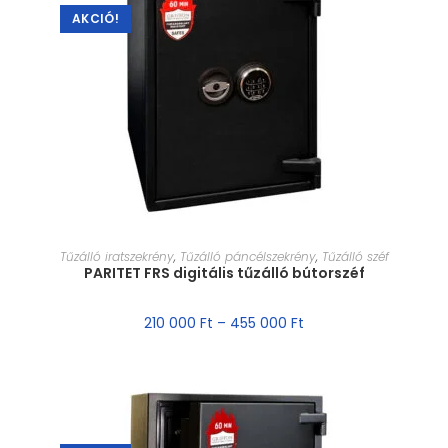
AKCIÓ!
MÉRET VÁLASZTÁSA
Tűzálló iratszekrény
,
Tűzálló páncélszekrény
,
Tűzálló széf
PARITET FRS digitális tűzálló bútorszéf
210 000
Ft
–
455 000
Ft