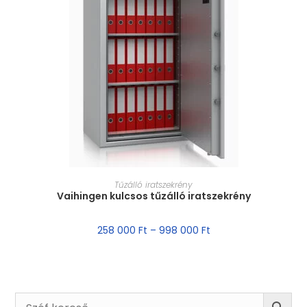
MÉRET VÁLASZTÁSA
Tűzálló iratszekrény
Vaihingen kulcsos tűzálló iratszekrény
258 000
Ft
–
998 000
Ft