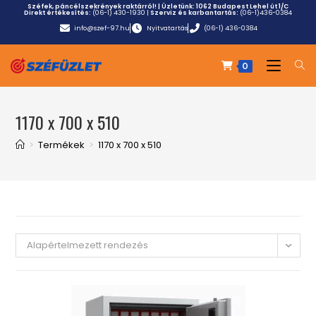
Széfek, páncélszekrények raktárról! | Üzletünk:
1062 Budapest Lehel út 1/C
Direkt értékesítés:
(06-1) 430-1930
|
Szerviz és karbantartás:
(06-1)436-0384
info@szef-97.hu
Nyitvatartás
(06-1) 436-0384
0
1170 x 700 x 510
>
Termékek
>
1170 x 700 x 510
Alapértelmezett rendezés