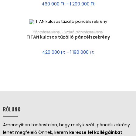
460 000
Ft
–
1 290 000
Ft
MÉRET VÁLASZTÁSA
Páncélszekrény
,
Tűzálló páncélszekrény
TITAN kulcsos tűzálló páncélszekrény
AKCIÓ!
420 000
Ft
–
1 190 000
Ft
RÓLUNK
Amennyiben tanácstalan, hogy melyik széf, páncélszekrény
lehet megfelelő Önnek, kérem
keresse fel kollégáinkat