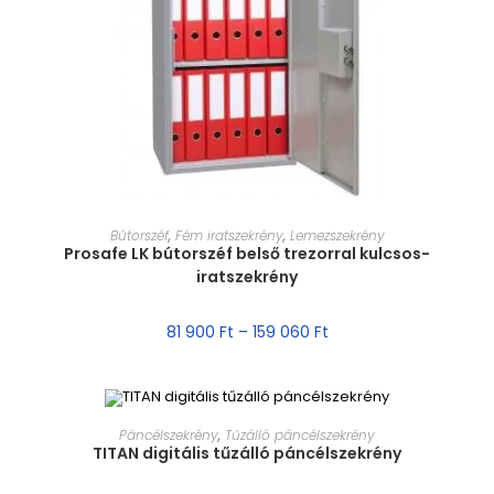
MÉRET VÁLASZTÁSA
Bútorszéf
,
Fém iratszekrény
,
Lemezszekrény
Prosafe LK bútorszéf belső trezorral kulcsos-
iratszekrény
81 900
Ft
–
159 060
Ft
MÉRET VÁLASZTÁSA
Páncélszekrény
,
Tűzálló páncélszekrény
TITAN digitális tűzálló páncélszekrény
AKCIÓ!