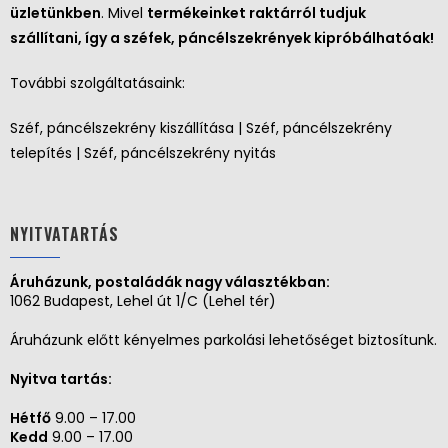
üzletünkben
. Mivel
termékeinket raktárról tudjuk
szállítani, így a széfek, páncélszekrények kipróbálhatóak!
További szolgáltatásaink:
Széf, páncélszekrény kiszállítása | Széf, páncélszekrény
telepítés | Széf, páncélszekrény nyitás
NYITVATARTÁS
Áruházunk, postaládák nagy választékban:
1062 Budapest, Lehel út 1/C (Lehel tér)
Áruházunk előtt kényelmes parkolási lehetőséget biztosítunk.
Nyitva tartás:
Hétfő
9.00 – 17.00
Kedd
9.00 – 17.00