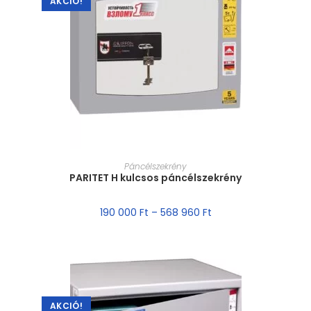
AKCIÓ!
MÉRET VÁLASZTÁSA
Páncélszekrény
PARITET H kulcsos páncélszekrény
190 000
Ft
–
568 960
Ft
AKCIÓ!