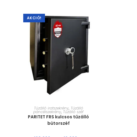
AKCIÓ!
MÉRET VÁLASZTÁSA
Tűzálló iratszekrény
,
Tűzálló
páncélszekrény
,
Tűzálló széf
PARITET FRS kulcsos tűzálló
bútorszéf