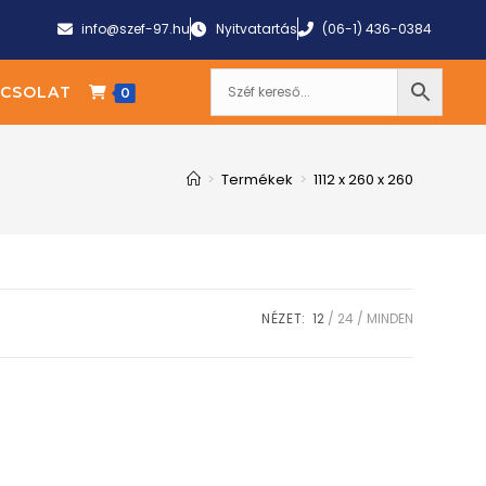
info@szef-97.hu
Nyitvatartás
(06-1) 436-0384
CSOLAT
0
>
Termékek
>
1112 x 260 x 260
NÉZET:
12
24
MINDEN