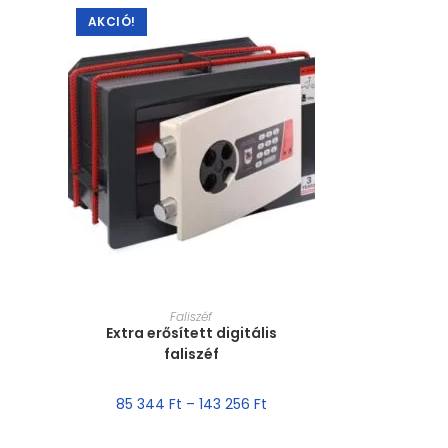
AKCIÓ!
MÉRET VÁLASZTÁSA
Faliszéf
Extra erősített digitális
faliszéf
85 344
Ft
–
143 256
Ft