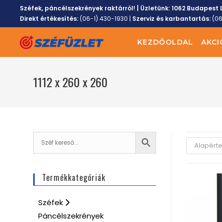
Széfek, páncélszekrények raktárról! | Üzletünk:
1062 Budapest L
Direkt értékesítés:
(06-1) 430-1930
|
Szerviz és karbantartás:
(0
KEZDŐOLDAL
AKCI
1112 x 260 x 260
Alapért
Termékkategóriák
Széfek
Páncélszekrények