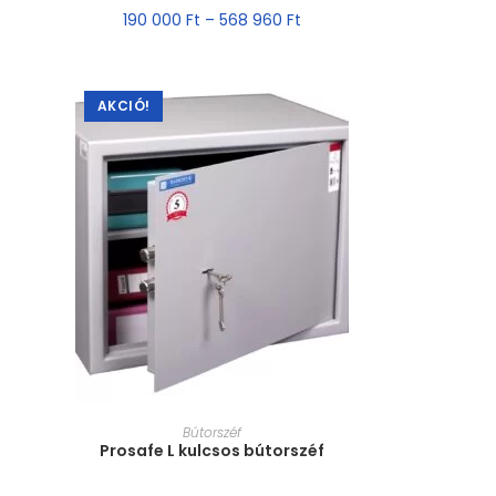
190 000
Ft
–
568 960
Ft
AKCIÓ!
MÉRET VÁLASZTÁSA
Bútorszéf
Prosafe L kulcsos bútorszéf