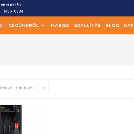
ehel út 1/C
6-1)436-0384
Ó!
CÉGÜNKRŐL
MABISZ
SZÁLLÍTÁS
BLOG
KAP
elmezett rendezés