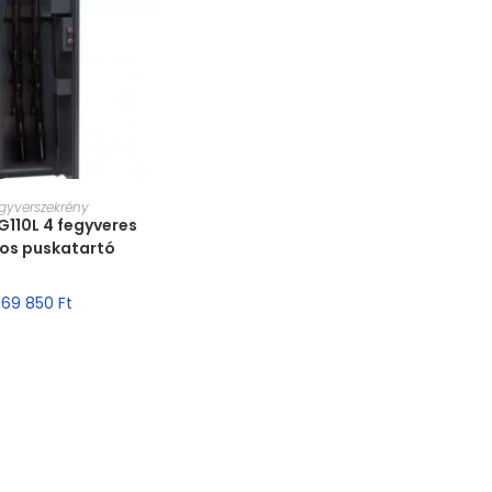
T VÁLASZTÁSA
gyverszekrény
 G110L 4 fegyveres
sos puskatartó
69 850
Ft