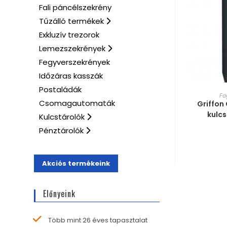
Fali páncélszekrény
Tűzálló termékek
Exkluzív trezorok
Lemezszekrények
Fegyverszekrények
Időzáras kasszák
Postaládák
MÉRE
Fe
Csomagautomaták
Griffon
kulc
Kulcstárolók
Pénztárolók
Akciós termékeink
Előnyeink
Több mint 26 éves tapasztalat