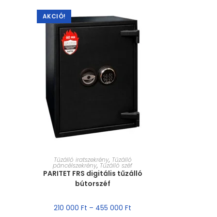
AKCIÓ!
MÉRET VÁLASZTÁSA
Tűzálló iratszekrény
,
Tűzálló
páncélszekrény
,
Tűzálló széf
PARITET FRS digitális tűzálló
bútorszéf
210 000
Ft
–
455 000
Ft