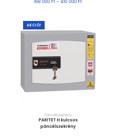
168 000
Ft
–
410 000
Ft
AKCIÓ!
MÉRET VÁLASZTÁSA
Páncélszekrény
PARITET H kulcsos
páncélszekrény