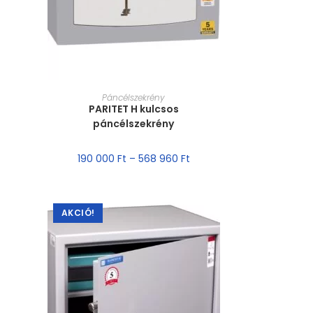
MÉRET VÁLASZTÁSA
Páncélszekrény
PARITET H kulcsos
páncélszekrény
190 000
Ft
–
568 960
Ft
AKCIÓ!