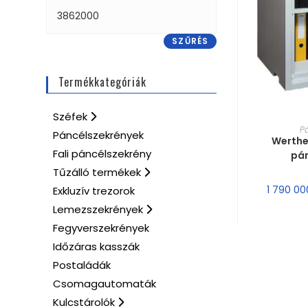
SZŰRÉS
Termékkategóriák
Széfek
MÉRE
P
Páncélszekrények
Werthe
Fali páncélszekrény
pá
Tűzálló termékek
1 790 0
Exkluzív trezorok
Lemezszekrények
Fegyverszekrények
Időzáras kasszák
Postaládák
Csomagautomaták
Kulcstárolók