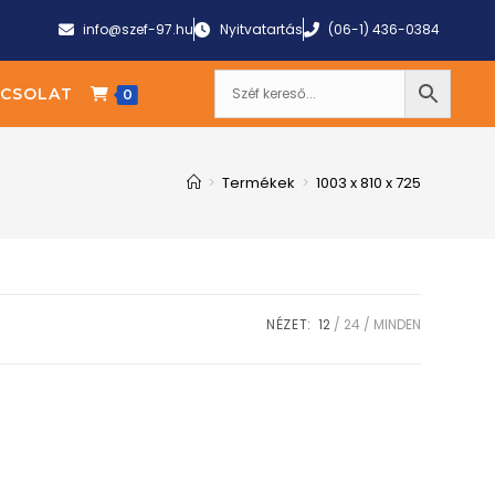
info@szef-97.hu
Nyitvatartás
(06-1) 436-0384
CSOLAT
0
>
Termékek
>
1003 x 810 x 725
NÉZET:
12
24
MINDEN