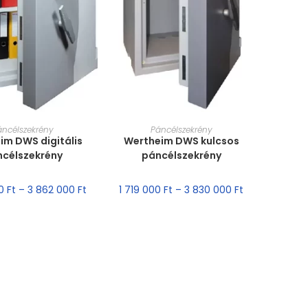
T VÁLASZTÁSA
MÉRET VÁLASZTÁSA
áncélszekrény
Páncélszekrény
im DWS digitális
Wertheim DWS kulcsos
ncélszekrény
páncélszekrény
00
Ft
–
3 862 000
Ft
1 719 000
Ft
–
3 830 000
Ft