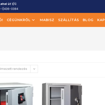
ehel út 1/C
6-1)436-0384
Ó!
CÉGÜNKRŐL
MABISZ
SZÁLLÍTÁS
BLOG
KAP
elmezett rendezés