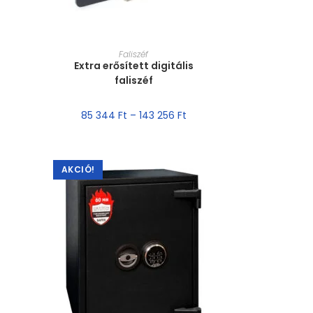
MÉRET VÁLASZTÁSA
Faliszéf
Extra erősített digitális
faliszéf
85 344
Ft
–
143 256
Ft
AKCIÓ!