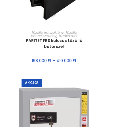
MÉRET VÁLASZTÁSA
Tűzálló iratszekrény
,
Tűzálló
páncélszekrény
,
Tűzálló széf
PARITET FRS kulcsos tűzálló
bútorszéf
168 000
Ft
–
410 000
Ft
AKCIÓ!