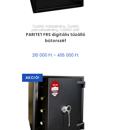
MÉRET VÁLASZTÁSA
Tűzálló iratszekrény
,
Tűzálló
páncélszekrény
,
Tűzálló széf
PARITET FRS digitális tűzálló
bútorszéf
210 000
Ft
–
455 000
Ft
AKCIÓ!