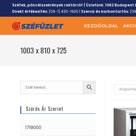
Széfek, páncélszekrények raktárról! | Üzletünk:
1062 Budapest L
Direkt értékesítés:
(06-1) 430-1930
|
Szerviz és karbantartás:
(0
KEZDŐOLDAL
AKCI
1003 x 810 x 725
Alapért
Szűrés Ár Szerint